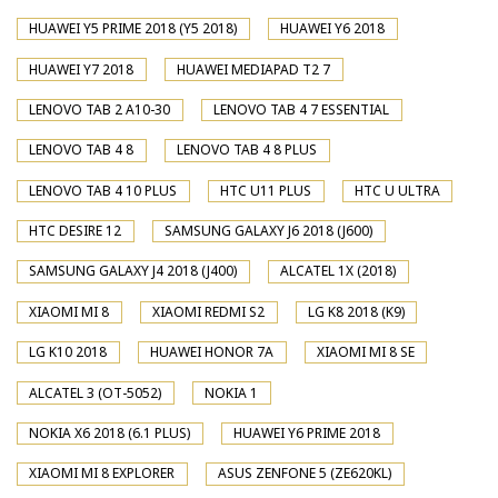
HUAWEI Y5 PRIME 2018 (Y5 2018)
HUAWEI Y6 2018
HUAWEI Y7 2018
HUAWEI MEDIAPAD T2 7
LENOVO TAB 2 A10-30
LENOVO TAB 4 7 ESSENTIAL
LENOVO TAB 4 8
LENOVO TAB 4 8 PLUS
LENOVO TAB 4 10 PLUS
HTC U11 PLUS
HTC U ULTRA
HTC DESIRE 12
SAMSUNG GALAXY J6 2018 (J600)
SAMSUNG GALAXY J4 2018 (J400)
ALCATEL 1X (2018)
XIAOMI MI 8
XIAOMI REDMI S2
LG K8 2018 (K9)
LG K10 2018
HUAWEI HONOR 7A
XIAOMI MI 8 SE
ALCATEL 3 (OT-5052)
NOKIA 1
NOKIA X6 2018 (6.1 PLUS)
HUAWEI Y6 PRIME 2018
XIAOMI MI 8 EXPLORER
ASUS ZENFONE 5 (ZE620KL)