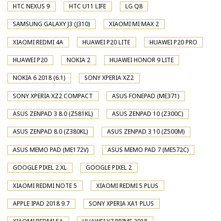
HTC NEXUS 9
HTC U11 LIFE
LG Q8
SAMSUNG GALAXY J3 (J310)
XIAOMI MI MAX 2
XIAOMI REDMI 4A
HUAWEI P20 LITE
HUAWEI P20 PRO
HUAWEI P20
NOKIA 2
HUAWEI HONOR 9 LITE
NOKIA 6 2018 (6.1)
SONY XPERIA XZ2
SONY XPERIA XZ2 COMPACT
ASUS FONEPAD (ME371)
ASUS ZENPAD 3 8.0 (Z581KL)
ASUS ZENPAD 10 (Z300C)
ASUS ZENPAD 8.0 (Z380KL)
ASUS ZENPAD 3 10 (Z500M)
ASUS MEMO PAD (ME172V)
ASUS MEMO PAD 7 (ME572C)
GOOGLE PIXEL 2 XL
GOOGLE PIXEL 2
XIAOMI REDMI NOTE 5
XIAOMI REDMI 5 PLUS
APPLE IPAD 2018 9.7
SONY XPERIA XA1 PLUS