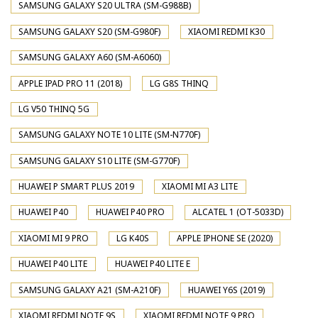
SAMSUNG GALAXY S20 ULTRA (SM-G988B)
SAMSUNG GALAXY S20 (SM-G980F)
XIAOMI REDMI K30
SAMSUNG GALAXY A60 (SM-A6060)
APPLE IPAD PRO 11 (2018)
LG G8S THINQ
LG V50 THINQ 5G
SAMSUNG GALAXY NOTE 10 LITE (SM-N770F)
SAMSUNG GALAXY S10 LITE (SM-G770F)
HUAWEI P SMART PLUS 2019
XIAOMI MI A3 LITE
HUAWEI P40
HUAWEI P40 PRO
ALCATEL 1 (OT-5033D)
XIAOMI MI 9 PRO
LG K40S
APPLE IPHONE SE (2020)
HUAWEI P40 LITE
HUAWEI P40 LITE E
SAMSUNG GALAXY A21 (SM-A210F)
HUAWEI Y6S (2019)
XIAOMI REDMI NOTE 9S
XIAOMI REDMI NOTE 9 PRO