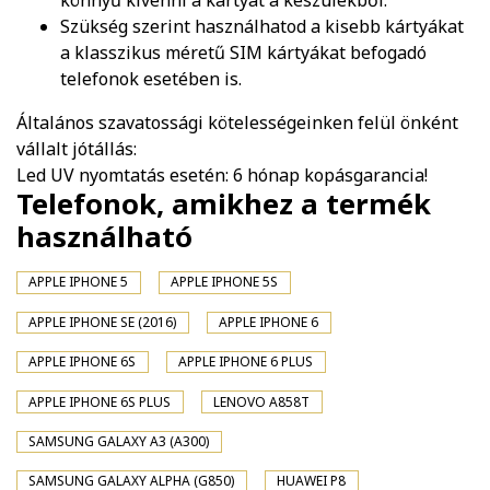
könnyű kivenni a kártyát a készülékből.
Szükség szerint használhatod a kisebb kártyákat
a klasszikus méretű SIM kártyákat befogadó
telefonok esetében is.
Általános szavatossági kötelességeinken felül önként
vállalt jótállás:
Led UV nyomtatás esetén: 6 hónap kopásgarancia!
Telefonok, amikhez a termék
használható
APPLE IPHONE 5
APPLE IPHONE 5S
APPLE IPHONE SE (2016)
APPLE IPHONE 6
APPLE IPHONE 6S
APPLE IPHONE 6 PLUS
APPLE IPHONE 6S PLUS
LENOVO A858T
SAMSUNG GALAXY A3 (A300)
SAMSUNG GALAXY ALPHA (G850)
HUAWEI P8