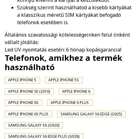
könnyű kivenni a kártyát a készülékből.
Szükség szerint használhatod a kisebb kártyákat
a klasszikus méretű SIM kártyákat befogadó
telefonok esetében is.
Általános szavatossági kötelességeinken felül önként
vállalt jótállás:
Led UV nyomtatás esetén: 6 hónap kopásgarancia!
Telefonok, amikhez a termék
használható
APPLE IPHONE 5
APPLE IPHONE 5S
APPLE IPHONE SE (2016)
APPLE IPHONE 6
APPLE IPHONE 6S
APPLE IPHONE 6 PLUS
APPLE IPHONE 6S PLUS
SAMSUNG GALAXY S6 EDGE (G925)
SAMSUNG GALAXY S6 (G920)
SAMSUNG GALAXY S6 EDGE PLUS (G928)