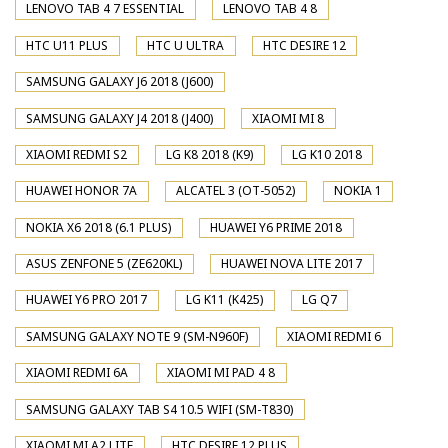
LENOVO TAB 4 7 ESSENTIAL
LENOVO TAB 4 8
HTC U11 PLUS
HTC U ULTRA
HTC DESIRE 12
SAMSUNG GALAXY J6 2018 (J600)
SAMSUNG GALAXY J4 2018 (J400)
XIAOMI MI 8
XIAOMI REDMI S2
LG K8 2018 (K9)
LG K10 2018
HUAWEI HONOR 7A
ALCATEL 3 (OT-5052)
NOKIA 1
NOKIA X6 2018 (6.1 PLUS)
HUAWEI Y6 PRIME 2018
ASUS ZENFONE 5 (ZE620KL)
HUAWEI NOVA LITE 2017
HUAWEI Y6 PRO 2017
LG K11 (K425)
LG Q7
SAMSUNG GALAXY NOTE 9 (SM-N960F)
XIAOMI REDMI 6
XIAOMI REDMI 6A
XIAOMI MI PAD 4 8
SAMSUNG GALAXY TAB S4 10.5 WIFI (SM-T830)
XIAOMI MI A2 LITE
HTC DESIRE 12 PLUS