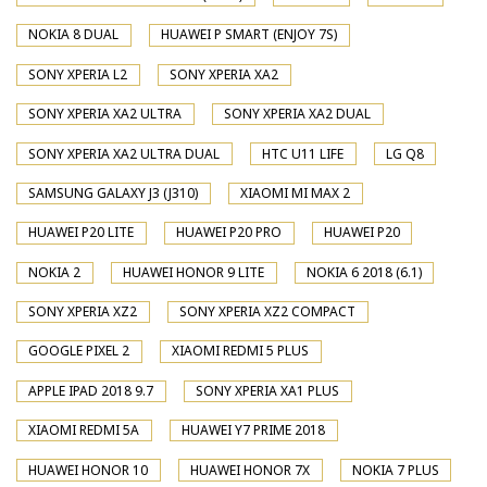
NOKIA 8 DUAL
HUAWEI P SMART (ENJOY 7S)
SONY XPERIA L2
SONY XPERIA XA2
SONY XPERIA XA2 ULTRA
SONY XPERIA XA2 DUAL
SONY XPERIA XA2 ULTRA DUAL
HTC U11 LIFE
LG Q8
SAMSUNG GALAXY J3 (J310)
XIAOMI MI MAX 2
HUAWEI P20 LITE
HUAWEI P20 PRO
HUAWEI P20
NOKIA 2
HUAWEI HONOR 9 LITE
NOKIA 6 2018 (6.1)
SONY XPERIA XZ2
SONY XPERIA XZ2 COMPACT
GOOGLE PIXEL 2
XIAOMI REDMI 5 PLUS
APPLE IPAD 2018 9.7
SONY XPERIA XA1 PLUS
XIAOMI REDMI 5A
HUAWEI Y7 PRIME 2018
HUAWEI HONOR 10
HUAWEI HONOR 7X
NOKIA 7 PLUS