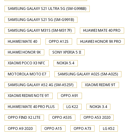
SAMSUNG GALAXY S21 ULTRA 5G (SM-G998B)
SAMSUNG GALAXY S21 5G (SM-G991B)
SAMSUNG GALAXY M31S (SM-M317F)
HUAWEI MATE 40 PRO
HUAWEI MATE 40
OPPO A12S
HUAWEI HONOR 9X PRO
HUAWEI HONOR 9X
SONY XPERIA 5 II
XIAOMI POCO X3 NFC
NOKIA 5.4
MOTOROLA MOTO E7
SAMSUNG GALAXY A02S (SM-A025)
SAMSUNG GALAXY A52 4G (SM-A525F)
XIAOMI REDMI 9T
XIAOMI REDMI NOTE 9T
OPPO A91
HUAWEI MATE 40 PRO PLUS
LG K22
NOKIA 3.4
OPPO FIND X2 LITE
OPPO A53S
OPPO A53 2020
OPPO A9 2020
OPPO A15
OPPO A73
LG K52