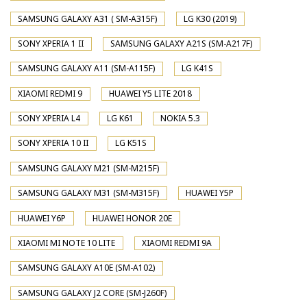
SAMSUNG GALAXY A31 ( SM-A315F)
LG K30 (2019)
SONY XPERIA 1 II
SAMSUNG GALAXY A21S (SM-A217F)
SAMSUNG GALAXY A11 (SM-A115F)
LG K41S
XIAOMI REDMI 9
HUAWEI Y5 LITE 2018
SONY XPERIA L4
LG K61
NOKIA 5.3
SONY XPERIA 10 II
LG K51S
SAMSUNG GALAXY M21 (SM-M215F)
SAMSUNG GALAXY M31 (SM-M315F)
HUAWEI Y5P
HUAWEI Y6P
HUAWEI HONOR 20E
XIAOMI MI NOTE 10 LITE
XIAOMI REDMI 9A
SAMSUNG GALAXY A10E (SM-A102)
SAMSUNG GALAXY J2 CORE (SM-J260F)