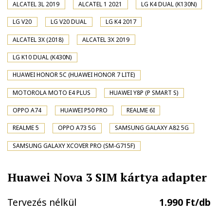
ALCATEL 3L 2019
ALCATEL 1 2021
LG K4 DUAL (K130N)
LG V20
LG V20 DUAL
LG K4 2017
ALCATEL 3X (2018)
ALCATEL 3X 2019
LG K10 DUAL (K430N)
HUAWEI HONOR 5C (HUAWEI HONOR 7 LITE)
MOTOROLA MOTO E4 PLUS
HUAWEI Y8P (P SMART S)
OPPO A74
HUAWEI P50 PRO
REALME 6I
REALME 5
OPPO A73 5G
SAMSUNG GALAXY A82 5G
SAMSUNG GALAXY XCOVER PRO (SM-G715F)
Huawei Nova 3 SIM kártya adapter
Tervezés nélkül
1.990 Ft/db