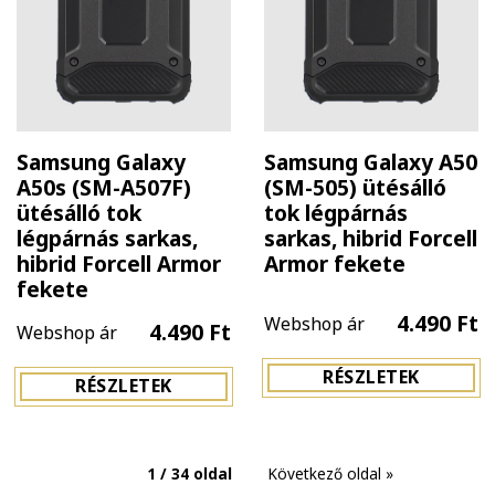
Samsung Galaxy
Samsung Galaxy A50
A50s (SM-A507F)
(SM-505) ütésálló
ütésálló tok
tok légpárnás
légpárnás sarkas,
sarkas, hibrid Forcell
hibrid Forcell Armor
Armor fekete
fekete
4.490 Ft
Webshop ár
4.490 Ft
Webshop ár
RÉSZLETEK
RÉSZLETEK
1 / 34 oldal
Következő oldal »