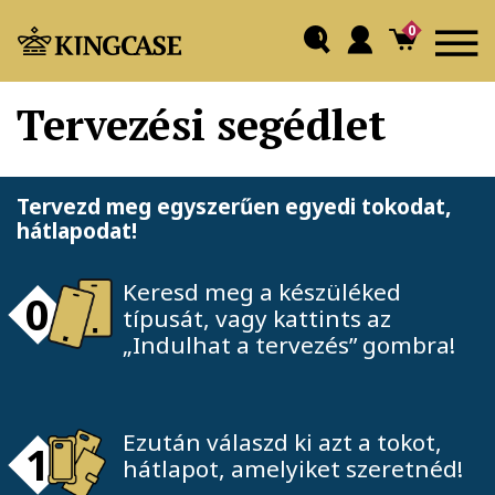
0
Tervezési segédlet
Tervezd meg egyszerűen egyedi tokodat,
hátlapodat!
Keresd meg a készüléked
0
típusát, vagy kattints az
„Indulhat a tervezés” gombra!
Ezután válaszd ki azt a tokot,
1
hátlapot, amelyiket szeretnéd!