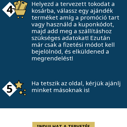
Helyezd a tervezett tokodat a
4
kosárba, válassz egy ajándék
terméket amíg a promóció tart
vagy használd a kuponkódot,
majd add meg a szállításhoz
szükséges adatokat! Ezután
már csak a fizetési módot kell
bejelölnöd, és elküldened a
megrendelést!
Ha tetszik az oldal, kérjük ajánlj
5
minket másoknak is!
INDULHAT A TERVEZÉS