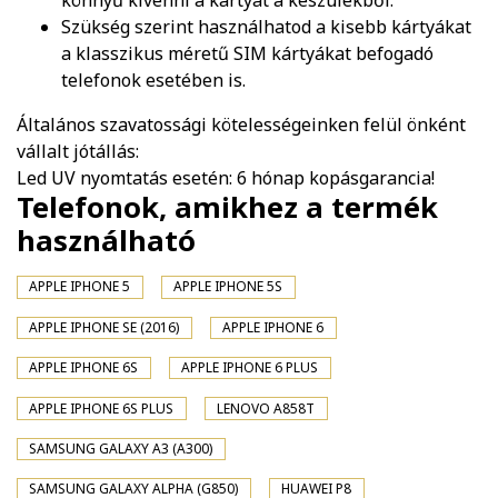
könnyű kivenni a kártyát a készülékből.
Szükség szerint használhatod a kisebb kártyákat
a klasszikus méretű SIM kártyákat befogadó
telefonok esetében is.
Általános szavatossági kötelességeinken felül önként
vállalt jótállás:
Led UV nyomtatás esetén: 6 hónap kopásgarancia!
Telefonok, amikhez a termék
használható
APPLE IPHONE 5
APPLE IPHONE 5S
APPLE IPHONE SE (2016)
APPLE IPHONE 6
APPLE IPHONE 6S
APPLE IPHONE 6 PLUS
APPLE IPHONE 6S PLUS
LENOVO A858T
SAMSUNG GALAXY A3 (A300)
SAMSUNG GALAXY ALPHA (G850)
HUAWEI P8