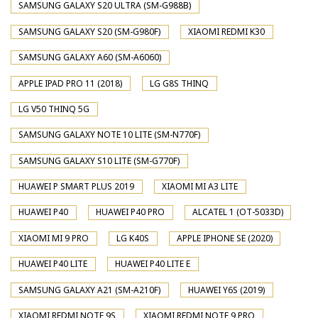
SAMSUNG GALAXY S20 ULTRA (SM-G988B)
SAMSUNG GALAXY S20 (SM-G980F)
XIAOMI REDMI K30
SAMSUNG GALAXY A60 (SM-A6060)
APPLE IPAD PRO 11 (2018)
LG G8S THINQ
LG V50 THINQ 5G
SAMSUNG GALAXY NOTE 10 LITE (SM-N770F)
SAMSUNG GALAXY S10 LITE (SM-G770F)
HUAWEI P SMART PLUS 2019
XIAOMI MI A3 LITE
HUAWEI P40
HUAWEI P40 PRO
ALCATEL 1 (OT-5033D)
XIAOMI MI 9 PRO
LG K40S
APPLE IPHONE SE (2020)
HUAWEI P40 LITE
HUAWEI P40 LITE E
SAMSUNG GALAXY A21 (SM-A210F)
HUAWEI Y6S (2019)
XIAOMI REDMI NOTE 9S
XIAOMI REDMI NOTE 9 PRO