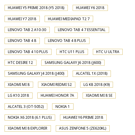
HUAWEI Y5 PRIME 2018 (Y5 2018)
HUAWEI Y6 2018
HUAWEI Y7 2018
HUAWEI MEDIAPAD T2 7
LENOVO TAB 2 A10-30
LENOVO TAB 4 7 ESSENTIAL
LENOVO TAB 4 8
LENOVO TAB 4 8 PLUS
LENOVO TAB 4 10 PLUS
HTC U11 PLUS
HTC U ULTRA
HTC DESIRE 12
SAMSUNG GALAXY J6 2018 (J600)
SAMSUNG GALAXY J4 2018 (J400)
ALCATEL 1X (2018)
XIAOMI MI 8
XIAOMI REDMI S2
LG K8 2018 (K9)
LG K10 2018
HUAWEI HONOR 7A
XIAOMI MI 8 SE
ALCATEL 3 (OT-5052)
NOKIA 1
NOKIA X6 2018 (6.1 PLUS)
HUAWEI Y6 PRIME 2018
XIAOMI MI 8 EXPLORER
ASUS ZENFONE 5 (ZE620KL)