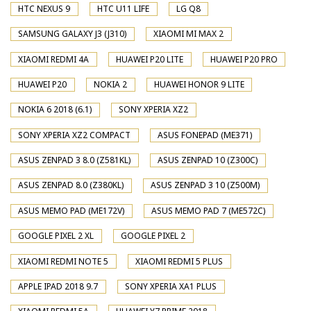
HTC NEXUS 9
HTC U11 LIFE
LG Q8
SAMSUNG GALAXY J3 (J310)
XIAOMI MI MAX 2
XIAOMI REDMI 4A
HUAWEI P20 LITE
HUAWEI P20 PRO
HUAWEI P20
NOKIA 2
HUAWEI HONOR 9 LITE
NOKIA 6 2018 (6.1)
SONY XPERIA XZ2
SONY XPERIA XZ2 COMPACT
ASUS FONEPAD (ME371)
ASUS ZENPAD 3 8.0 (Z581KL)
ASUS ZENPAD 10 (Z300C)
ASUS ZENPAD 8.0 (Z380KL)
ASUS ZENPAD 3 10 (Z500M)
ASUS MEMO PAD (ME172V)
ASUS MEMO PAD 7 (ME572C)
GOOGLE PIXEL 2 XL
GOOGLE PIXEL 2
XIAOMI REDMI NOTE 5
XIAOMI REDMI 5 PLUS
APPLE IPAD 2018 9.7
SONY XPERIA XA1 PLUS