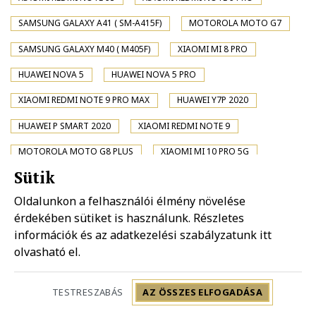
SAMSUNG GALAXY A41 ( SM-A415F)
MOTOROLA MOTO G7
SAMSUNG GALAXY M40 ( M405F)
XIAOMI MI 8 PRO
HUAWEI NOVA 5
HUAWEI NOVA 5 PRO
XIAOMI REDMI NOTE 9 PRO MAX
HUAWEI Y7P 2020
HUAWEI P SMART 2020
XIAOMI REDMI NOTE 9
MOTOROLA MOTO G8 PLUS
XIAOMI MI 10 PRO 5G
Sütik
XIAOMI MI 10 5G
SONY XPERIA XA2 PLUS
Oldalunkon a felhasználói élmény növelése
XIAOMI POCO X2
SAMSUNG GALAXY A01 ( SM-A015F)
érdekében sütiket is használunk. Részletes
SAMSUNG GALAXY A31 ( SM-A315F)
XIAOMI REDMI K20 PRO
információk és az adatkezelési szabályzatunk
itt
olvasható el.
XIAOMI REDMI K20 PRO PREMIUM
MOTOROLA MOTO G8 PLAY
HUAWEI NOVA 4
TESTRESZABÁS
AZ ÖSSZES ELFOGADÁSA
LG K30 (2019)
SONY XPERIA 1 II