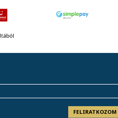
ltából
FELIRATKOZOM