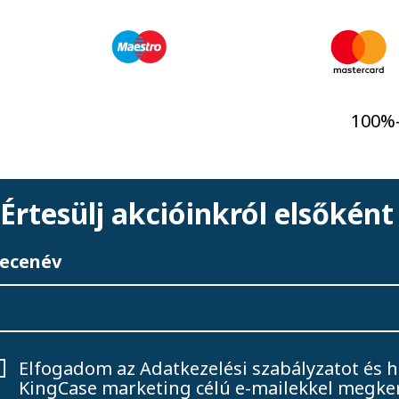
100%-
Értesülj akcióinkról elsőként
ecenév
Elfogadom az
Adatkezelési szabályzatot
és h
KingCase marketing célú e-mailekkel megke