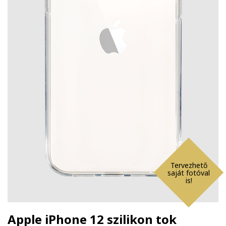
Tervezhető
saját fotóval
is!
Apple iPhone 12 szilikon tok