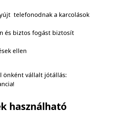
yújt telefonodnak a karcolások
n és biztos fogást biztosít
ések ellen
önként vállalt jótállás:
ncia!
ék használható