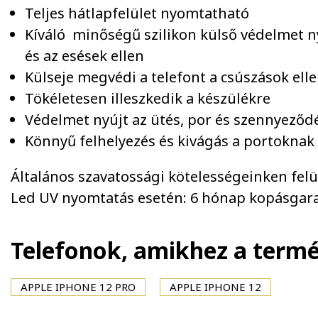
Teljes hátlapfelület nyomtatható
Kíváló minőségű szilikon külső védelmet n
és az esések ellen
Külseje megvédi a telefont a csúszások elle
Tökéletesen illeszkedik a készülékre
Védelmet nyújt az ütés, por és szennyeződ
Könnyű felhelyezés és kivágás a portoknak
Általános szavatossági kötelességeinken felül 
Led UV nyomtatás esetén: 6 hónap kopásgara
Telefonok, amikhez a term
APPLE IPHONE 12 PRO
APPLE IPHONE 12