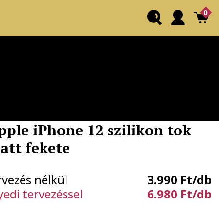
0
pple iPhone 12 szilikon tok
att fekete
rvezés nélkül
3.990 Ft/db
yedi tervezéssel
6.980 Ft/db