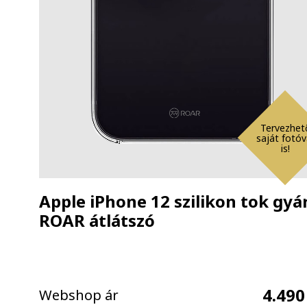
Tervezhet
saját fotóv
is!
Apple iPhone 12 szilikon tok gyár
ROAR átlátszó
4.490
Webshop ár