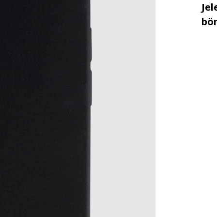
Jel
bö