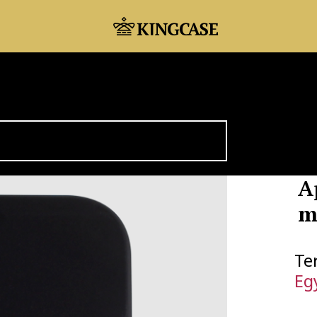
A
m
Te
Eg