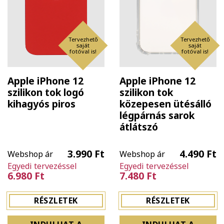
Tervezhető
Tervezhető
saját
saját
fotóval is!
fotóval is!
Apple iPhone 12
Apple iPhone 12
szilikon tok logó
szilikon tok
kihagyós piros
közepesen ütésálló
légpárnás sarok
átlátszó
3.990 Ft
4.490 Ft
Webshop ár
Webshop ár
Egyedi tervezéssel
Egyedi tervezéssel
6.980 Ft
7.480 Ft
RÉSZLETEK
RÉSZLETEK