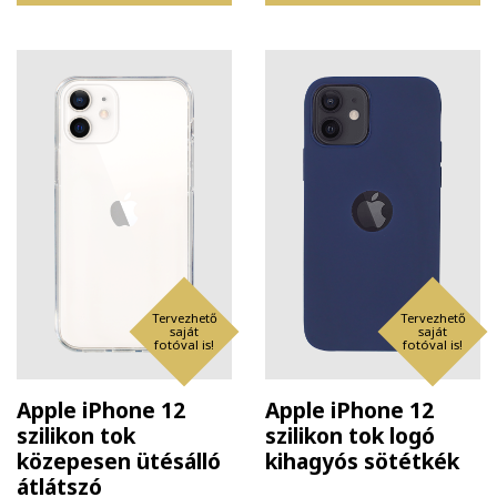
Tervezhető
Tervezhető
saját
saját
fotóval is!
fotóval is!
Apple iPhone 12
Apple iPhone 12
szilikon tok
szilikon tok logó
közepesen ütésálló
kihagyós sötétkék
átlátszó