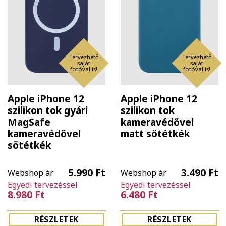
Tervezhető
Tervezhető
saját
saját
fotóval is!
fotóval is!
Apple iPhone 12
Apple iPhone 12
szilikon tok gyári
szilikon tok
MagSafe
kameravédővel
kameravédővel
matt sötétkék
sötétkék
5.990 Ft
3.490 Ft
Webshop ár
Webshop ár
Egyedi tervezéssel
Egyedi tervezéssel
8.980 Ft
6.480 Ft
RÉSZLETEK
RÉSZLETEK