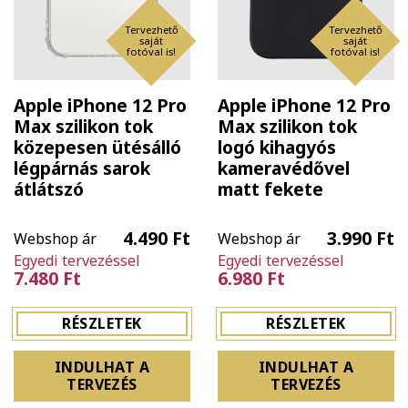
Tervezhető
Tervezhető
saját
saját
fotóval is!
fotóval is!
Apple iPhone 12 Pro
Apple iPhone 12 Pro
Max szilikon tok
Max szilikon tok
közepesen ütésálló
logó kihagyós
légpárnás sarok
kameravédővel
átlátszó
matt fekete
4.490 Ft
3.990 Ft
Webshop ár
Webshop ár
Egyedi tervezéssel
Egyedi tervezéssel
7.480 Ft
6.980 Ft
RÉSZLETEK
RÉSZLETEK
INDULHAT A
INDULHAT A
TERVEZÉS
TERVEZÉS