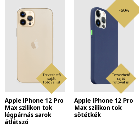
-60%
Tervezhető
Tervezhető
saját
saját
fotóval is!
fotóval is!
Apple iPhone 12 Pro
Apple iPhone 12 Pro
Max szilikon tok
Max szilikon tok
légpárnás sarok
sötétkék
átlátszó