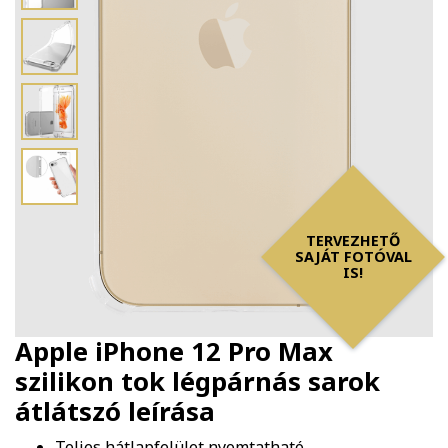
TERVEZHETŐ
SAJÁT FOTÓVAL
IS!
Apple iPhone 12 Pro Max
szilikon tok légpárnás sarok
átlátszó
leírása
Teljes hátlapfelület nyomtatható