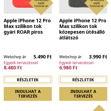
saját
saját
fotóval is!
fotóval is!
Apple iPhone 12 Pro
Apple iPhone 12 Pro
Max szilikon tok
Max szilikon tok
gyári ROAR piros
közepesen ütésálló
átlátszó
5.490 Ft
3.990 Ft
Webshop ár
Webshop ár
Egyedi tervezéssel
Egyedi tervezéssel
8.480 Ft
6.980 Ft
RÉSZLETEK
RÉSZLETEK
INDULHAT A
INDULHAT A
TERVEZÉS
TERVEZÉS