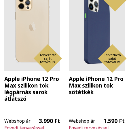
Tervezhető
Tervezhető
saját
saját
fotóval is!
fotóval is!
Apple iPhone 12 Pro
Apple iPhone 12 Pro
Max szilikon tok
Max szilikon tok
légpárnás sarok
sötétkék
átlátszó
3.990 Ft
1.590 Ft
Webshop ár
Webshop ár
Egyedi tervezéssel
Egyedi tervezéssel