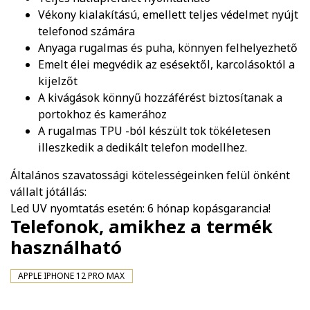
Vékony kialakítású, emellett teljes védelmet nyújt
telefonod számára
Anyaga rugalmas és puha, könnyen felhelyezhető
Emelt élei megvédik az esésektől, karcolásoktól a
kijelzőt
A kivágások könnyű hozzáférést biztosítanak a
portokhoz és kamerához
A rugalmas TPU -ból készült tok tökéletesen
illeszkedik a dedikált telefon modellhez.
Általános szavatossági kötelességeinken felül önként
vállalt jótállás:
Led UV nyomtatás esetén: 6 hónap kopásgarancia!
Telefonok, amikhez a termék
használható
APPLE IPHONE 12 PRO MAX