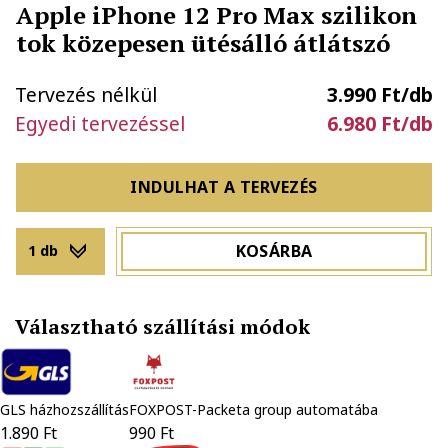
Apple iPhone 12 Pro Max szilikon
tok közepesen ütésálló átlátszó
Tervezés nélkül
3.990 Ft/db
Egyedi tervezéssel
6.980 Ft/db
INDULHAT A TERVEZÉS
KOSÁRBA
1 db
Választható szállítási módok
GLS házhozszállítás
FOXPOST-Packeta group automatába
1.890 Ft
990 Ft