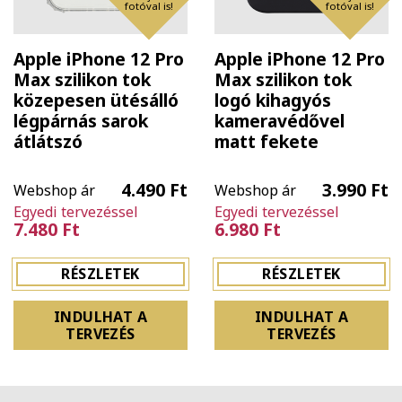
fotóval is!
fotóval is!
Apple iPhone 12 Pro
Apple iPhone 12 Pro
Max szilikon tok
Max szilikon tok
közepesen ütésálló
logó kihagyós
légpárnás sarok
kameravédővel
átlátszó
matt fekete
4.490 Ft
3.990 Ft
Webshop ár
Webshop ár
Egyedi tervezéssel
Egyedi tervezéssel
7.480 Ft
6.980 Ft
RÉSZLETEK
RÉSZLETEK
INDULHAT A
INDULHAT A
TERVEZÉS
TERVEZÉS