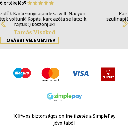
6 értékelés
5
Páromnak csináltattam tokot a mocijáról
szülinapjára. Hamar elkészült, fantasztikus ajándék
lett, köszönjük!
Previous
N
Lilla Debreczeni
TOVÁBBI VÉLEMÉNYEK
100%-os biztonságos online fizetés a SimplePay
jóvoltából