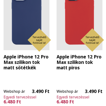
Tervezhető
Tervezhető
saját
saját
fotóval is!
fotóval is!
Apple iPhone 12 Pro
Apple iPhone 12 Pro
Max szilikon tok
Max szilikon tok
matt sötétkék
matt piros
3.490 Ft
3.490 Ft
Webshop ár
Webshop ár
Egyedi tervezéssel
Egyedi tervezéssel
6.480 Ft
6.480 Ft