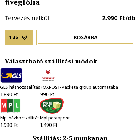
üvegfólia
Tervezés nélkül
2.990 Ft/db
KOSÁRBA
1 db
Választható szállítási módok
GLS házhozszállítás
FOXPOST-Packeta group automatába
1.890 Ft
990 Ft
Mpl házhozszállítás
Mpl postapont
1.990 Ft
1.490 Ft
Szállítás: 2-5 munkanap