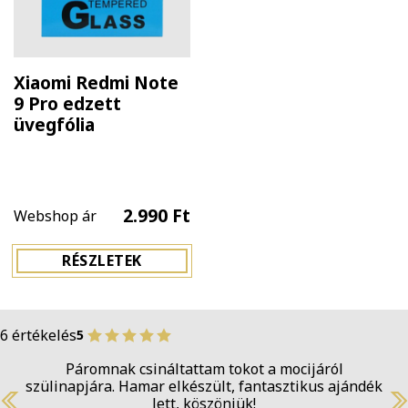
Xiaomi Redmi Note
9 Pro edzett
üvegfólia
2.990 Ft
Webshop ár
RÉSZLETEK
6 értékelés
5
Páromnak csináltattam tokot a mocijáról
szülinapjára. Hamar elkészült, fantasztikus ajándék
lett, köszönjük!