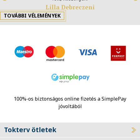
Previous
N
Lilla Debreczeni
TOVÁBBI VÉLEMÉNYEK
100%-os biztonságos online fizetés a SimplePay
jóvoltából
Tokterv ötletek