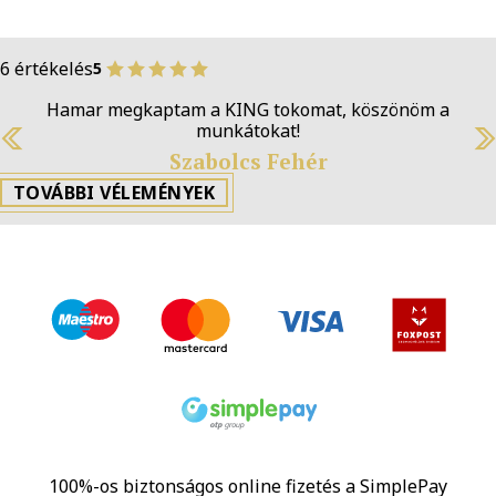
6 értékelés
5
ptam a KING tokomat, köszönöm a
Br
munkátokat!
Previous
N
Szabolcs Fehér
TOVÁBBI VÉLEMÉNYEK
100%-os biztonságos online fizetés a SimplePay