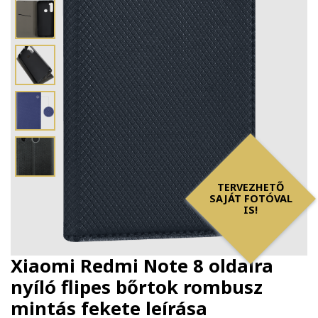
TERVEZHETŐ
SAJÁT FOTÓVAL
IS!
Xiaomi Redmi Note 8 oldalra
nyíló flipes bőrtok rombusz
mintás fekete
leírása