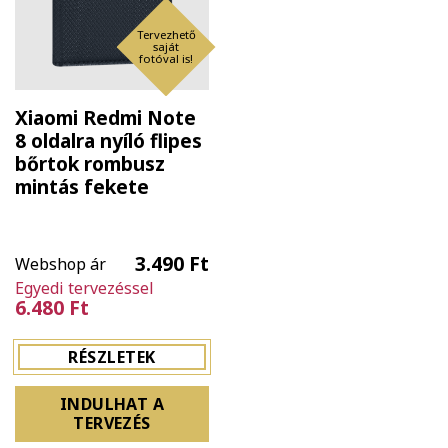
Tervezhető
saját
fotóval is!
Xiaomi Redmi Note
8 oldalra nyíló flipes
bőrtok rombusz
mintás fekete
3.490 Ft
Webshop ár
Egyedi tervezéssel
6.480 Ft
RÉSZLETEK
INDULHAT A
TERVEZÉS