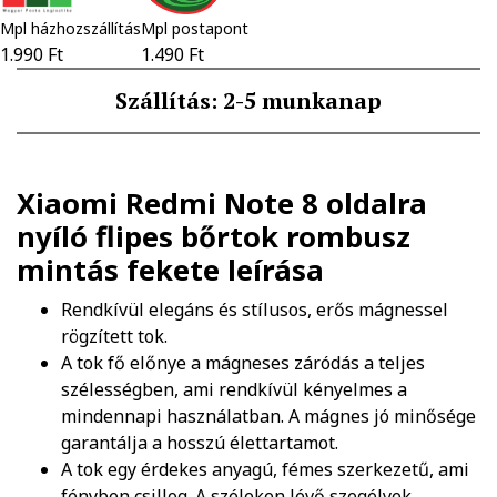
Mpl házhozszállítás
Mpl postapont
1.990 Ft
1.490 Ft
Szállítás: 2-5 munkanap
Xiaomi Redmi Note 8 oldalra
nyíló flipes bőrtok rombusz
mintás fekete
leírása
Rendkívül elegáns és stílusos, erős mágnessel
rögzített tok.
A tok fő előnye a mágneses záródás a teljes
szélességben, ami rendkívül kényelmes a
mindennapi használatban. A mágnes jó minősége
garantálja a hosszú élettartamot.
A tok egy érdekes anyagú, fémes szerkezetű, ami
fényben csillog. A széleken lévő szegélyek