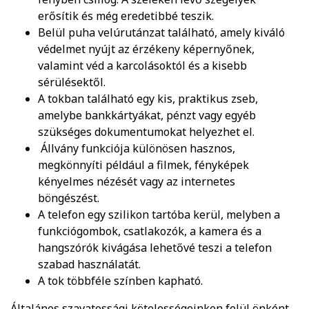
erősítik és még eredetibbé teszik.
Belül puha velúrutánzat található, amely kiváló
védelmet nyújt az érzékeny képernyőnek,
valamint véd a karcolásoktól és a kisebb
sérülésektől.
A tokban található egy kis, praktikus zseb,
amelybe bankkártyákat, pénzt vagy egyéb
szükséges dokumentumokat helyezhet el.
Állvány funkciója különösen hasznos,
megkönnyíti például a filmek, fényképek
kényelmes nézését vagy az internetes
böngészést.
A telefon egy szilikon tartóba kerül, melyben a
funkciógombok, csatlakozók, a kamera és a
hangszórók kivágása lehetővé teszi a telefon
szabad használatát.
A tok többféle színben kapható.
Általános szavatossági kötelességeinken felül önként