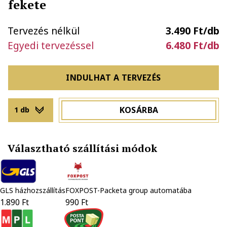
fekete
Tervezés nélkül
3.490 Ft/db
Egyedi tervezéssel
6.480 Ft/db
INDULHAT A TERVEZÉS
KOSÁRBA
1 db
Választható szállítási módok
GLS házhozszállítás
FOXPOST-Packeta group automatába
1.890 Ft
990 Ft