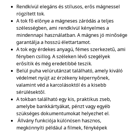
Rendkívül elegáns és stílusos, erős mágnessel
rögzített tok.
A tok fő előnye a mágneses záródás a teljes
szélességben, ami rendkívül kényelmes a
mindennapi használatban. A mágnes jó minősége
garantálja a hosszú élettartamot.
A tok egy érdekes anyagú, fémes szerkezetű, ami
fényben csillog. A széleken lévő szegélyek
erősítik és még eredetibbé teszik.
Belül puha velúrutánzat található, amely kiváló
védelmet nyújt az érzékeny képernyőnek,
valamint véd a karcolásoktól és a kisebb
sérülésektől.
A tokban található egy kis, praktikus zseb,
amelybe bankkártyákat, pénzt vagy egyéb
szükséges dokumentumokat helyezhet el.
Állvány funkciója különösen hasznos,
megkönnyíti például a filmek, fényképek