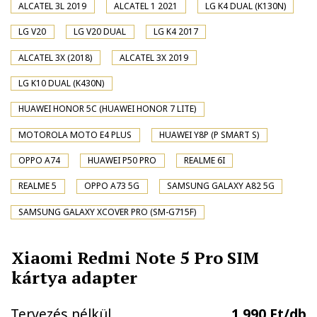
ALCATEL 3L 2019
ALCATEL 1 2021
LG K4 DUAL (K130N)
LG V20
LG V20 DUAL
LG K4 2017
ALCATEL 3X (2018)
ALCATEL 3X 2019
LG K10 DUAL (K430N)
HUAWEI HONOR 5C (HUAWEI HONOR 7 LITE)
MOTOROLA MOTO E4 PLUS
HUAWEI Y8P (P SMART S)
OPPO A74
HUAWEI P50 PRO
REALME 6I
REALME 5
OPPO A73 5G
SAMSUNG GALAXY A82 5G
SAMSUNG GALAXY XCOVER PRO (SM-G715F)
Xiaomi Redmi Note 5 Pro SIM
kártya adapter
Tervezés nélkül
1.990 Ft/db