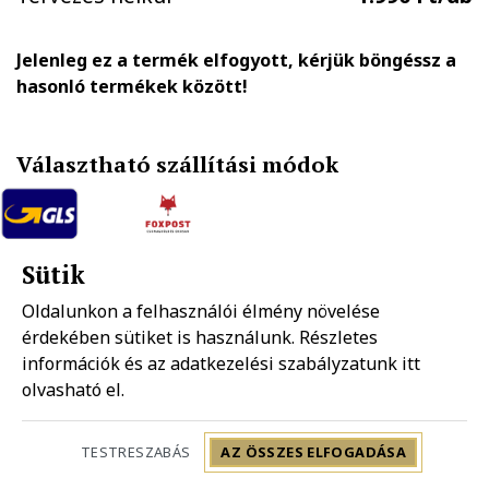
Jelenleg ez a termék elfogyott, kérjük böngéssz a
hasonló termékek között!
Választható szállítási módok
GLS házhozszállítás
FOXPOST-Packeta group automatába
Sütik
1.890 Ft
990 Ft
Oldalunkon a felhasználói élmény növelése
érdekében sütiket is használunk. Részletes
Mpl házhozszállítás
információk és az adatkezelési szabályzatunk
Mpl postapont
itt
1.990 Ft
1.490 Ft
olvasható el.
Szállítás: 2-5 munkanap
TESTRESZABÁS
AZ ÖSSZES ELFOGADÁSA