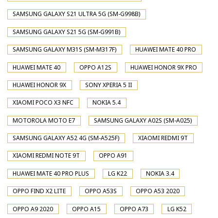
SAMSUNG GALAXY S21 ULTRA 5G (SM-G998B)
SAMSUNG GALAXY S21 5G (SM-G991B)
SAMSUNG GALAXY M31S (SM-M317F)
HUAWEI MATE 40 PRO
HUAWEI MATE 40
OPPO A12S
HUAWEI HONOR 9X PRO
HUAWEI HONOR 9X
SONY XPERIA 5 II
XIAOMI POCO X3 NFC
NOKIA 5.4
MOTOROLA MOTO E7
SAMSUNG GALAXY A02S (SM-A025)
SAMSUNG GALAXY A52 4G (SM-A525F)
XIAOMI REDMI 9T
XIAOMI REDMI NOTE 9T
OPPO A91
HUAWEI MATE 40 PRO PLUS
LG K22
NOKIA 3.4
OPPO FIND X2 LITE
OPPO A53S
OPPO A53 2020
OPPO A9 2020
OPPO A15
OPPO A73
LG K52