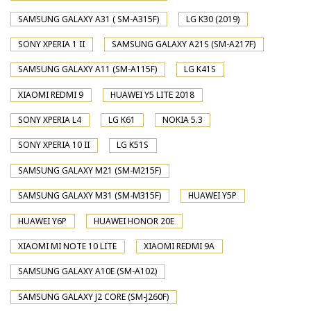
SAMSUNG GALAXY A31 ( SM-A315F)
LG K30 (2019)
SONY XPERIA 1 II
SAMSUNG GALAXY A21S (SM-A217F)
SAMSUNG GALAXY A11 (SM-A115F)
LG K41S
XIAOMI REDMI 9
HUAWEI Y5 LITE 2018
SONY XPERIA L4
LG K61
NOKIA 5.3
SONY XPERIA 10 II
LG K51S
SAMSUNG GALAXY M21 (SM-M215F)
SAMSUNG GALAXY M31 (SM-M315F)
HUAWEI Y5P
HUAWEI Y6P
HUAWEI HONOR 20E
XIAOMI MI NOTE 10 LITE
XIAOMI REDMI 9A
SAMSUNG GALAXY A10E (SM-A102)
SAMSUNG GALAXY J2 CORE (SM-J260F)