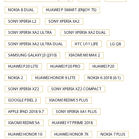
NOKIA 8 DUAL
HUAWEI P SMART (ENJOY 7S)
SONY XPERIA L2
SONY XPERIA XA2
SONY XPERIA XA2 ULTRA
SONY XPERIA XA2 DUAL
SONY XPERIA XA2 ULTRA DUAL
HTC U11 LIFE
LG Q8
SAMSUNG GALAXY J3 (J310)
XIAOMI MI MAX 2
HUAWEI P20 LITE
HUAWEI P20 PRO
HUAWEI P20
NOKIA 2
HUAWEI HONOR 9 LITE
NOKIA 6 2018 (6.1)
SONY XPERIA XZ2
SONY XPERIA XZ2 COMPACT
GOOGLE PIXEL 2
XIAOMI REDMI 5 PLUS
APPLE IPAD 2018 9.7
SONY XPERIA XA1 PLUS
XIAOMI REDMI 5A
HUAWEI Y7 PRIME 2018
HUAWEI HONOR 10
HUAWEI HONOR 7X
NOKIA 7 PLUS