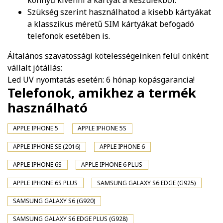
könnyű kivenni a kártyát a készülékből.
Szükség szerint használhatod a kisebb kártyákat
a klasszikus méretű SIM kártyákat befogadó
telefonok esetében is.
Általános szavatossági kötelességeinken felül önként
vállalt jótállás:
Led UV nyomtatás esetén: 6 hónap kopásgarancia!
Telefonok, amikhez a termék
használható
APPLE IPHONE 5
APPLE IPHONE 5S
APPLE IPHONE SE (2016)
APPLE IPHONE 6
APPLE IPHONE 6S
APPLE IPHONE 6 PLUS
APPLE IPHONE 6S PLUS
SAMSUNG GALAXY S6 EDGE (G925)
SAMSUNG GALAXY S6 (G920)
SAMSUNG GALAXY S6 EDGE PLUS (G928)