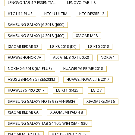
LENOVO TAB 4 7 ESSENTIAL
LENOVO TAB 4 8
HTC U11 PLUS
HTC U ULTRA
HTC DESIRE 12
SAMSUNG GALAXY J6 2018 (J600)
SAMSUNG GALAXY J4 2018 (J400)
XIAOMI MI 8
XIAOMI REDMI S2
LG K8 2018 (K9)
LG K10 2018
HUAWEI HONOR 7A
ALCATEL 3 (OT-5052)
NOKIA 1
NOKIA X6 2018 (6.1 PLUS)
HUAWEI Y6 PRIME 2018
ASUS ZENFONE 5 (ZE620KL)
HUAWEI NOVA LITE 2017
HUAWEI Y6 PRO 2017
LG K11 (K425)
LG Q7
SAMSUNG GALAXY NOTE 9 (SM-N960F)
XIAOMI REDMI 6
XIAOMI REDMI 6A
XIAOMI MI PAD 4 8
SAMSUNG GALAXY TAB S4 10.5 WIFI (SM-T830)
XIAOMI MI A2 LITE
HTC DESIRE 12 PLUS