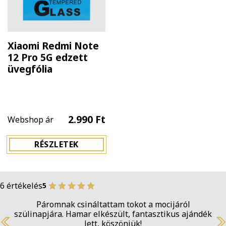
Xiaomi Redmi Note
12 Pro 5G edzett
üvegfólia
2.990 Ft
Webshop ár
RÉSZLETEK
6 értékelés
5
Páromnak csináltattam tokot a mocijáról
szülinapjára. Hamar elkészült, fantasztikus ajándék
lett, köszönjük!