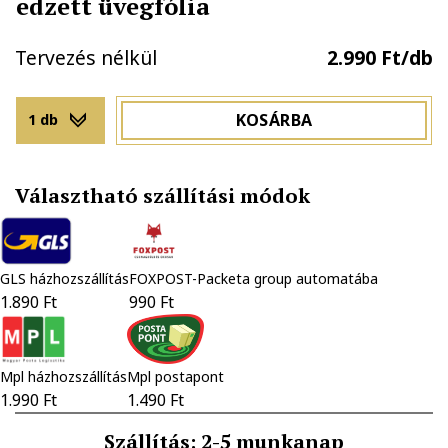
edzett üvegfólia
Tervezés nélkül
2.990 Ft/db
KOSÁRBA
1 db
Választható szállítási módok
GLS házhozszállítás
FOXPOST-Packeta group automatába
1.890 Ft
990 Ft
Mpl házhozszállítás
Mpl postapont
1.990 Ft
1.490 Ft
Szállítás: 2-5 munkanap