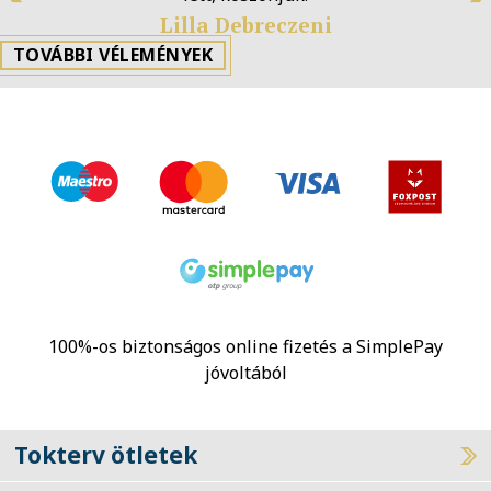
Previous
N
Lilla Debreczeni
TOVÁBBI VÉLEMÉNYEK
100%-os biztonságos online fizetés a SimplePay
jóvoltából
Tokterv ötletek