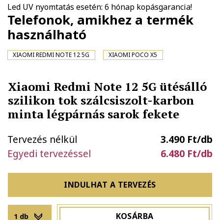
Led UV nyomtatás esetén: 6 hónap kopásgarancia!
Telefonok, amikhez a termék
használható
XIAOMI REDMI NOTE 12 5G
XIAOMI POCO X5
Xiaomi Redmi Note 12 5G ütésálló
szilikon tok szálcsiszolt-karbon
minta légpárnás sarok fekete
Tervezés nélkül
3.490 Ft/db
Egyedi tervezéssel
6.480 Ft/db
INDULHAT A TERVEZÉS
KOSÁRBA
1 db