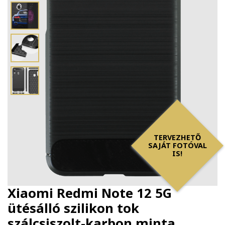
TERVEZHETŐ
SAJÁT FOTÓVAL
IS!
Xiaomi Redmi Note 12 5G
ütésálló szilikon tok
szálcsiszolt-karbon minta