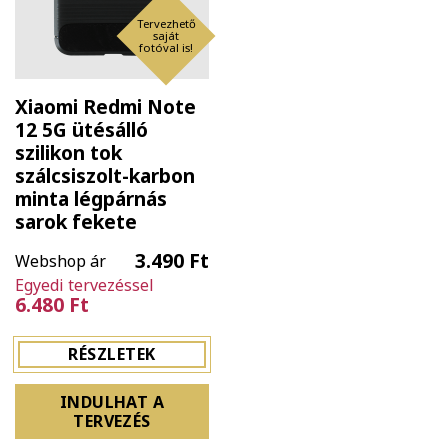
Tervezhető
saját
fotóval is!
Xiaomi Redmi Note
12 5G ütésálló
szilikon tok
szálcsiszolt-karbon
minta légpárnás
sarok fekete
3.490 Ft
Webshop ár
Egyedi tervezéssel
6.480 Ft
RÉSZLETEK
INDULHAT A
TERVEZÉS