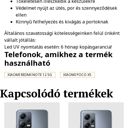
Tökéletesen illeszkedik a készülékre
Védelmet nyújt az ütés, por és szennyeződések
ellen
Könnyű felhelyezés és kivágás a portoknak
Általános szavatossági kötelességeinken felül önként
vállalt jótállás:
Led UV nyomtatás esetén: 6 hónap kopásgarancia!
Telefonok, amikhez a termék
használható
XIAOMI REDMI NOTE 12 5G
XIAOMI POCO X5
Kapcsolódó termékek