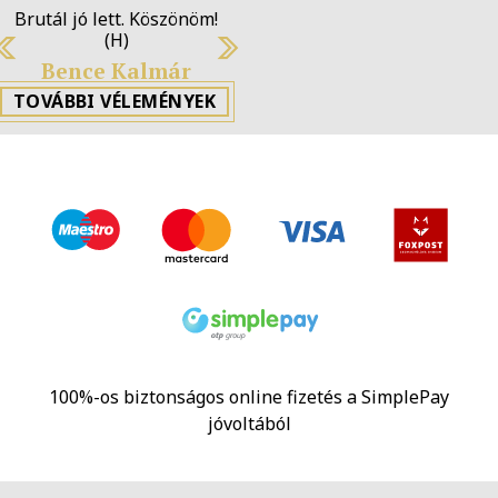
Brutál jó lett. Köszönöm! (H)
Previous
N
Bence Kalmár
TOVÁBBI VÉLEMÉNYEK
100%-os biztonságos online fizetés a SimplePay
jóvoltából