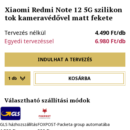
Xiaomi Redmi Note 12 5G szilikon
tok kameravédővel matt fekete
Tervezés nélkül
4.490 Ft/db
Egyedi tervezéssel
6.980 Ft/db
INDULHAT A TERVEZÉS
KOSÁRBA
1 db
Választható szállítási módok
GLS házhozszállítás
FOXPOST-Packeta group automatába