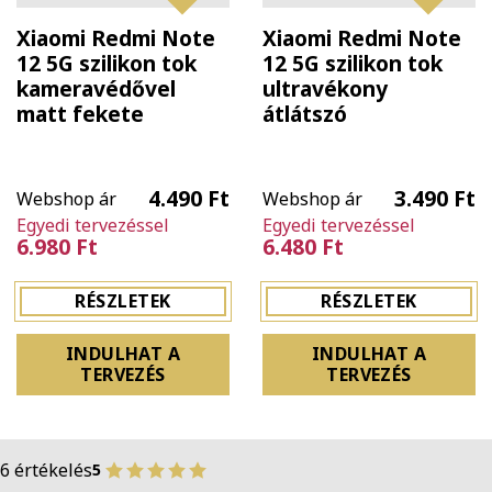
Xiaomi Redmi Note
Xiaomi Redmi Note
12 5G szilikon tok
12 5G szilikon tok
kameravédővel
ultravékony
matt fekete
átlátszó
4.490 Ft
3.490 Ft
Webshop ár
Webshop ár
Egyedi tervezéssel
Egyedi tervezéssel
6.980 Ft
6.480 Ft
RÉSZLETEK
RÉSZLETEK
INDULHAT A
INDULHAT A
TERVEZÉS
TERVEZÉS
6 értékelés
5