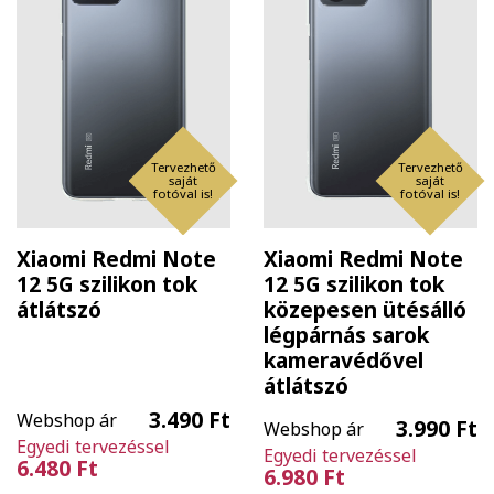
Tervezhető
Tervezhető
saját
saját
fotóval is!
fotóval is!
Xiaomi Redmi Note
Xiaomi Redmi Note
12 5G szilikon tok
12 5G szilikon tok
átlátszó
közepesen ütésálló
légpárnás sarok
kameravédővel
átlátszó
3.490 Ft
Webshop ár
3.990 Ft
Webshop ár
Egyedi tervezéssel
Egyedi tervezéssel
6.480 Ft
6.980 Ft