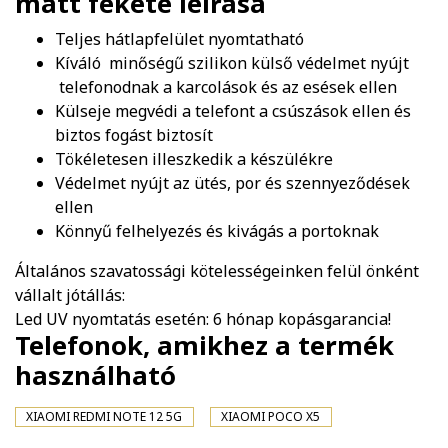
matt fekete
leírása
Teljes hátlapfelület nyomtatható
Kíváló minőségű szilikon külső védelmet nyújt
telefonodnak a karcolások és az esések ellen
Külseje megvédi a telefont a csúszások ellen és
biztos fogást biztosít
Tökéletesen illeszkedik a készülékre
Védelmet nyújt az ütés, por és szennyeződések
ellen
Könnyű felhelyezés és kivágás a portoknak
Általános szavatossági kötelességeinken felül önként
vállalt jótállás:
Led UV nyomtatás esetén: 6 hónap kopásgarancia!
Telefonok, amikhez a termék
használható
XIAOMI REDMI NOTE 12 5G
XIAOMI POCO X5