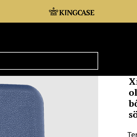
X
o
b
s
Te