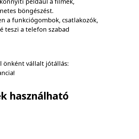
önnyíti például a filmek,
rnetes böngészést.
ben a funkciógombok, csatlakozók,
 teszi a telefon szabad
önként vállalt jótállás:
ncia!
ék használható