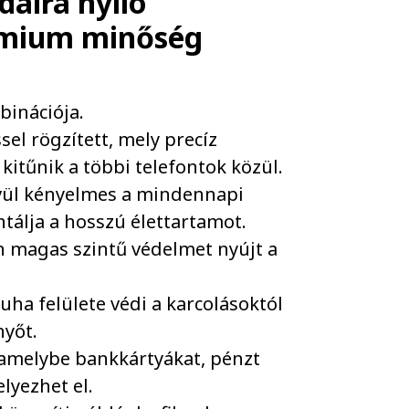
dalra nyíló
émium minőség
binációja.
el rögzített, mely precíz
kitűnik a többi telefontok közül.
vül kényelmes a mindennapi
álja a hosszú élettartamot.
n magas szintű védelmet nyújt a
uha felülete védi a karcolásoktól
nyőt.
, amelybe bankkártyákat, pénzt
yezhet el.