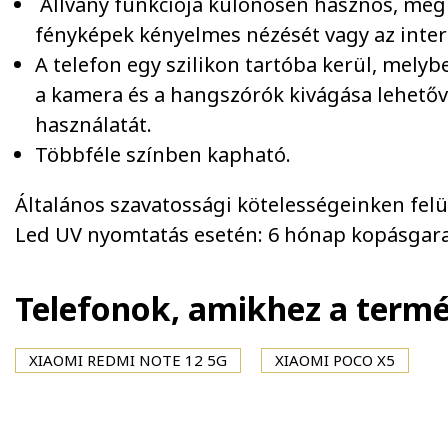
Állvány funkciója különösen hasznos, megk
fényképek kényelmes nézését vagy az inte
A telefon egy szilikon tartóba kerül, mely
a kamera és a hangszórók kivágása lehetővé
használatát.
Többféle színben kapható.
Általános szavatossági kötelességeinken felül 
Led UV nyomtatás esetén: 6 hónap kopásgara
Telefonok, amikhez a term
XIAOMI REDMI NOTE 12 5G
XIAOMI POCO X5