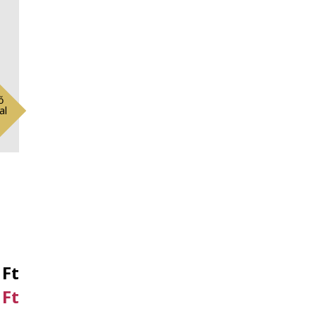
ő
al
 Ft
 Ft