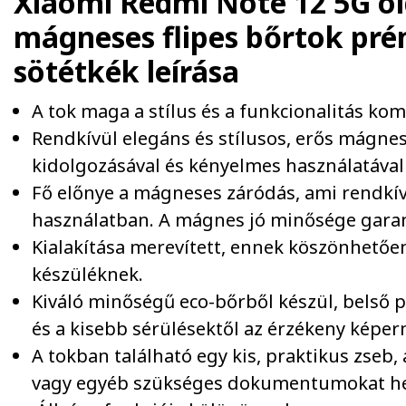
Xiaomi Redmi Note 12 5G ol
mágneses flipes bőrtok pr
sötétkék
leírása
A tok maga a stílus és a funkcionalitás kom
Rendkívül elegáns és stílusos, erős mágness
kidolgozásával és kényelmes használatával 
Fő előnye a mágneses záródás, ami rendkí
használatban. A mágnes jó minősége garant
Kialakítása merevített, ennek köszönhetőe
készüléknek.
Kiváló minőségű eco-bőrből készül, belső p
és a kisebb sérülésektől az érzékeny képer
A tokban található egy kis, praktikus zseb
vagy egyéb szükséges dokumentumokat hel