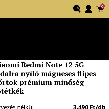
0
iaomi Redmi Note 12 5G
ldalra nyíló mágneses flipes
őrtok prémium minőség
ötétkék
rvezés nélkül
3.490 Ft/db