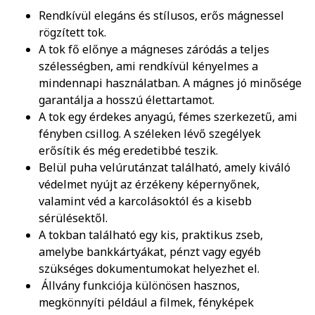
Rendkívül elegáns és stílusos, erős mágnessel
rögzített tok.
A tok fő előnye a mágneses záródás a teljes
szélességben, ami rendkívül kényelmes a
mindennapi használatban. A mágnes jó minősége
garantálja a hosszú élettartamot.
A tok egy érdekes anyagú, fémes szerkezetű, ami
fényben csillog. A széleken lévő szegélyek
erősítik és még eredetibbé teszik.
Belül puha velúrutánzat található, amely kiváló
védelmet nyújt az érzékeny képernyőnek,
valamint véd a karcolásoktól és a kisebb
sérülésektől.
A tokban található egy kis, praktikus zseb,
amelybe bankkártyákat, pénzt vagy egyéb
szükséges dokumentumokat helyezhet el.
Állvány funkciója különösen hasznos,
megkönnyíti például a filmek, fényképek