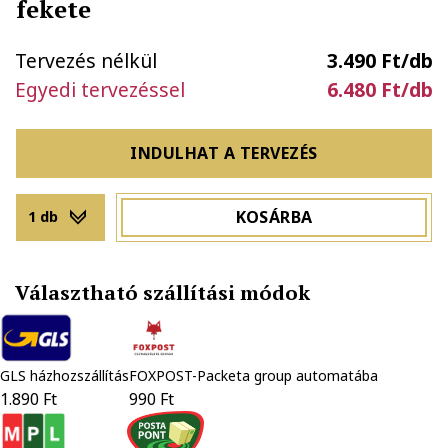
fekete
Tervezés nélkül
3.490 Ft/db
Egyedi tervezéssel
6.480 Ft/db
INDULHAT A TERVEZÉS
KOSÁRBA
1 db
Választható szállítási módok
GLS házhozszállítás
FOXPOST-Packeta group automatába
1.890 Ft
990 Ft