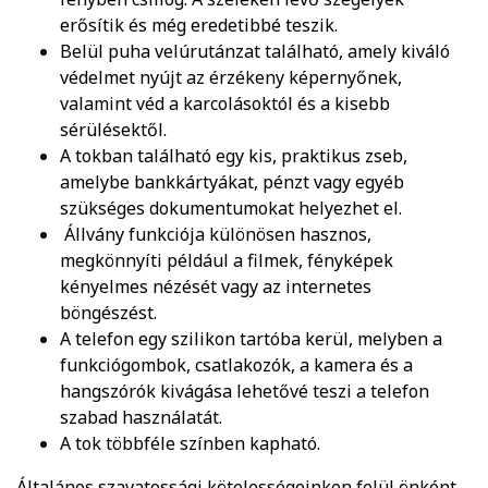
erősítik és még eredetibbé teszik.
Belül puha velúrutánzat található, amely kiváló
védelmet nyújt az érzékeny képernyőnek,
valamint véd a karcolásoktól és a kisebb
sérülésektől.
A tokban található egy kis, praktikus zseb,
amelybe bankkártyákat, pénzt vagy egyéb
szükséges dokumentumokat helyezhet el.
Állvány funkciója különösen hasznos,
megkönnyíti például a filmek, fényképek
kényelmes nézését vagy az internetes
böngészést.
A telefon egy szilikon tartóba kerül, melyben a
funkciógombok, csatlakozók, a kamera és a
hangszórók kivágása lehetővé teszi a telefon
szabad használatát.
A tok többféle színben kapható.
Általános szavatossági kötelességeinken felül önként