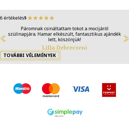
6 értékelés
5
Páromnak csináltattam tokot a mocijáról
szülinapjára. Hamar elkészült, fantasztikus ajándék
lett, köszönjük!
Previous
N
Lilla Debreczeni
TOVÁBBI VÉLEMÉNYEK