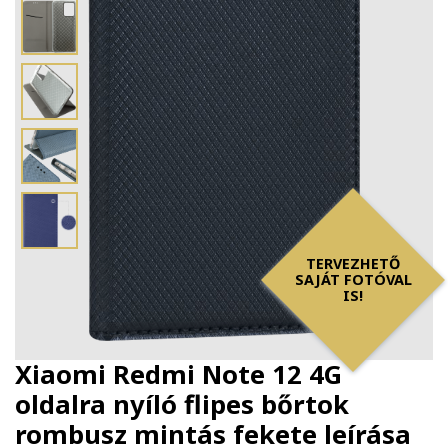
TERVEZHETŐ
SAJÁT FOTÓVAL
IS!
Xiaomi Redmi Note 12 4G
oldalra nyíló flipes bőrtok
rombusz mintás fekete
leírása