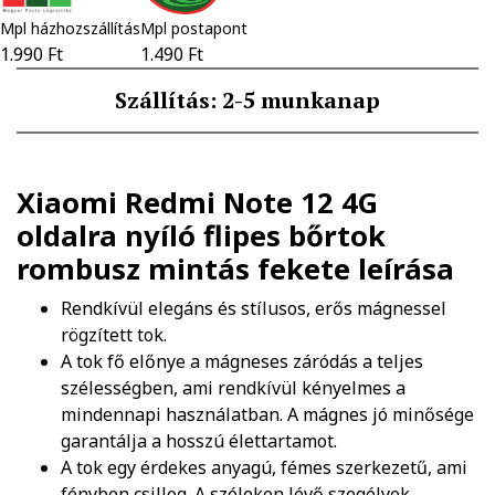
Mpl házhozszállítás
Mpl postapont
1.990 Ft
1.490 Ft
Szállítás: 2-5 munkanap
Xiaomi Redmi Note 12 4G
oldalra nyíló flipes bőrtok
rombusz mintás fekete
leírása
Rendkívül elegáns és stílusos, erős mágnessel
rögzített tok.
A tok fő előnye a mágneses záródás a teljes
szélességben, ami rendkívül kényelmes a
mindennapi használatban. A mágnes jó minősége
garantálja a hosszú élettartamot.
A tok egy érdekes anyagú, fémes szerkezetű, ami
fényben csillog. A széleken lévő szegélyek