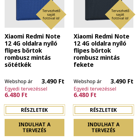
Tervezhető
Tervezhető
saját
saját
fotóval is!
fotóval is!
Xiaomi Redmi Note
Xiaomi Redmi Note
12 4G oldalra nyíló
12 4G oldalra nyíló
flipes bőrtok
flipes bőrtok
rombusz mintás
rombusz mintás
sötétkék
fekete
3.490 Ft
3.490 Ft
Webshop ár
Webshop ár
Egyedi tervezéssel
Egyedi tervezéssel
6.480 Ft
6.480 Ft
RÉSZLETEK
RÉSZLETEK
INDULHAT A
INDULHAT A
TERVEZÉS
TERVEZÉS