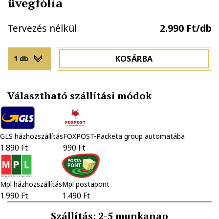
üvegfólia
Tervezés nélkül
2.990 Ft/db
KOSÁRBA
1 db
Választható szállítási módok
GLS házhozszállítás
FOXPOST-Packeta group automatába
1.890 Ft
990 Ft
Mpl házhozszállítás
Mpl postapont
1.990 Ft
1.490 Ft
Szállítás: 2-5 munkanap