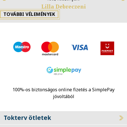
Previous
N
Lilla Debreczeni
TOVÁBBI VÉLEMÉNYEK
100%-os biztonságos online fizetés a SimplePay
jóvoltából
Tokterv ötletek