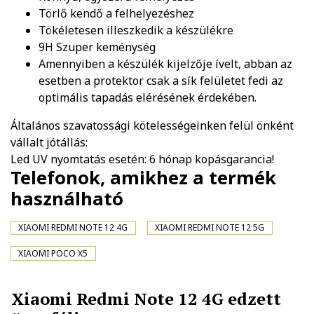
Törlő kendő a felhelyezéshez
Tökéletesen illeszkedik a készülékre
9H Szuper keménység
Amennyiben a készülék kijelzője ívelt, abban az
esetben a protektor csak a sík felületet fedi az
optimális tapadás elérésének érdekében.
Általános szavatossági kötelességeinken felül önként
vállalt jótállás:
Led UV nyomtatás esetén: 6 hónap kopásgarancia!
Telefonok, amikhez a termék
használható
XIAOMI REDMI NOTE 12 4G
XIAOMI REDMI NOTE 12 5G
XIAOMI POCO X5
Xiaomi Redmi Note 12 4G edzett