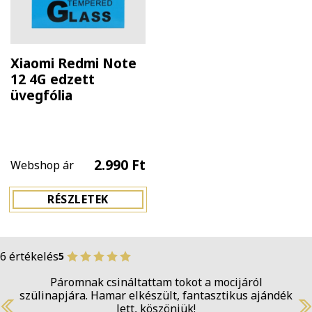
Xiaomi Redmi Note
12 4G edzett
üvegfólia
2.990 Ft
Webshop ár
RÉSZLETEK
6 értékelés
5
Páromnak csináltattam tokot a mocijáról
szülinapjára. Hamar elkészült, fantasztikus ajándék
lett, köszönjük!