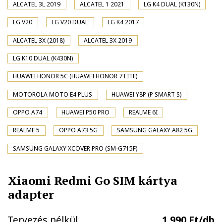
ALCATEL 3L 2019
ALCATEL 1 2021
LG K4 DUAL (K130N)
LG V20
LG V20 DUAL
LG K4 2017
ALCATEL 3X (2018)
ALCATEL 3X 2019
LG K10 DUAL (K430N)
HUAWEI HONOR 5C (HUAWEI HONOR 7 LITE)
MOTOROLA MOTO E4 PLUS
HUAWEI Y8P (P SMART S)
OPPO A74
HUAWEI P50 PRO
REALME 6I
REALME 5
OPPO A73 5G
SAMSUNG GALAXY A82 5G
SAMSUNG GALAXY XCOVER PRO (SM-G715F)
Xiaomi Redmi Go SIM kártya
adapter
Tervezés nélkül
1.990 Ft/db