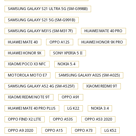
SAMSUNG GALAXY S21 ULTRA 5G (SM-G998B)
SAMSUNG GALAXY S21 5G (SM-G991B)
SAMSUNG GALAXY M31S (SM-M317F)
HUAWEI MATE 40 PRO
HUAWEI MATE 40
OPPO A12S
HUAWEI HONOR 9X PRO
HUAWEI HONOR 9X
SONY XPERIA 5 II
XIAOMI POCO X3 NFC
NOKIA 5.4
MOTOROLA MOTO E7
SAMSUNG GALAXY A02S (SM-A025)
SAMSUNG GALAXY A52 4G (SM-A525F)
XIAOMI REDMI 9T
XIAOMI REDMI NOTE 9T
OPPO A91
HUAWEI MATE 40 PRO PLUS
LG K22
NOKIA 3.4
OPPO FIND X2 LITE
OPPO A53S
OPPO A53 2020
OPPO A9 2020
OPPO A15
OPPO A73
LG K52