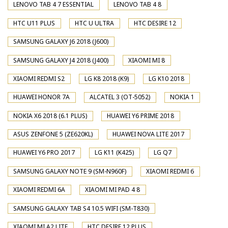
LENOVO TAB 4 7 ESSENTIAL
LENOVO TAB 4 8
HTC U11 PLUS
HTC U ULTRA
HTC DESIRE 12
SAMSUNG GALAXY J6 2018 (J600)
SAMSUNG GALAXY J4 2018 (J400)
XIAOMI MI 8
XIAOMI REDMI S2
LG K8 2018 (K9)
LG K10 2018
HUAWEI HONOR 7A
ALCATEL 3 (OT-5052)
NOKIA 1
NOKIA X6 2018 (6.1 PLUS)
HUAWEI Y6 PRIME 2018
ASUS ZENFONE 5 (ZE620KL)
HUAWEI NOVA LITE 2017
HUAWEI Y6 PRO 2017
LG K11 (K425)
LG Q7
SAMSUNG GALAXY NOTE 9 (SM-N960F)
XIAOMI REDMI 6
XIAOMI REDMI 6A
XIAOMI MI PAD 4 8
SAMSUNG GALAXY TAB S4 10.5 WIFI (SM-T830)
XIAOMI MI A2 LITE
HTC DESIRE 12 PLUS