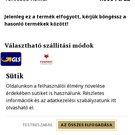
Jelenleg ez a termék elfogyott, kérjük böngéssz a
hasonló termékek között!
Választható szállítási módok
GLS házhozszállítás
FOXPOST-Packeta group automatába
Sütik
1.890 Ft
990 Ft
Oldalunkon a felhasználói élmény növelése
érdekében sütiket is használunk. Részletes
Mpl házhozszállítás
információk és az adatkezelési szabályzatunk
Mpl postapont
itt
1.990 Ft
1.490 Ft
olvasható el.
Szállítás: 2-5 munkanap
TESTRESZABÁS
AZ ÖSSZES ELFOGADÁSA