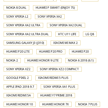
NOKIA 8 DUAL
HUAWEI P SMART (ENJOY 7S)
SONY XPERIA L2
SONY XPERIA XA2
SONY XPERIA XA2 ULTRA
SONY XPERIA XA2 DUAL
SONY XPERIA XA2 ULTRA DUAL
HTC U11 LIFE
LG Q8
SAMSUNG GALAXY J3 (J310)
XIAOMI MI MAX 2
HUAWEI P20 LITE
HUAWEI P20 PRO
HUAWEI P20
NOKIA 2
HUAWEI HONOR 9 LITE
NOKIA 6 2018 (6.1)
SONY XPERIA XZ2
SONY XPERIA XZ2 COMPACT
GOOGLE PIXEL 2
XIAOMI REDMI 5 PLUS
APPLE IPAD 2018 9.7
SONY XPERIA XA1 PLUS
XIAOMI REDMI 5A
HUAWEI Y7 PRIME 2018
HUAWEI HONOR 10
HUAWEI HONOR 7X
NOKIA 7 PLUS