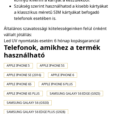
könnyű kivenni a kártyát a készülékből.
Szükség szerint használhatod a kisebb kártyákat
a klasszikus méretű SIM kártyákat befogadó
telefonok esetében is.
Általános szavatossági kötelességeinken felül önként
vállalt jótállás:
Led UV nyomtatás esetén: 6 hónap kopásgarancia!
Telefonok, amikhez a termék
használható
APPLE IPHONE 5
APPLE IPHONE 5S
APPLE IPHONE SE (2016)
APPLE IPHONE 6
APPLE IPHONE 6S
APPLE IPHONE 6 PLUS
APPLE IPHONE 6S PLUS
SAMSUNG GALAXY S6 EDGE (G925)
SAMSUNG GALAXY S6 (G920)
SAMSUNG GALAXY S6 EDGE PLUS (G928)