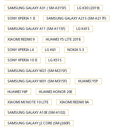
SAMSUNG GALAXY A31 ( SM-A315F)
LG K30 (2019)
SONY XPERIA 1 II
SAMSUNG GALAXY A21S (SM-A217F)
SAMSUNG GALAXY A11 (SM-A115F)
LG K41S
XIAOMI REDMI 9
HUAWEI Y5 LITE 2018
SONY XPERIA L4
LG K61
NOKIA 5.3
SONY XPERIA 10 II
LG K51S
SAMSUNG GALAXY M21 (SM-M215F)
SAMSUNG GALAXY M31 (SM-M315F)
HUAWEI Y5P
HUAWEI Y6P
HUAWEI HONOR 20E
XIAOMI MI NOTE 10 LITE
XIAOMI REDMI 9A
SAMSUNG GALAXY A10E (SM-A102)
SAMSUNG GALAXY J2 CORE (SM-J260F)