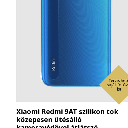
Tervezhet
saját fotóv
is!
Xiaomi Redmi 9AT szilikon tok
közepesen ütésálló
kameravédővel átlátszó