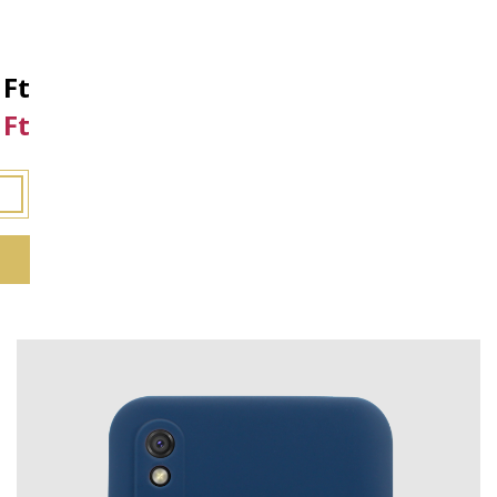
 Ft
 Ft