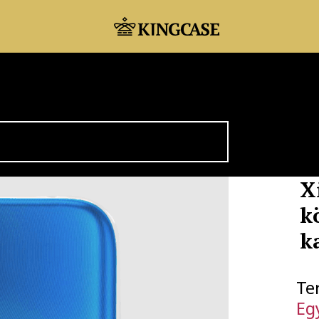
X
k
k
Te
Eg