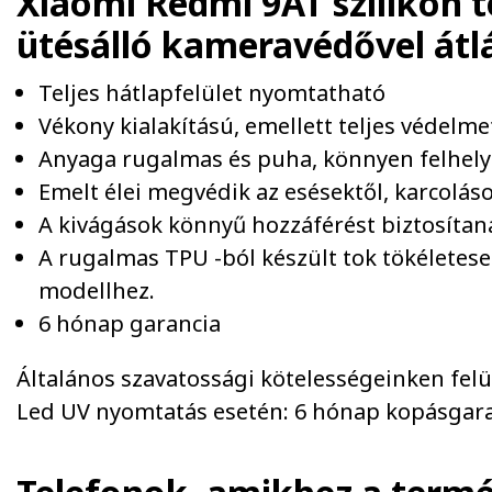
Xiaomi Redmi 9AT szilikon 
ütésálló kameravédővel átl
Teljes hátlapfelület nyomtatható
Vékony kialakítású, emellett teljes védelm
Anyaga rugalmas és puha, könnyen felhel
Emelt élei megvédik az esésektől, karcolások
A kivágások könnyű hozzáférést biztosíta
A rugalmas TPU -ból készült tok tökéletesen
modellhez.
6 hónap garancia
Általános szavatossági kötelességeinken felül 
Led UV nyomtatás esetén: 6 hónap kopásgara