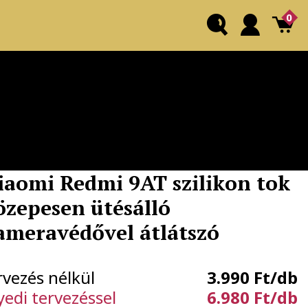
0
iaomi Redmi 9AT szilikon tok
özepesen ütésálló
ameravédővel átlátszó
rvezés nélkül
3.990 Ft/db
yedi tervezéssel
6.980 Ft/db