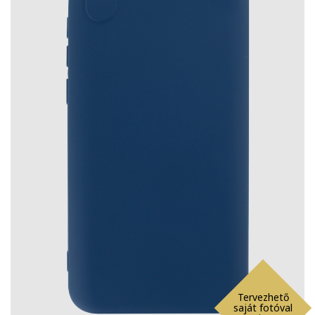
Tervezhető
saját fotóval