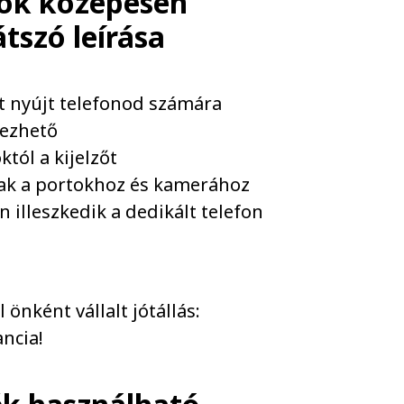
tok közepesen
átszó
leírása
et nyújt telefonod számára
yezhető
tól a kijelzőt
nak a portokhoz és kamerához
 illeszkedik a dedikált telefon
önként vállalt jótállás:
ncia!