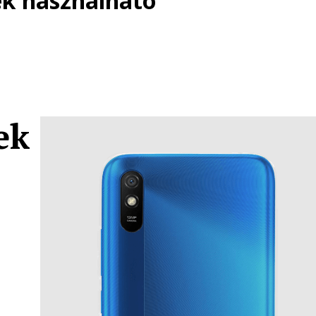
ék használható
ek