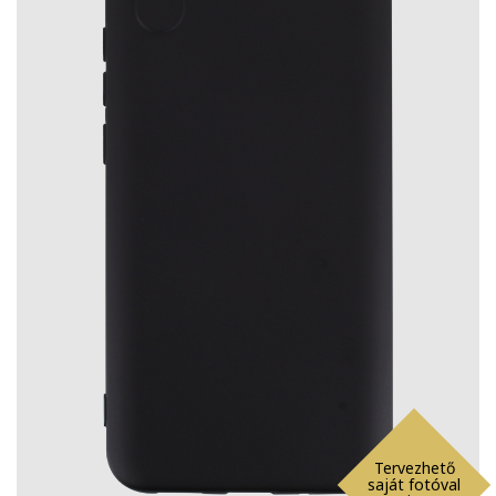
Tervezhető
saját fotóval