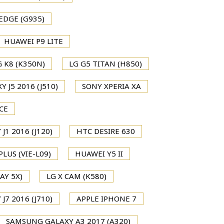
EDGE (G935)
HUAWEI P9 LITE
G K8 (K350N)
LG G5 TITAN (H850)
 J5 2016 (J510)
SONY XPERIA XA
CE
1 2016 (J120)
HTC DESIRE 630
LUS (VIE-L09)
HUAWEI Y5 II
AY 5X)
LG X CAM (K580)
7 2016 (J710)
APPLE IPHONE 7
SAMSUNG GALAXY A3 2017 (A320)