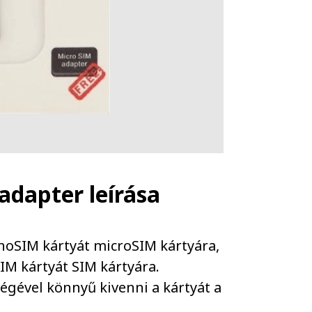
 adapter
leírása
anoSIM kártyát microSIM kártyára,
IM kártyát SIM kártyára.
ségével könnyű kivenni a kártyát a