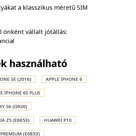
tyákat a klasszikus méretű SIM
önként vállalt jótállás:
ncia!
ék használható
ONE SE (2016)
APPLE IPHONE 6
E IPHONE 6S PLUS
Y S6 (G920)
IA Z5 (E6653)
HUAWEI P10
 PREMIUM (E6853)