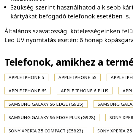
Szükség szerint használhatod a kisebb kár
kártyákat befogadó telefonok esetében is.
Általános szavatossági kötelességeinken felül 
Led UV nyomtatás esetén: 6 hónap kopásgara
Telefonok, amikhez a term
APPLE IPHONE 5
APPLE IPHONE 5S
APPLE IPH
APPLE IPHONE 6S
APPLE IPHONE 6 PLUS
APPL
SAMSUNG GALAXY S6 EDGE (G925)
SAMSUNG GALAX
SAMSUNG GALAXY S6 EDGE PLUS (G928)
SONY XPER
SONY XPERIA Z5 COMPACT (E5823)
SONY XPERIA Z5