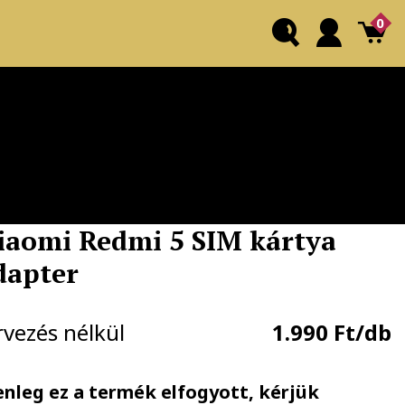
0
iaomi Redmi 5 SIM kártya
dapter
rvezés nélkül
1.990 Ft/db
enleg ez a termék elfogyott, kérjük