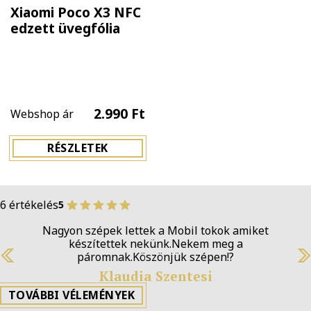
Xiaomi Poco X3 NFC
edzett üvegfólia
2.990 Ft
Webshop ár
RÉSZLETEK
6 értékelés
5
Nagyon szépek lettek a Mobil tokok amiket
készítettek nekünk.Nekem meg a
páromnak.Köszönjük szépen!?
Previous
N
Klaudia Szentesi
TOVÁBBI VÉLEMÉNYEK