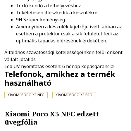
Törlő kendő a felhelyezéshez
Tökéletesen illeszkedik a készülékre
9H Szuper keménység
Amennyiben a készülék kijelzője ívelt, abban az
esetben a protektor csak a sík felületet fedi az
optimális tapadás elérésének érdekében.
Általános szavatossági kötelességeinken felül önként
vállalt jótállás:
Led UV nyomtatás esetén: 6 hónap kopásgarancia!
Telefonok, amikhez a termék
használható
XIAOMI POCO X3 NFC
XIAOMI POCO X3 PRO
Xiaomi Poco X3 NFC edzett
üvegfólia