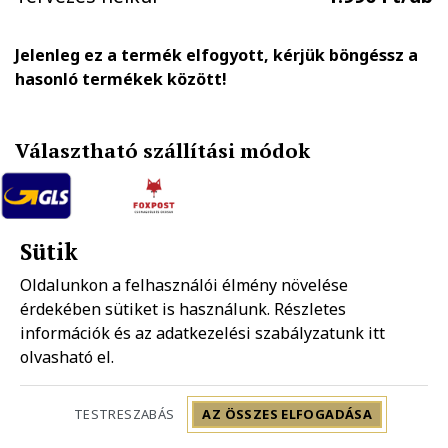
Jelenleg ez a termék elfogyott, kérjük böngéssz a
hasonló termékek között!
Választható szállítási módok
GLS házhozszállítás
FOXPOST-Packeta group automatába
Sütik
1.890 Ft
990 Ft
Oldalunkon a felhasználói élmény növelése
érdekében sütiket is használunk. Részletes
Mpl házhozszállítás
információk és az adatkezelési szabályzatunk
Mpl postapont
itt
1.990 Ft
1.490 Ft
olvasható el.
Szállítás: 2-5 munkanap
TESTRESZABÁS
AZ ÖSSZES ELFOGADÁSA