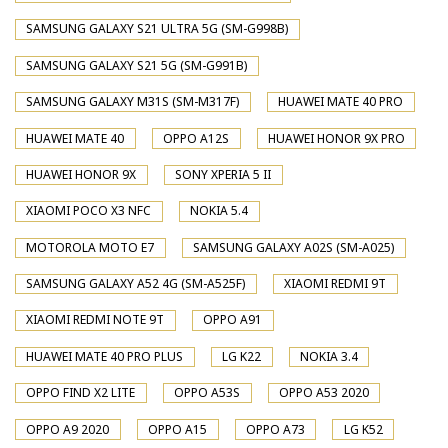
SAMSUNG GALAXY S21 ULTRA 5G (SM-G998B)
SAMSUNG GALAXY S21 5G (SM-G991B)
SAMSUNG GALAXY M31S (SM-M317F)
HUAWEI MATE 40 PRO
HUAWEI MATE 40
OPPO A12S
HUAWEI HONOR 9X PRO
HUAWEI HONOR 9X
SONY XPERIA 5 II
XIAOMI POCO X3 NFC
NOKIA 5.4
MOTOROLA MOTO E7
SAMSUNG GALAXY A02S (SM-A025)
SAMSUNG GALAXY A52 4G (SM-A525F)
XIAOMI REDMI 9T
XIAOMI REDMI NOTE 9T
OPPO A91
HUAWEI MATE 40 PRO PLUS
LG K22
NOKIA 3.4
OPPO FIND X2 LITE
OPPO A53S
OPPO A53 2020
OPPO A9 2020
OPPO A15
OPPO A73
LG K52