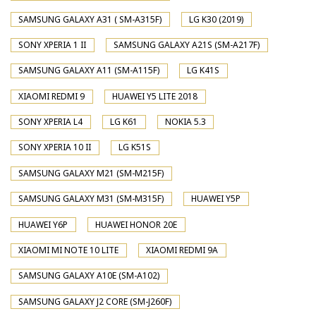
SAMSUNG GALAXY A31 ( SM-A315F)
LG K30 (2019)
SONY XPERIA 1 II
SAMSUNG GALAXY A21S (SM-A217F)
SAMSUNG GALAXY A11 (SM-A115F)
LG K41S
XIAOMI REDMI 9
HUAWEI Y5 LITE 2018
SONY XPERIA L4
LG K61
NOKIA 5.3
SONY XPERIA 10 II
LG K51S
SAMSUNG GALAXY M21 (SM-M215F)
SAMSUNG GALAXY M31 (SM-M315F)
HUAWEI Y5P
HUAWEI Y6P
HUAWEI HONOR 20E
XIAOMI MI NOTE 10 LITE
XIAOMI REDMI 9A
SAMSUNG GALAXY A10E (SM-A102)
SAMSUNG GALAXY J2 CORE (SM-J260F)