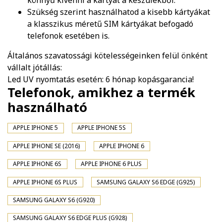
könnyű kivenni a kártyát a készülékből.
Szükség szerint használhatod a kisebb kártyákat
a klasszikus méretű SIM kártyákat befogadó
telefonok esetében is.
Általános szavatossági kötelességeinken felül önként
vállalt jótállás:
Led UV nyomtatás esetén: 6 hónap kopásgarancia!
Telefonok, amikhez a termék
használható
APPLE IPHONE 5
APPLE IPHONE 5S
APPLE IPHONE SE (2016)
APPLE IPHONE 6
APPLE IPHONE 6S
APPLE IPHONE 6 PLUS
APPLE IPHONE 6S PLUS
SAMSUNG GALAXY S6 EDGE (G925)
SAMSUNG GALAXY S6 (G920)
SAMSUNG GALAXY S6 EDGE PLUS (G928)