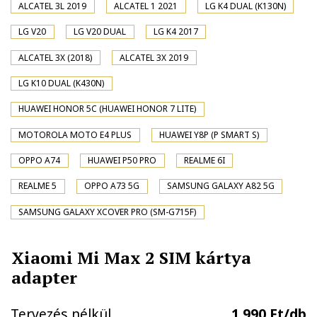
ALCATEL 3L 2019
ALCATEL 1 2021
LG K4 DUAL (K130N)
LG V20
LG V20 DUAL
LG K4 2017
ALCATEL 3X (2018)
ALCATEL 3X 2019
LG K10 DUAL (K430N)
HUAWEI HONOR 5C (HUAWEI HONOR 7 LITE)
MOTOROLA MOTO E4 PLUS
HUAWEI Y8P (P SMART S)
OPPO A74
HUAWEI P50 PRO
REALME 6I
REALME 5
OPPO A73 5G
SAMSUNG GALAXY A82 5G
SAMSUNG GALAXY XCOVER PRO (SM-G715F)
Xiaomi Mi Max 2 SIM kártya
adapter
Tervezés nélkül
1.990 Ft/db