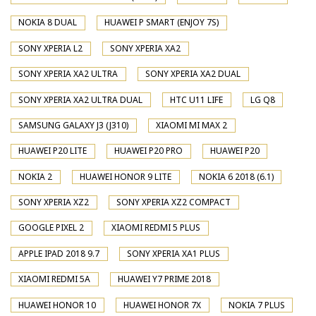
NOKIA 8 DUAL
HUAWEI P SMART (ENJOY 7S)
SONY XPERIA L2
SONY XPERIA XA2
SONY XPERIA XA2 ULTRA
SONY XPERIA XA2 DUAL
SONY XPERIA XA2 ULTRA DUAL
HTC U11 LIFE
LG Q8
SAMSUNG GALAXY J3 (J310)
XIAOMI MI MAX 2
HUAWEI P20 LITE
HUAWEI P20 PRO
HUAWEI P20
NOKIA 2
HUAWEI HONOR 9 LITE
NOKIA 6 2018 (6.1)
SONY XPERIA XZ2
SONY XPERIA XZ2 COMPACT
GOOGLE PIXEL 2
XIAOMI REDMI 5 PLUS
APPLE IPAD 2018 9.7
SONY XPERIA XA1 PLUS
XIAOMI REDMI 5A
HUAWEI Y7 PRIME 2018
HUAWEI HONOR 10
HUAWEI HONOR 7X
NOKIA 7 PLUS