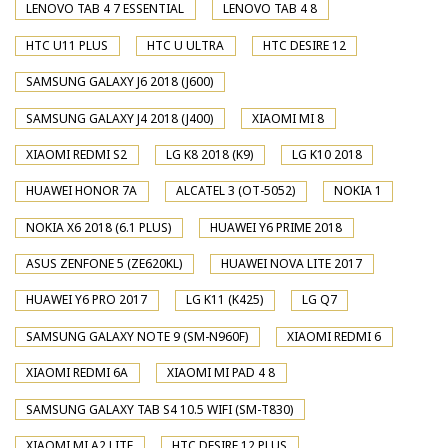
LENOVO TAB 4 7 ESSENTIAL
LENOVO TAB 4 8
HTC U11 PLUS
HTC U ULTRA
HTC DESIRE 12
SAMSUNG GALAXY J6 2018 (J600)
SAMSUNG GALAXY J4 2018 (J400)
XIAOMI MI 8
XIAOMI REDMI S2
LG K8 2018 (K9)
LG K10 2018
HUAWEI HONOR 7A
ALCATEL 3 (OT-5052)
NOKIA 1
NOKIA X6 2018 (6.1 PLUS)
HUAWEI Y6 PRIME 2018
ASUS ZENFONE 5 (ZE620KL)
HUAWEI NOVA LITE 2017
HUAWEI Y6 PRO 2017
LG K11 (K425)
LG Q7
SAMSUNG GALAXY NOTE 9 (SM-N960F)
XIAOMI REDMI 6
XIAOMI REDMI 6A
XIAOMI MI PAD 4 8
SAMSUNG GALAXY TAB S4 10.5 WIFI (SM-T830)
XIAOMI MI A2 LITE
HTC DESIRE 12 PLUS