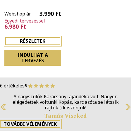
3.990 Ft
Webshop ár
Egyedi tervezéssel
6.980 Ft
RÉSZLETEK
INDULHAT A
TERVEZÉS
6 értékelés
5
A nagyszülők Karácsonyi ajándéka volt. Nagyon
elégedettek voltunk! Kopás, karc azóta se látszik
rajtuk :) köszönjük!
Previous
N
Tamás Viszked
TOVÁBBI VÉLEMÉNYEK