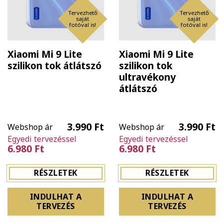
Tervezhető
Tervezhető
saját
saját
fotóval is!
fotóval is!
Xiaomi Mi 9 Lite
Xiaomi Mi 9 Lite
szilikon tok átlátszó
szilikon tok
ultravékony
átlátszó
3.990 Ft
3.990 Ft
Webshop ár
Webshop ár
Egyedi tervezéssel
Egyedi tervezéssel
6.980 Ft
6.980 Ft
RÉSZLETEK
RÉSZLETEK
INDULHAT A
INDULHAT A
TERVEZÉS
TERVEZÉS