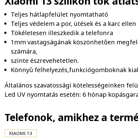
Xiaomi 13 szilikon tok átlá
Teljes hátlapfelület nyomtatható
Teljes védelem a por, ütések és a karc ellen
Tökéletesen illeszkedik a telefonra
1mm vastagságának köszönhetően megfelel
számára,
szinte észrevehetetlen.
Könnyű felhelyezés,funkciógomboknak kial
Általános szavatossági kötelességeinken felül 
Led UV nyomtatás esetén: 6 hónap kopásgara
Telefonok, amikhez a term
XIAOMI 13