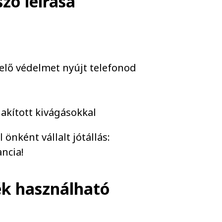
tszó
leírása
ő védelmet nyújt telefonod
akított kivágásokkal
önként vállalt jótállás:
ncia!
ék használható