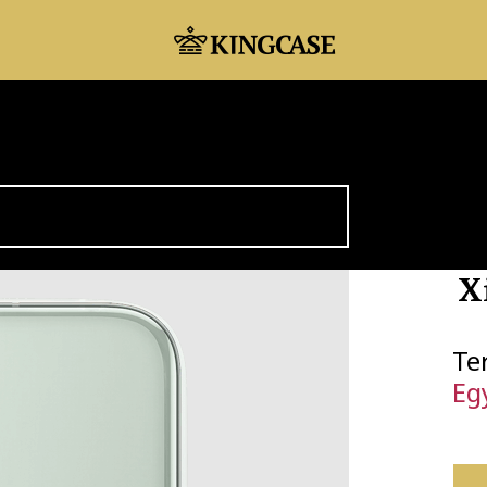
X
Te
Eg