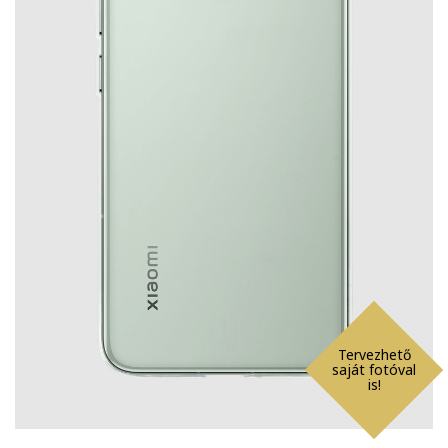
Tervezhető
saját fotóval
is!