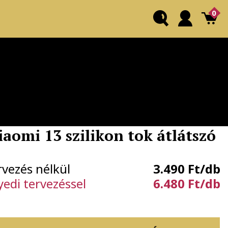
0
iaomi 13 szilikon tok átlátszó
rvezés nélkül
3.490 Ft/db
yedi tervezéssel
6.480 Ft/db