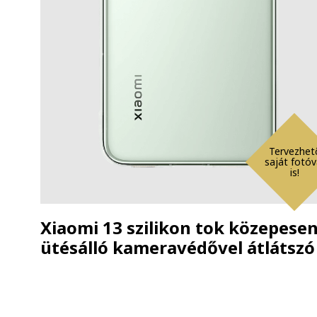
Tervezhet
saját fotóv
is!
Xiaomi 13 szilikon tok közepese
ütésálló kameravédővel átlátszó