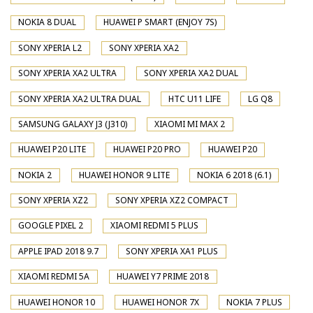
NOKIA 8 DUAL
HUAWEI P SMART (ENJOY 7S)
SONY XPERIA L2
SONY XPERIA XA2
SONY XPERIA XA2 ULTRA
SONY XPERIA XA2 DUAL
SONY XPERIA XA2 ULTRA DUAL
HTC U11 LIFE
LG Q8
SAMSUNG GALAXY J3 (J310)
XIAOMI MI MAX 2
HUAWEI P20 LITE
HUAWEI P20 PRO
HUAWEI P20
NOKIA 2
HUAWEI HONOR 9 LITE
NOKIA 6 2018 (6.1)
SONY XPERIA XZ2
SONY XPERIA XZ2 COMPACT
GOOGLE PIXEL 2
XIAOMI REDMI 5 PLUS
APPLE IPAD 2018 9.7
SONY XPERIA XA1 PLUS
XIAOMI REDMI 5A
HUAWEI Y7 PRIME 2018
HUAWEI HONOR 10
HUAWEI HONOR 7X
NOKIA 7 PLUS