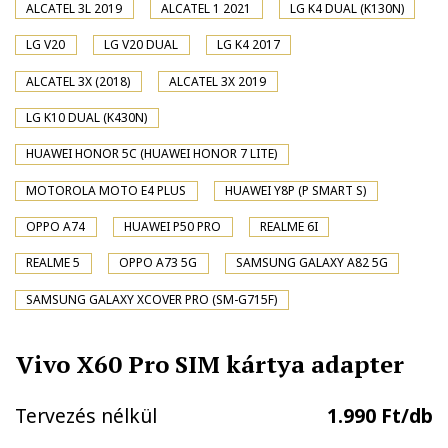
ALCATEL 3L 2019
ALCATEL 1 2021
LG K4 DUAL (K130N)
LG V20
LG V20 DUAL
LG K4 2017
ALCATEL 3X (2018)
ALCATEL 3X 2019
LG K10 DUAL (K430N)
HUAWEI HONOR 5C (HUAWEI HONOR 7 LITE)
MOTOROLA MOTO E4 PLUS
HUAWEI Y8P (P SMART S)
OPPO A74
HUAWEI P50 PRO
REALME 6I
REALME 5
OPPO A73 5G
SAMSUNG GALAXY A82 5G
SAMSUNG GALAXY XCOVER PRO (SM-G715F)
Vivo X60 Pro SIM kártya adapter
Tervezés nélkül
1.990 Ft/db