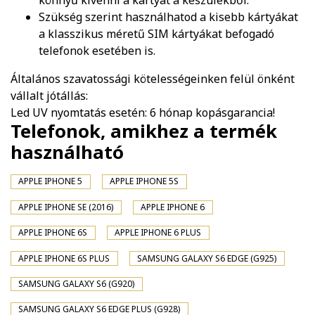
könnyű kivenni a kártyát a készülékből.
Szükség szerint használhatod a kisebb kártyákat
a klasszikus méretű SIM kártyákat befogadó
telefonok esetében is.
Általános szavatossági kötelességeinken felül önként
vállalt jótállás:
Led UV nyomtatás esetén: 6 hónap kopásgarancia!
Telefonok, amikhez a termék
használható
APPLE IPHONE 5
APPLE IPHONE 5S
APPLE IPHONE SE (2016)
APPLE IPHONE 6
APPLE IPHONE 6S
APPLE IPHONE 6 PLUS
APPLE IPHONE 6S PLUS
SAMSUNG GALAXY S6 EDGE (G925)
SAMSUNG GALAXY S6 (G920)
SAMSUNG GALAXY S6 EDGE PLUS (G928)