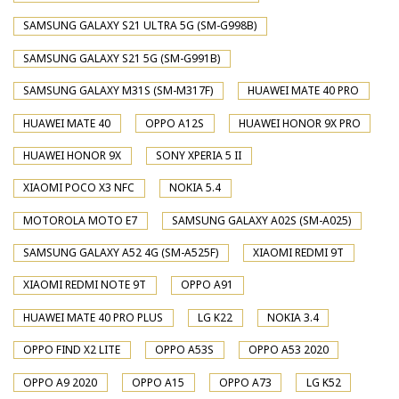
SAMSUNG GALAXY S21 ULTRA 5G (SM-G998B)
SAMSUNG GALAXY S21 5G (SM-G991B)
SAMSUNG GALAXY M31S (SM-M317F)
HUAWEI MATE 40 PRO
HUAWEI MATE 40
OPPO A12S
HUAWEI HONOR 9X PRO
HUAWEI HONOR 9X
SONY XPERIA 5 II
XIAOMI POCO X3 NFC
NOKIA 5.4
MOTOROLA MOTO E7
SAMSUNG GALAXY A02S (SM-A025)
SAMSUNG GALAXY A52 4G (SM-A525F)
XIAOMI REDMI 9T
XIAOMI REDMI NOTE 9T
OPPO A91
HUAWEI MATE 40 PRO PLUS
LG K22
NOKIA 3.4
OPPO FIND X2 LITE
OPPO A53S
OPPO A53 2020
OPPO A9 2020
OPPO A15
OPPO A73
LG K52