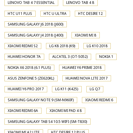
LENOVO TAB 4 7 ESSENTIAL
LENOVO TAB 4 8
HTC U11 PLUS
HTC U ULTRA
HTC DESIRE 12
SAMSUNG GALAXY J6 2018 (J600)
SAMSUNG GALAXY J4 2018 (J400)
XIAOMI MI 8
XIAOMI REDMI S2
LG K8 2018 (K9)
LG K10 2018
HUAWEI HONOR 7A
ALCATEL 3 (OT-5052)
NOKIA 1
NOKIA X6 2018 (6.1 PLUS)
HUAWEI Y6 PRIME 2018
ASUS ZENFONE 5 (ZE620KL)
HUAWEI NOVA LITE 2017
HUAWEI Y6 PRO 2017
LG K11 (K425)
LG Q7
SAMSUNG GALAXY NOTE 9 (SM-N960F)
XIAOMI REDMI 6
XIAOMI REDMI 6A
XIAOMI MI PAD 4 8
SAMSUNG GALAXY TAB S4 10.5 WIFI (SM-T830)
XIAOMI MI A2 LITE
HTC DESIRE 12 PLUS