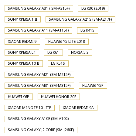
SAMSUNG GALAXY A31 ( SM-A315F)
LG K30 (2019)
SONY XPERIA 1 II
SAMSUNG GALAXY A21S (SM-A217F)
SAMSUNG GALAXY A11 (SM-A115F)
LG K41S
XIAOMI REDMI 9
HUAWEI Y5 LITE 2018
SONY XPERIA L4
LG K61
NOKIA 5.3
SONY XPERIA 10 II
LG K51S
SAMSUNG GALAXY M21 (SM-M215F)
SAMSUNG GALAXY M31 (SM-M315F)
HUAWEI Y5P
HUAWEI Y6P
HUAWEI HONOR 20E
XIAOMI MI NOTE 10 LITE
XIAOMI REDMI 9A
SAMSUNG GALAXY A10E (SM-A102)
SAMSUNG GALAXY J2 CORE (SM-J260F)