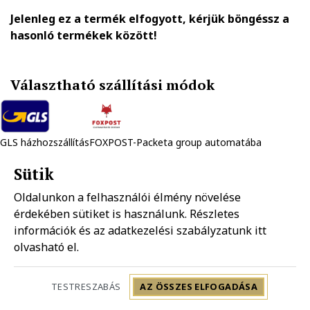
Jelenleg ez a termék elfogyott, kérjük böngéssz a
hasonló termékek között!
Választható szállítási módok
GLS házhozszállítás
FOXPOST-Packeta group automatába
1.890 Ft
990 Ft
Sütik
Oldalunkon a felhasználói élmény növelése
Mpl házhozszállítás
Mpl postapont
érdekében sütiket is használunk. Részletes
1.990 Ft
1.490 Ft
információk és az adatkezelési szabályzatunk
itt
olvasható el.
Szállítás: 2-5 munkanap
TESTRESZABÁS
AZ ÖSSZES ELFOGADÁSA
Vivo X60 Pro SIM kártya