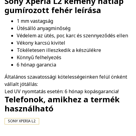
Sony Xperia L2 kemény hátlap
gumírozott fehér
leírása
1 mm vastagság
Ütésálló anyagminőség
Védelem az ütés, por, karc és szennyeződés ellen
Vékony karcsú kivitel
Tökéletesen illeszkedik a készülékre
Könnyű felhelyezés
6 hónap garancia
Általános szavatossági kötelességeinken felül önként
vállalt jótállás:
Led UV nyomtatás esetén: 6 hónap kopásgarancia!
Telefonok, amikhez a termék
használható
SONY XPERIA L2