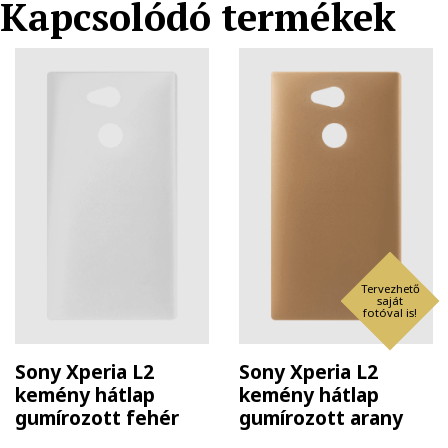
Kapcsolódó termékek
Tervezhető
saját
fotóval is!
Sony Xperia L2
Sony Xperia L2
kemény hátlap
kemény hátlap
gumírozott fehér
gumírozott arany