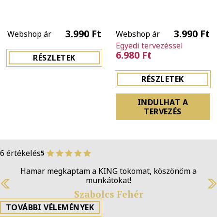
3.990 Ft
3.990 Ft
Webshop ár
Webshop ár
Egyedi tervezéssel
6.980 Ft
RÉSZLETEK
RÉSZLETEK
INDULHAT A
TERVEZÉS
6 értékelés
5
Hamar megkaptam a KING tokomat, köszönöm a
munkátokat!
Previous
N
Szabolcs Fehér
TOVÁBBI VÉLEMÉNYEK