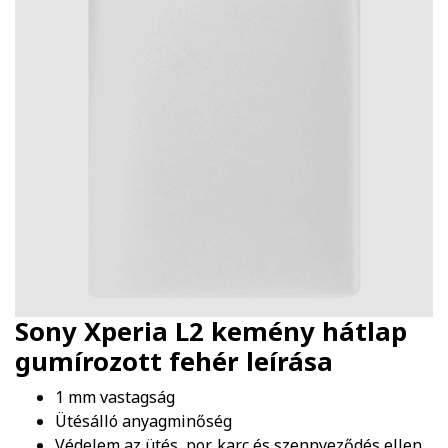
Sony Xperia L2 kemény hátlap
gumírozott fehér
leírása
1 mm vastagság
Ütésálló anyagminőség
Védelem az ütés, por, karc és szennyeződés ellen