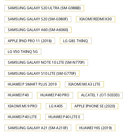
SAMSUNG GALAXY S20 ULTRA (SM-G988B)
SAMSUNG GALAXY S20 (SM-G980F)
XIAOMI REDMI K30
SAMSUNG GALAXY A60 (SM-A6060)
APPLE IPAD PRO 11 (2018)
LG G8S THINQ
LG V50 THINQ 5G
SAMSUNG GALAXY NOTE 10 LITE (SM-N770F)
SAMSUNG GALAXY S10 LITE (SM-G770F)
HUAWEI P SMART PLUS 2019
XIAOMI MI A3 LITE
HUAWEI P40
HUAWEI P40 PRO
ALCATEL 1 (OT-5033D)
XIAOMI MI 9 PRO
LG K40S
APPLE IPHONE SE (2020)
HUAWEI P40 LITE
HUAWEI P40 LITE E
SAMSUNG GALAXY A21 (SM-A210F)
HUAWEI Y6S (2019)