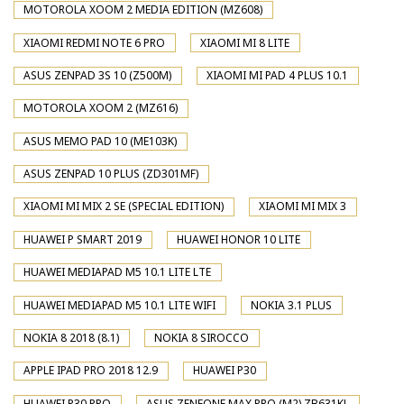
MOTOROLA XOOM 2 MEDIA EDITION (MZ608)
XIAOMI REDMI NOTE 6 PRO
XIAOMI MI 8 LITE
ASUS ZENPAD 3S 10 (Z500M)
XIAOMI MI PAD 4 PLUS 10.1
MOTOROLA XOOM 2 (MZ616)
ASUS MEMO PAD 10 (ME103K)
ASUS ZENPAD 10 PLUS (ZD301MF)
XIAOMI MI MIX 2 SE (SPECIAL EDITION)
XIAOMI MI MIX 3
HUAWEI P SMART 2019
HUAWEI HONOR 10 LITE
HUAWEI MEDIAPAD M5 10.1 LITE LTE
HUAWEI MEDIAPAD M5 10.1 LITE WIFI
NOKIA 3.1 PLUS
NOKIA 8 2018 (8.1)
NOKIA 8 SIROCCO
APPLE IPAD PRO 2018 12.9
HUAWEI P30
HUAWEI P30 PRO
ASUS ZENFONE MAX PRO (M2) ZB631KL