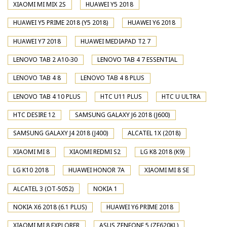
XIAOMI MI MIX 2S
HUAWEI Y5 2018
HUAWEI Y5 PRIME 2018 (Y5 2018)
HUAWEI Y6 2018
HUAWEI Y7 2018
HUAWEI MEDIAPAD T2 7
LENOVO TAB 2 A10-30
LENOVO TAB 4 7 ESSENTIAL
LENOVO TAB 4 8
LENOVO TAB 4 8 PLUS
LENOVO TAB 4 10 PLUS
HTC U11 PLUS
HTC U ULTRA
HTC DESIRE 12
SAMSUNG GALAXY J6 2018 (J600)
SAMSUNG GALAXY J4 2018 (J400)
ALCATEL 1X (2018)
XIAOMI MI 8
XIAOMI REDMI S2
LG K8 2018 (K9)
LG K10 2018
HUAWEI HONOR 7A
XIAOMI MI 8 SE
ALCATEL 3 (OT-5052)
NOKIA 1
NOKIA X6 2018 (6.1 PLUS)
HUAWEI Y6 PRIME 2018
XIAOMI MI 8 EXPLORER
ASUS ZENFONE 5 (ZE620KL)