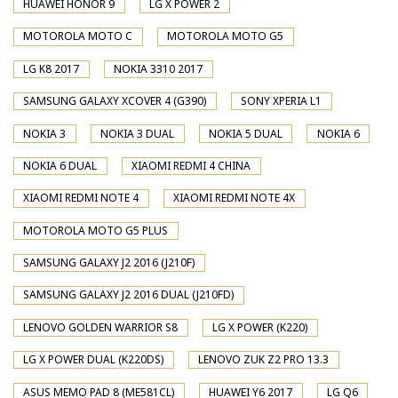
HUAWEI HONOR 9
LG X POWER 2
MOTOROLA MOTO C
MOTOROLA MOTO G5
LG K8 2017
NOKIA 3310 2017
SAMSUNG GALAXY XCOVER 4 (G390)
SONY XPERIA L1
NOKIA 3
NOKIA 3 DUAL
NOKIA 5 DUAL
NOKIA 6
NOKIA 6 DUAL
XIAOMI REDMI 4 CHINA
XIAOMI REDMI NOTE 4
XIAOMI REDMI NOTE 4X
MOTOROLA MOTO G5 PLUS
SAMSUNG GALAXY J2 2016 (J210F)
SAMSUNG GALAXY J2 2016 DUAL (J210FD)
LENOVO GOLDEN WARRIOR S8
LG X POWER (K220)
LG X POWER DUAL (K220DS)
LENOVO ZUK Z2 PRO 13.3
ASUS MEMO PAD 8 (ME581CL)
HUAWEI Y6 2017
LG Q6