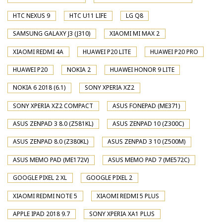
HTC NEXUS 9
HTC U11 LIFE
LG Q8
SAMSUNG GALAXY J3 (J310)
XIAOMI MI MAX 2
XIAOMI REDMI 4A
HUAWEI P20 LITE
HUAWEI P20 PRO
HUAWEI P20
NOKIA 2
HUAWEI HONOR 9 LITE
NOKIA 6 2018 (6.1)
SONY XPERIA XZ2
SONY XPERIA XZ2 COMPACT
ASUS FONEPAD (ME371)
ASUS ZENPAD 3 8.0 (Z581KL)
ASUS ZENPAD 10 (Z300C)
ASUS ZENPAD 8.0 (Z380KL)
ASUS ZENPAD 3 10 (Z500M)
ASUS MEMO PAD (ME172V)
ASUS MEMO PAD 7 (ME572C)
GOOGLE PIXEL 2 XL
GOOGLE PIXEL 2
XIAOMI REDMI NOTE 5
XIAOMI REDMI 5 PLUS
APPLE IPAD 2018 9.7
SONY XPERIA XA1 PLUS