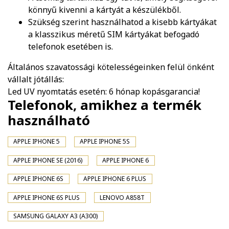
könnyű kivenni a kártyát a készülékből.
Szükség szerint használhatod a kisebb kártyákat
a klasszikus méretű SIM kártyákat befogadó
telefonok esetében is.
Általános szavatossági kötelességeinken felül önként
vállalt jótállás:
Led UV nyomtatás esetén: 6 hónap kopásgarancia!
Telefonok, amikhez a termék
használható
APPLE IPHONE 5
APPLE IPHONE 5S
APPLE IPHONE SE (2016)
APPLE IPHONE 6
APPLE IPHONE 6S
APPLE IPHONE 6 PLUS
APPLE IPHONE 6S PLUS
LENOVO A858T
SAMSUNG GALAXY A3 (A300)