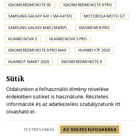
XIAOMI REDMI NOTE 9S
XIAOMI REDMI NOTE 9 PRO
SAMSUNG GALAXY A41 ( SM-A415F)
MOTOROLA MOTO G7
SAMSUNG GALAXY M40 ( M405F)
XIAOMI MI 8 PRO
HUAWEI NOVA 5
HUAWEI NOVA 5 PRO
XIAOMI REDMI NOTE 9 PRO MAX
HUAWEI Y7P 2020
HUAWEI P SMART 2020
XIAOMI REDMI NOTE 9
MOTOROLA MOTO G8 PLUS
XIAOMI MI 10 PRO 5G
Sütik
XIAOMI MI 10 5G
SONY XPERIA XA2 PLUS
Oldalunkon a felhasználói élmény növelése
XIAOMI POCO X2
SAMSUNG GALAXY A01 ( SM-A015F)
érdekében sütiket is használunk. Részletes
információk és az adatkezelési szabályzatunk
itt
SAMSUNG GALAXY A31 ( SM-A315F)
XIAOMI REDMI K20 PRO
olvasható el.
XIAOMI REDMI K20 PRO PREMIUM
TESTRESZABÁS
AZ ÖSSZES ELFOGADÁSA
MOTOROLA MOTO G8 PLAY
HUAWEI NOVA 4