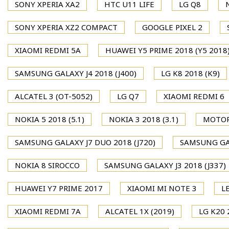
SONY XPERIA XA2
HTC U11 LIFE
LG Q8
SONY XPERIA XZ2 COMPACT
GOOGLE PIXEL 2
XIAOMI REDMI 5A
HUAWEI Y5 PRIME 2018 (Y5 2018
SAMSUNG GALAXY J4 2018 (J400)
LG K8 2018 (K9)
ALCATEL 3 (OT-5052)
LG Q7
XIAOMI REDMI 6
NOKIA 5 2018 (5.1)
NOKIA 3 2018 (3.1)
MOTOR
SAMSUNG GALAXY J7 DUO 2018 (J720)
SAMSUNG GAL
NOKIA 8 SIROCCO
SAMSUNG GALAXY J3 2018 (J337)
HUAWEI Y7 PRIME 2017
XIAOMI MI NOTE 3
L
XIAOMI REDMI 7A
ALCATEL 1X (2019)
LG K20 