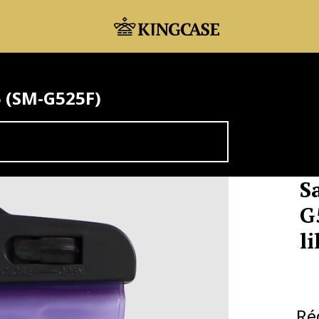
5 (SM-G525F)
S
G
li
Ré