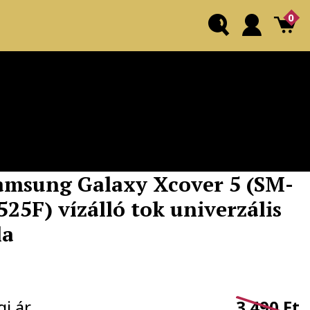
0
amsung Galaxy Xcover 5 (SM-
525F) vízálló tok univerzális
la
gi ár
3.490 Ft