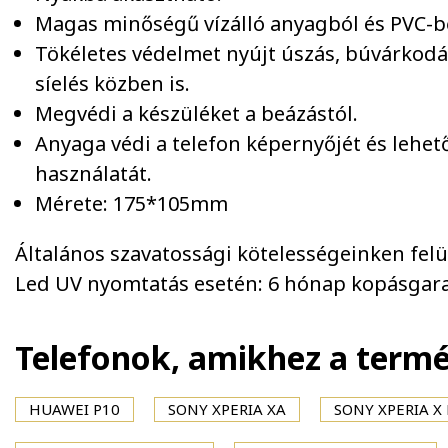
Magas minőségű vízálló anyagból és PVC-bő
Tökéletes védelmet nyújt úszás, búvárkodá
síelés közben is.
Megvédi a készüléket a beázástól.
Anyaga védi a telefon képernyőjét és lehet
használatát.
Mérete: 175*105mm
Általános szavatossági kötelességeinken felül 
Led UV nyomtatás esetén: 6 hónap kopásgara
Telefonok, amikhez a term
HUAWEI P10
SONY XPERIA XA
SONY XPERIA 