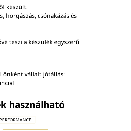
l készült.
s, horgászás, csónakázás és
ővé teszi a készülék egyszerű
önként vállalt jótállás:
ncia!
ék használható
X PERFORMANCE