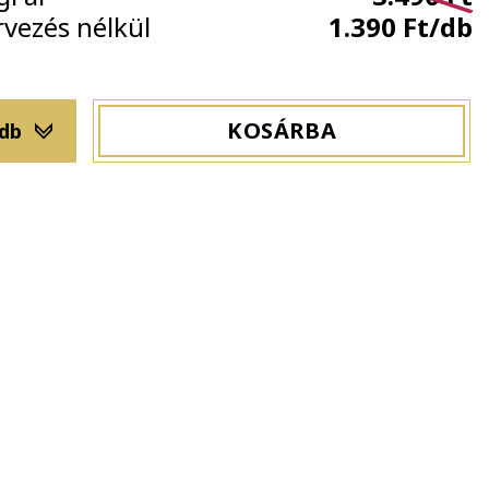
rvezés nélkül
1.390 Ft/db
KOSÁRBA
 db