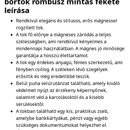
bőrtok rombusz mintás fekete
leírása
Rendkívül elegáns és stílusos, erős mágnessel
rögzített tok.
A tok fő előnye a mágneses záródás a teljes
szélességben, ami rendkívül kényelmes a
mindennapi használatban. A mágnes jó minősége
garantálja a hosszú élettartamot.
A tok egy érdekes anyagú, fémes szerkezetű, ami
fényben csillog. A széleken lévő szegélyek
erősítik és még eredetibbé teszik.
Belül puha velúrutánzat található, amely kiváló
védelmet nyújt az érzékeny képernyőnek,
valamint véd a karcolásoktól és a kisebb
sérülésektől.
A tokban található egy kis, praktikus zseb,
amelybe bankkártyákat, pénzt vagy egyéb
szükséges dokumentumokat helyezhet el.