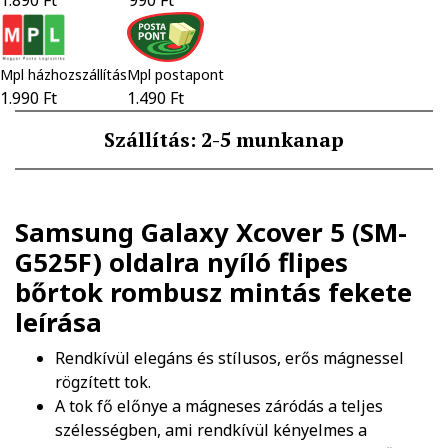
Mpl házhozszállítás
Mpl postapont
1.990 Ft
1.490 Ft
Szállítás: 2-5 munkanap
Samsung Galaxy Xcover 5 (SM-
G525F) oldalra nyíló flipes
bőrtok rombusz mintás fekete
leírása
Rendkívül elegáns és stílusos, erős mágnessel
rögzített tok.
A tok fő előnye a mágneses záródás a teljes
szélességben, ami rendkívül kényelmes a