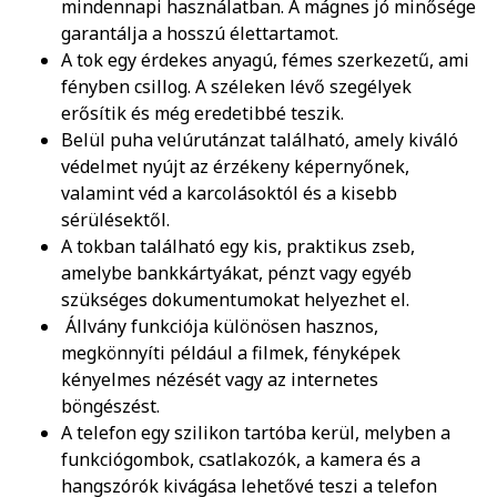
mindennapi használatban. A mágnes jó minősége
garantálja a hosszú élettartamot.
A tok egy érdekes anyagú, fémes szerkezetű, ami
fényben csillog. A széleken lévő szegélyek
erősítik és még eredetibbé teszik.
Belül puha velúrutánzat található, amely kiváló
védelmet nyújt az érzékeny képernyőnek,
valamint véd a karcolásoktól és a kisebb
sérülésektől.
A tokban található egy kis, praktikus zseb,
amelybe bankkártyákat, pénzt vagy egyéb
szükséges dokumentumokat helyezhet el.
Állvány funkciója különösen hasznos,
megkönnyíti például a filmek, fényképek
kényelmes nézését vagy az internetes
böngészést.
A telefon egy szilikon tartóba kerül, melyben a
funkciógombok, csatlakozók, a kamera és a
hangszórók kivágása lehetővé teszi a telefon