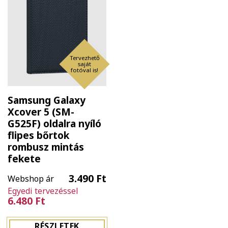
Tervezhető
saját
fotóval is!
Samsung Galaxy
Xcover 5 (SM-
G525F) oldalra nyíló
flipes bőrtok
rombusz mintás
fekete
3.490 Ft
Webshop ár
Egyedi tervezéssel
6.480 Ft
RÉSZLETEK