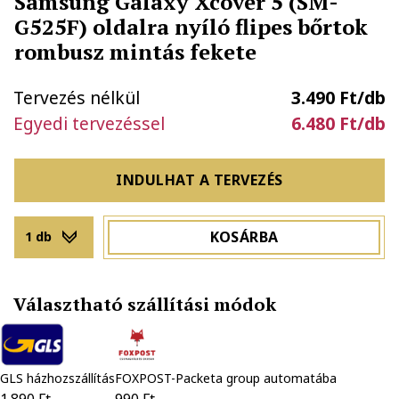
Samsung Galaxy Xcover 5 (SM-
G525F) oldalra nyíló flipes bőrtok
rombusz mintás fekete
Tervezés nélkül
3.490 Ft/db
Egyedi tervezéssel
6.480 Ft/db
INDULHAT A TERVEZÉS
KOSÁRBA
1 db
Választható szállítási módok
GLS házhozszállítás
FOXPOST-Packeta group automatába
1.890 Ft
990 Ft