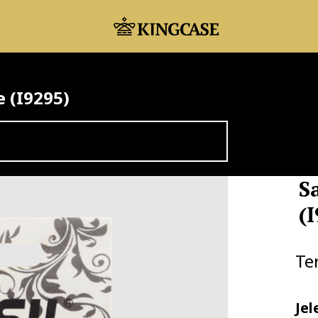
e (I9295)
S
(
Te
Jel