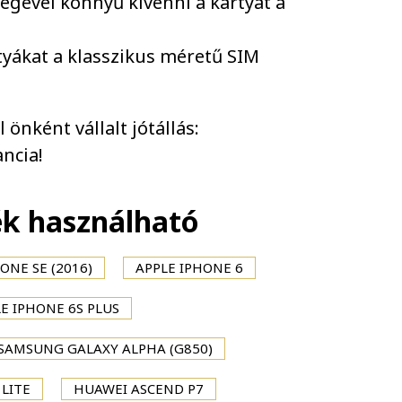
ségével könnyű kivenni a kártyát a
tyákat a klasszikus méretű SIM
önként vállalt jótállás:
ncia!
ék használható
ONE SE (2016)
APPLE IPHONE 6
E IPHONE 6S PLUS
SAMSUNG GALAXY ALPHA (G850)
 LITE
HUAWEI ASCEND P7