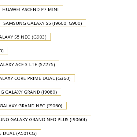
HUAWEI ASCEND P7 MINI
SAMSUNG GALAXY S5 (I9600, G900)
LAXY S5 NEO (G903)
0)
LAXY ACE 3 LTE (S7275)
LAXY CORE PRIME DUAL (G360)
G GALAXY GRAND (I9080)
GALAXY GRAND NEO (I9060)
NG GALAXY GRAND NEO PLUS (I9060I)
5 DUAL (A501CG)