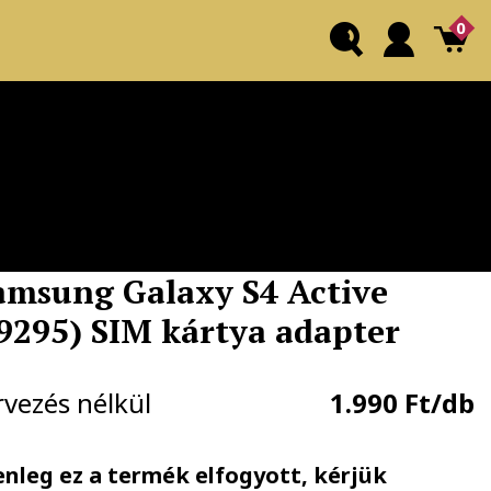
0
amsung Galaxy S4 Active
I9295) SIM kártya adapter
rvezés nélkül
1.990 Ft/db
enleg ez a termék elfogyott, kérjük