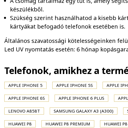
A csomag tartalmaz egy tűt is, amely segít
készülékből.
Szükség szerint használhatod a kisebb kár
kártyákat befogadó telefonok esetében is.
Általános szavatossági kötelességeinken felül 
Led UV nyomtatás esetén: 6 hónap kopásgara
Telefonok, amikhez a term
APPLE IPHONE 5
APPLE IPHONE 5S
APPLE IPH
APPLE IPHONE 6S
APPLE IPHONE 6 PLUS
APPL
LENOVO A858T
SAMSUNG GALAXY A3 (A300)
HUAWEI P8
HUAWEI P8 PREMIUM
HUAWEI P8