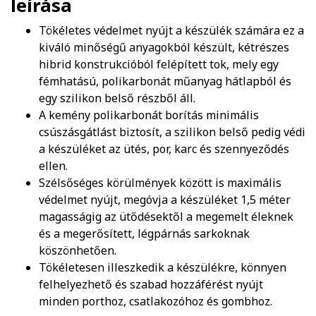
leírása
Tökéletes védelmet nyújt a készülék számára ez a
kiváló minőségű anyagokból készült, kétrészes
hibrid konstrukcióból felépített tok, mely egy
fémhatású, polikarbonát műanyag hátlapból és
egy szilikon belső részből áll.
A kemény polikarbonát borítás minimális
csúszásgátlást biztosít, a szilikon belső pedig védi
a készüléket az ütés, por, karc és szennyeződés
ellen.
Szélsőséges körülmények között is maximális
védelmet nyújt, megóvja a készüléket 1,5 méter
magasságig az ütődésektől a megemelt éleknek
és a megerősített, légpárnás sarkoknak
köszönhetően.
Tökéletesen illeszkedik a készülékre, könnyen
felhelyezhető és szabad hozzáférést nyújt
minden porthoz, csatlakozóhoz és gombhoz.