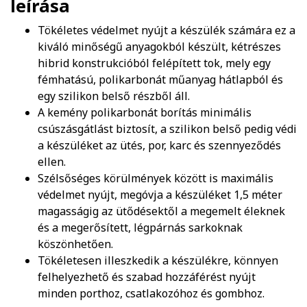
leírása
Tökéletes védelmet nyújt a készülék számára ez a
kiváló minőségű anyagokból készült, kétrészes
hibrid konstrukcióból felépített tok, mely egy
fémhatású, polikarbonát műanyag hátlapból és
egy szilikon belső részből áll.
A kemény polikarbonát borítás minimális
csúszásgátlást biztosít, a szilikon belső pedig védi
a készüléket az ütés, por, karc és szennyeződés
ellen.
Szélsőséges körülmények között is maximális
védelmet nyújt, megóvja a készüléket 1,5 méter
magasságig az ütődésektől a megemelt éleknek
és a megerősített, légpárnás sarkoknak
köszönhetően.
Tökéletesen illeszkedik a készülékre, könnyen
felhelyezhető és szabad hozzáférést nyújt
minden porthoz, csatlakozóhoz és gombhoz.