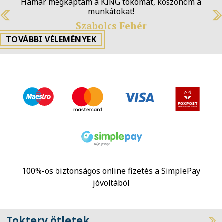
Hamar megkaptam a KING tokomat, köszönöm a
munkátokat!
Szabolcs Fehér
Previous
N
TOVÁBBI VÉLEMÉNYEK
100%-os biztonságos online fizetés a SimplePay
jóvoltából