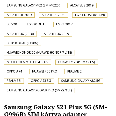
SAMSUNG GALAXY M02 (SM-M022F)
ALCATEL 3 2019
ALCATEL 3L 2019
ALCATEL 1 2021
LG K4 DUAL (K130N)
LG V20
LG V20 DUAL
LG K4 2017
ALCATEL 3X (2018)
ALCATEL 3X 2019
LG K10 DUAL (K430N)
HUAWEI HONOR 5C (HUAWEI HONOR 7 LITE)
MOTOROLA MOTO E4 PLUS
HUAWEI Y8P (P SMART S)
OPPO A74
HUAWEI P50 PRO
REALME 6I
REALME 5
OPPO A73 5G
SAMSUNG GALAXY A82 5G
SAMSUNG GALAXY XCOVER PRO (SM-G715F)
Samsung Galaxy S21 Plus 5G (SM-
G996B) SIM kártya adapter