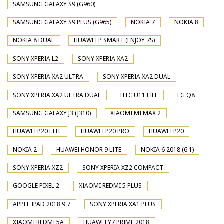
SAMSUNG GALAXY S9 (G960)
SAMSUNG GALAXY S9 PLUS (G965)
NOKIA 7
NOKIA 8
NOKIA 8 DUAL
HUAWEI P SMART (ENJOY 7S)
SONY XPERIA L2
SONY XPERIA XA2
SONY XPERIA XA2 ULTRA
SONY XPERIA XA2 DUAL
SONY XPERIA XA2 ULTRA DUAL
HTC U11 LIFE
LG Q8
SAMSUNG GALAXY J3 (J310)
XIAOMI MI MAX 2
HUAWEI P20 LITE
HUAWEI P20 PRO
HUAWEI P20
NOKIA 2
HUAWEI HONOR 9 LITE
NOKIA 6 2018 (6.1)
SONY XPERIA XZ2
SONY XPERIA XZ2 COMPACT
GOOGLE PIXEL 2
XIAOMI REDMI 5 PLUS
APPLE IPAD 2018 9.7
SONY XPERIA XA1 PLUS
XIAOMI REDMI 5A
HUAWEI Y7 PRIME 2018