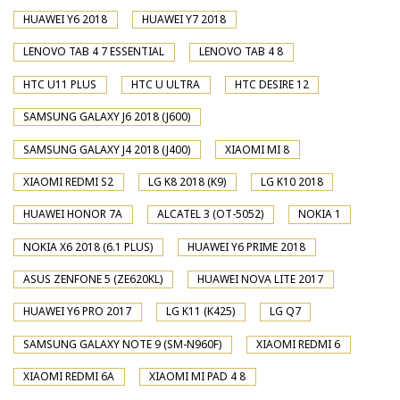
HUAWEI Y6 2018
HUAWEI Y7 2018
LENOVO TAB 4 7 ESSENTIAL
LENOVO TAB 4 8
HTC U11 PLUS
HTC U ULTRA
HTC DESIRE 12
SAMSUNG GALAXY J6 2018 (J600)
SAMSUNG GALAXY J4 2018 (J400)
XIAOMI MI 8
XIAOMI REDMI S2
LG K8 2018 (K9)
LG K10 2018
HUAWEI HONOR 7A
ALCATEL 3 (OT-5052)
NOKIA 1
NOKIA X6 2018 (6.1 PLUS)
HUAWEI Y6 PRIME 2018
ASUS ZENFONE 5 (ZE620KL)
HUAWEI NOVA LITE 2017
HUAWEI Y6 PRO 2017
LG K11 (K425)
LG Q7
SAMSUNG GALAXY NOTE 9 (SM-N960F)
XIAOMI REDMI 6
XIAOMI REDMI 6A
XIAOMI MI PAD 4 8