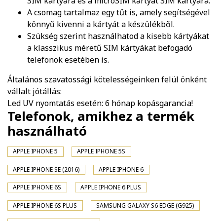
SIM kártyára és a microSIM kártyát SIM kártyára.
A csomag tartalmaz egy tűt is, amely segítségével
könnyű kivenni a kártyát a készülékből.
Szükség szerint használhatod a kisebb kártyákat
a klasszikus méretű SIM kártyákat befogadó
telefonok esetében is.
Általános szavatossági kötelességeinken felül önként
vállalt jótállás:
Led UV nyomtatás esetén: 6 hónap kopásgarancia!
Telefonok, amikhez a termék
használható
APPLE IPHONE 5
APPLE IPHONE 5S
APPLE IPHONE SE (2016)
APPLE IPHONE 6
APPLE IPHONE 6S
APPLE IPHONE 6 PLUS
APPLE IPHONE 6S PLUS
SAMSUNG GALAXY S6 EDGE (G925)