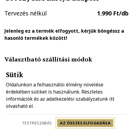
Tervezés nélkül
1.990 Ft/db
Jelenleg ez a termék elfogyott, kérjük böngéssz a
hasonló termékek között!
Választható szállítási módok
Sütik
GLS házhozszállítás
FOXPOST-Packeta group automatába
Oldalunkon a felhasználói élmény növelése
1.890 Ft
990 Ft
érdekében sütiket is használunk. Részletes
információk és az adatkezelési szabályzatunk
itt
olvasható el.
Mpl házhozszállítás
Mpl postapont
1.990 Ft
1.490 Ft
TESTRESZABÁS
AZ ÖSSZES ELFOGADÁSA
Szállítás: 2-5 munkanap