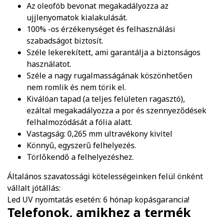
Az oleofób bevonat megakadályozza az
ujjlenyomatok kialakulását.
100% -os érzékenységet és felhasználási
szabadságot biztosít.
Széle lekerekített, ami garantálja a biztonságos
használatot.
Széle a nagy rugalmasságának köszönhetően
nem romlik és nem törik el.
Kiválóan tapad (a teljes felületen ragasztó),
ezáltal megakadályozza a por és szennyeződések
felhalmozódását a fólia alatt.
Vastagság: 0,265 mm ultravékony kivitel
Könnyű, egyszerű felhelyezés.
Törlőkendő a felhelyezéshez.
Általános szavatossági kötelességeinken felül önként
vállalt jótállás:
Led UV nyomtatás esetén: 6 hónap kopásgarancia!
Telefonok, amikhez a termék