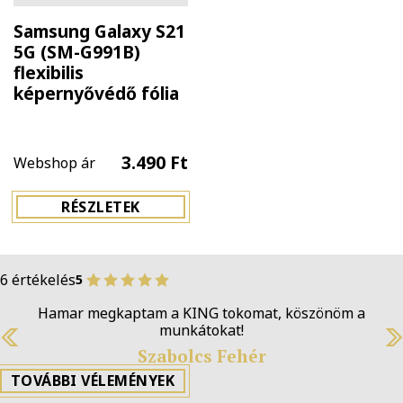
Samsung Galaxy S21
5G (SM-G991B)
flexibilis
képernyővédő fólia
3.490 Ft
Webshop ár
RÉSZLETEK
6 értékelés
5
Hamar megkaptam a KING tokomat, köszönöm a
munkátokat!
Szabolcs Fehér
Previous
N
TOVÁBBI VÉLEMÉNYEK