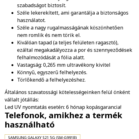
szabadságot biztosít.
Széle lekerekített, ami garantálja a biztonságos
használatot.
Széle a nagy rugalmasságának köszönhetően
nem romlik és nem törik el.
Kiválóan tapad (a teljes felületen ragasztó),
ezáltal megakadályozza a por és szennyeződések
felhalmozódását a fólia alatt.
Vastagság: 0,265 mm ultravékony kivitel
Könnyű, egyszerű felhelyezés.
Törlőkendő a felhelyezéshez.
Általános szavatossági kötelességeinken felül önként
vállalt jótállás:
Led UV nyomtatás esetén: 6 hónap kopásgarancia!
Telefonok, amikhez a termék
használható
SAMSUNG GALAXY S21 5G (SM-G991B)