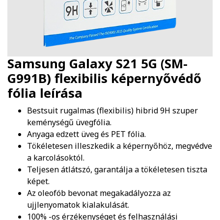
Samsung Galaxy S21 5G (SM-
G991B) flexibilis képernyővédő
fólia
leírása
Bestsuit rugalmas (flexibilis) hibrid 9H szuper
keménységű üvegfólia.
Anyaga edzett üveg és PET fólia.
Tökéletesen illeszkedik a képernyőhöz, megvédve
a karcolásoktól.
Teljesen átlátszó, garantálja a tökéletesen tiszta
képet.
Az oleofób bevonat megakadályozza az
ujjlenyomatok kialakulását.
100% -os érzékenységet és felhasználási