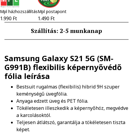
Mpl házhozszállítás
Mpl postapont
1.990 Ft
1.490 Ft
Szállítás: 2-5 munkanap
Samsung Galaxy S21 5G (SM-
G991B) flexibilis képernyővédő
fólia
leírása
Bestsuit rugalmas (flexibilis) hibrid 9H szuper
keménységű üvegfólia.
Anyaga edzett üveg és PET fólia.
Tökéletesen illeszkedik a képernyőhöz, megvédve
a karcolásoktól.
Teljesen átlátszó, garantálja a tökéletesen tiszta
képet.