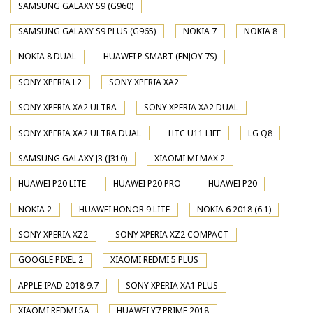
SAMSUNG GALAXY S9 (G960)
SAMSUNG GALAXY S9 PLUS (G965)
NOKIA 7
NOKIA 8
NOKIA 8 DUAL
HUAWEI P SMART (ENJOY 7S)
SONY XPERIA L2
SONY XPERIA XA2
SONY XPERIA XA2 ULTRA
SONY XPERIA XA2 DUAL
SONY XPERIA XA2 ULTRA DUAL
HTC U11 LIFE
LG Q8
SAMSUNG GALAXY J3 (J310)
XIAOMI MI MAX 2
HUAWEI P20 LITE
HUAWEI P20 PRO
HUAWEI P20
NOKIA 2
HUAWEI HONOR 9 LITE
NOKIA 6 2018 (6.1)
SONY XPERIA XZ2
SONY XPERIA XZ2 COMPACT
GOOGLE PIXEL 2
XIAOMI REDMI 5 PLUS
APPLE IPAD 2018 9.7
SONY XPERIA XA1 PLUS
XIAOMI REDMI 5A
HUAWEI Y7 PRIME 2018