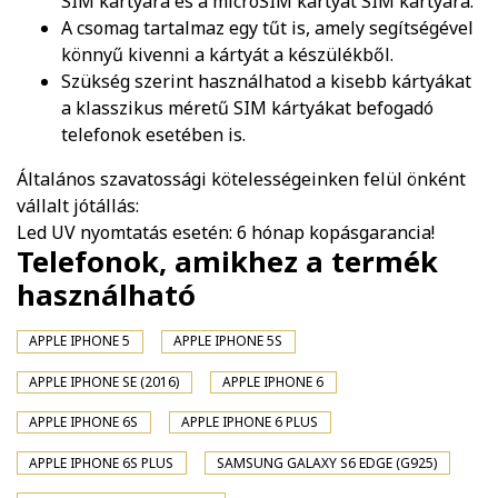
SIM kártyára és a microSIM kártyát SIM kártyára.
A csomag tartalmaz egy tűt is, amely segítségével
könnyű kivenni a kártyát a készülékből.
Szükség szerint használhatod a kisebb kártyákat
a klasszikus méretű SIM kártyákat befogadó
telefonok esetében is.
Általános szavatossági kötelességeinken felül önként
vállalt jótállás:
Led UV nyomtatás esetén: 6 hónap kopásgarancia!
Telefonok, amikhez a termék
használható
APPLE IPHONE 5
APPLE IPHONE 5S
APPLE IPHONE SE (2016)
APPLE IPHONE 6
APPLE IPHONE 6S
APPLE IPHONE 6 PLUS
APPLE IPHONE 6S PLUS
SAMSUNG GALAXY S6 EDGE (G925)