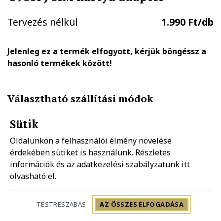
Tervezés nélkül
1.990 Ft/db
Jelenleg ez a termék elfogyott, kérjük böngéssz a
hasonló termékek között!
Választható szállítási módok
Sütik
GLS házhozszállítás
FOXPOST-Packeta group automatába
Oldalunkon a felhasználói élmény növelése
1.890 Ft
990 Ft
érdekében sütiket is használunk. Részletes
információk és az adatkezelési szabályzatunk
itt
olvasható el.
Mpl házhozszállítás
Mpl postapont
1.990 Ft
1.490 Ft
TESTRESZABÁS
AZ ÖSSZES ELFOGADÁSA
Szállítás: 2-5 munkanap