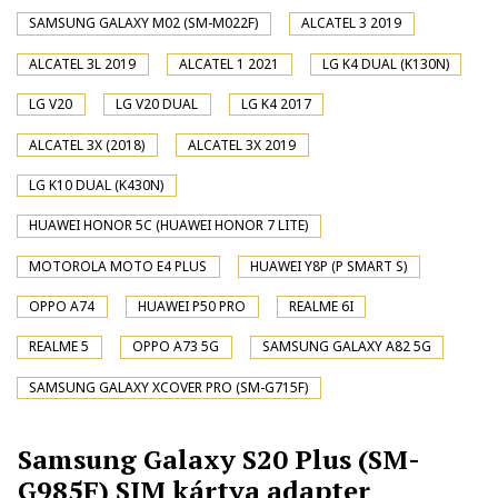
SAMSUNG GALAXY M02 (SM-M022F)
ALCATEL 3 2019
ALCATEL 3L 2019
ALCATEL 1 2021
LG K4 DUAL (K130N)
LG V20
LG V20 DUAL
LG K4 2017
ALCATEL 3X (2018)
ALCATEL 3X 2019
LG K10 DUAL (K430N)
HUAWEI HONOR 5C (HUAWEI HONOR 7 LITE)
MOTOROLA MOTO E4 PLUS
HUAWEI Y8P (P SMART S)
OPPO A74
HUAWEI P50 PRO
REALME 6I
REALME 5
OPPO A73 5G
SAMSUNG GALAXY A82 5G
SAMSUNG GALAXY XCOVER PRO (SM-G715F)
Samsung Galaxy S20 Plus (SM-
G985F) SIM kártya adapter