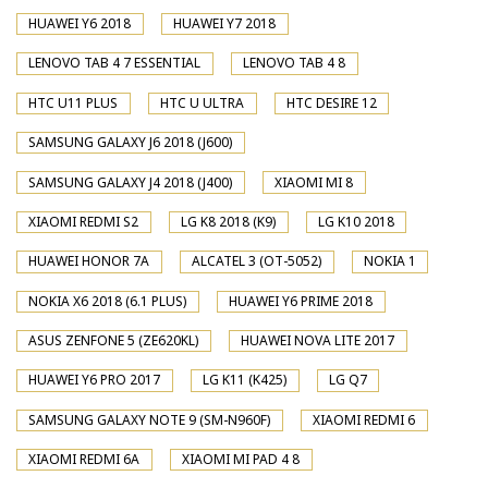
HUAWEI Y6 2018
HUAWEI Y7 2018
LENOVO TAB 4 7 ESSENTIAL
LENOVO TAB 4 8
HTC U11 PLUS
HTC U ULTRA
HTC DESIRE 12
SAMSUNG GALAXY J6 2018 (J600)
SAMSUNG GALAXY J4 2018 (J400)
XIAOMI MI 8
XIAOMI REDMI S2
LG K8 2018 (K9)
LG K10 2018
HUAWEI HONOR 7A
ALCATEL 3 (OT-5052)
NOKIA 1
NOKIA X6 2018 (6.1 PLUS)
HUAWEI Y6 PRIME 2018
ASUS ZENFONE 5 (ZE620KL)
HUAWEI NOVA LITE 2017
HUAWEI Y6 PRO 2017
LG K11 (K425)
LG Q7
SAMSUNG GALAXY NOTE 9 (SM-N960F)
XIAOMI REDMI 6
XIAOMI REDMI 6A
XIAOMI MI PAD 4 8