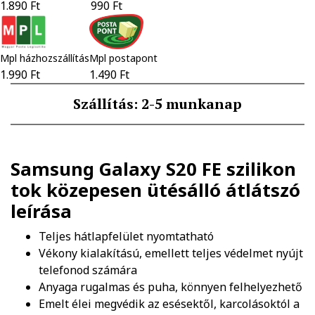
1.890 Ft
990 Ft
Mpl házhozszállítás
Mpl postapont
1.990 Ft
1.490 Ft
Szállítás: 2-5 munkanap
Samsung Galaxy S20 FE szilikon
tok közepesen ütésálló átlátszó
leírása
Teljes hátlapfelület nyomtatható
Vékony kialakítású, emellett teljes védelmet nyújt
telefonod számára
Anyaga rugalmas és puha, könnyen felhelyezhető
Emelt élei megvédik az esésektől, karcolásoktól a