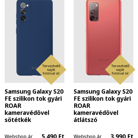
Tervezhető
Tervezhető
saját
saját
fotóval is!
fotóval is!
Samsung Galaxy S20
Samsung Galaxy S20
FE szilikon tok gyári
FE szilikon tok gyári
ROAR
ROAR
kameravédővel
kameravédővel
sötétkék
átlátszó
5.490 Ft
3.990 Ft
Webshop ár
Webshop ár