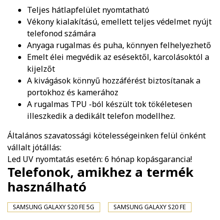
Teljes hátlapfelület nyomtatható
Vékony kialakítású, emellett teljes védelmet nyújt
telefonod számára
Anyaga rugalmas és puha, könnyen felhelyezhető
Emelt élei megvédik az esésektől, karcolásoktól a
kijelzőt
A kivágások könnyű hozzáférést biztosítanak a
portokhoz és kamerához
A rugalmas TPU -ból készült tok tökéletesen
illeszkedik a dedikált telefon modellhez.
Általános szavatossági kötelességeinken felül önként
vállalt jótállás:
Led UV nyomtatás esetén: 6 hónap kopásgarancia!
Telefonok, amikhez a termék
használható
SAMSUNG GALAXY S20 FE 5G
SAMSUNG GALAXY S20 FE