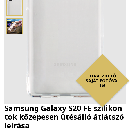
TERVEZHETŐ
SAJÁT FOTÓVAL
IS!
Samsung Galaxy S20 FE szilikon
tok közepesen ütésálló átlátszó
leírása