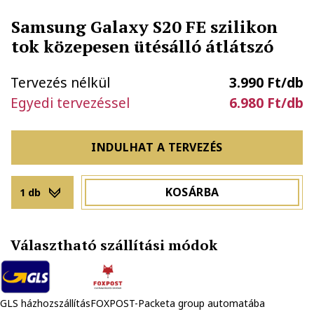
Samsung Galaxy S20 FE szilikon
tok közepesen ütésálló átlátszó
Tervezés nélkül
3.990 Ft/db
Egyedi tervezéssel
6.980 Ft/db
INDULHAT A TERVEZÉS
KOSÁRBA
1 db
Választható szállítási módok
GLS házhozszállítás
FOXPOST-Packeta group automatába