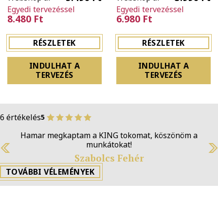
Egyedi tervezéssel
Egyedi tervezéssel
8.480 Ft
6.980 Ft
RÉSZLETEK
RÉSZLETEK
INDULHAT A
INDULHAT A
TERVEZÉS
TERVEZÉS
6 értékelés
5
Páromnak csináltattam tokot a mocijáról
szülinapjára. Hamar elkészült, fantasztikus ajándék
lett, köszönjük!
Previous
N
Lilla Debreczeni
TOVÁBBI VÉLEMÉNYEK