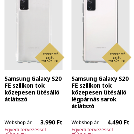
Tervezhető
Tervezhető
saját
saját
fotóval is!
fotóval is!
Samsung Galaxy S20
Samsung Galaxy S20
FE szilikon tok
FE szilikon tok
közepesen ütésálló
közepesen ütésálló
átlátszó
légpárnás sarok
átlátszó
3.990 Ft
4.490 Ft
Webshop ár
Webshop ár
Egyedi tervezéssel
Egyedi tervezéssel