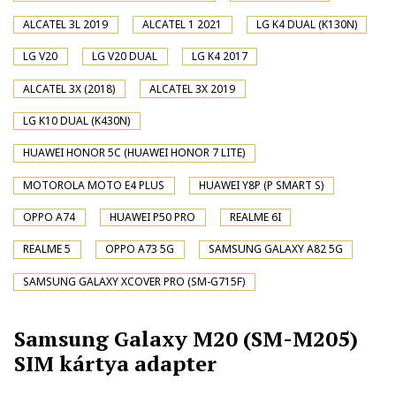
ALCATEL 3L 2019
ALCATEL 1 2021
LG K4 DUAL (K130N)
LG V20
LG V20 DUAL
LG K4 2017
ALCATEL 3X (2018)
ALCATEL 3X 2019
LG K10 DUAL (K430N)
HUAWEI HONOR 5C (HUAWEI HONOR 7 LITE)
MOTOROLA MOTO E4 PLUS
HUAWEI Y8P (P SMART S)
OPPO A74
HUAWEI P50 PRO
REALME 6I
REALME 5
OPPO A73 5G
SAMSUNG GALAXY A82 5G
SAMSUNG GALAXY XCOVER PRO (SM-G715F)
Samsung Galaxy M20 (SM-M205)
SIM kártya adapter