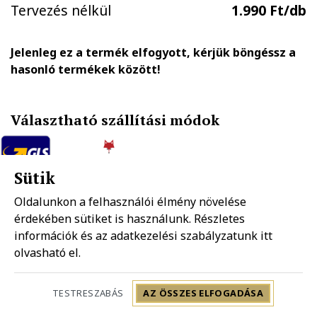
Tervezés nélkül
1.990 Ft/db
Jelenleg ez a termék elfogyott, kérjük böngéssz a
hasonló termékek között!
Választható szállítási módok
Sütik
GLS házhozszállítás
FOXPOST-Packeta group automatába
1.890 Ft
990 Ft
Oldalunkon a felhasználói élmény növelése
érdekében sütiket is használunk. Részletes
információk és az adatkezelési szabályzatunk
itt
Mpl házhozszállítás
Mpl postapont
olvasható el.
1.990 Ft
1.490 Ft
Szállítás: 2-5 munkanap
TESTRESZABÁS
AZ ÖSSZES ELFOGADÁSA