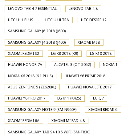
LENOVO TAB 4 7 ESSENTIAL
LENOVO TAB 4 8
HTC U11 PLUS
HTC U ULTRA
HTC DESIRE 12
SAMSUNG GALAXY J6 2018 (J600)
SAMSUNG GALAXY J4 2018 (J400)
XIAOMI MI 8
XIAOMI REDMI S2
LG K8 2018 (K9)
LG K10 2018
HUAWEI HONOR 7A
ALCATEL 3 (OT-5052)
NOKIA 1
NOKIA X6 2018 (6.1 PLUS)
HUAWEI Y6 PRIME 2018
ASUS ZENFONE 5 (ZE620KL)
HUAWEI NOVA LITE 2017
HUAWEI Y6 PRO 2017
LG K11 (K425)
LG Q7
SAMSUNG GALAXY NOTE 9 (SM-N960F)
XIAOMI REDMI 6
XIAOMI REDMI 6A
XIAOMI MI PAD 4 8
SAMSUNG GALAXY TAB S4 10.5 WIFI (SM-T830)