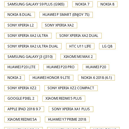
SAMSUNG GALAXY S9 PLUS (G965)
NOKIA 7
NOKIA 8
NOKIA 8 DUAL
HUAWEI P SMART (ENJOY 7S)
SONY XPERIA L2
SONY XPERIA XA2
SONY XPERIA XA2 ULTRA
SONY XPERIA XA2 DUAL
SONY XPERIA XA2 ULTRA DUAL
HTC U11 LIFE
LG Q8
SAMSUNG GALAXY J3 (J310)
XIAOMI MI MAX 2
HUAWEI P20 LITE
HUAWEI P20 PRO
HUAWEI P20
NOKIA 2
HUAWEI HONOR 9 LITE
NOKIA 6 2018 (6.1)
SONY XPERIA XZ2
SONY XPERIA XZ2 COMPACT
GOOGLE PIXEL 2
XIAOMI REDMI 5 PLUS
APPLE IPAD 2018 9.7
SONY XPERIA XA1 PLUS
XIAOMI REDMI 5A
HUAWEI Y7 PRIME 2018