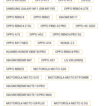
OPPO A9 2020
OPPO A15
OPPO A73
LG K52
SAMSUNG GALAXY M11 (SM-M115F)
OPPO RENO4 LITE
OPPO RENO4
OPPO RENO
XIAOMI MI 11
OPPO RENO4 Z 5G
OPPO FIND X2 PRO
OPPO A5 2020
OPPO A72
OPPO A52
OPPO RENO4 PRO 5G
OPPO RX17 NEO
OPPO A1K
NOKIA 2.3
HUAWEI HONOR VIEW 30 PRO
OPPO RENO4 PRO
XIAOMI REDMI 9AT
OPPO A51
LG V30 (H930)
OPPO RENO5
MOTOROLA MOTO G30
MOTOROLA MOTO G10
MOTOROLA MOTO E7 POWER
XIAOMI REDMI NOTE 10 PRO
XIAOMI REDMI NOTE 10 PRO MAX
MOTOROLA MOTO G9 PLUS
MOTOROLA MOTO G 5G