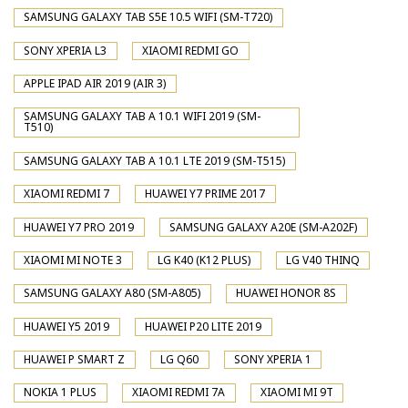
SAMSUNG GALAXY TAB S5E 10.5 WIFI (SM-T720)
SONY XPERIA L3
XIAOMI REDMI GO
APPLE IPAD AIR 2019 (AIR 3)
SAMSUNG GALAXY TAB A 10.1 WIFI 2019 (SM-
T510)
SAMSUNG GALAXY TAB A 10.1 LTE 2019 (SM-T515)
XIAOMI REDMI 7
HUAWEI Y7 PRIME 2017
HUAWEI Y7 PRO 2019
SAMSUNG GALAXY A20E (SM-A202F)
XIAOMI MI NOTE 3
LG K40 (K12 PLUS)
LG V40 THINQ
SAMSUNG GALAXY A80 (SM-A805)
HUAWEI HONOR 8S
HUAWEI Y5 2019
HUAWEI P20 LITE 2019
HUAWEI P SMART Z
LG Q60
SONY XPERIA 1
NOKIA 1 PLUS
XIAOMI REDMI 7A
XIAOMI MI 9T