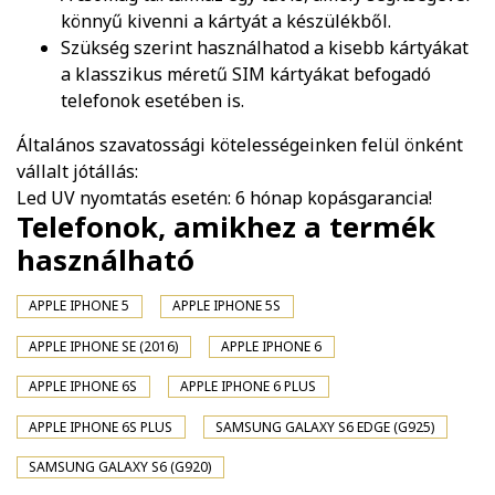
könnyű kivenni a kártyát a készülékből.
Szükség szerint használhatod a kisebb kártyákat
a klasszikus méretű SIM kártyákat befogadó
telefonok esetében is.
Általános szavatossági kötelességeinken felül önként
vállalt jótállás:
Led UV nyomtatás esetén: 6 hónap kopásgarancia!
Telefonok, amikhez a termék
használható
APPLE IPHONE 5
APPLE IPHONE 5S
APPLE IPHONE SE (2016)
APPLE IPHONE 6
APPLE IPHONE 6S
APPLE IPHONE 6 PLUS
APPLE IPHONE 6S PLUS
SAMSUNG GALAXY S6 EDGE (G925)
SAMSUNG GALAXY S6 (G920)