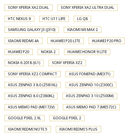
SONY XPERIA XA2 DUAL
SONY XPERIA XA2 ULTRA DUAL
HTC NEXUS 9
HTC U11 LIFE
LG Q8
SAMSUNG GALAXY J3 (J310)
XIAOMI MI MAX 2
XIAOMI REDMI 4A
HUAWEI P20 LITE
HUAWEI P20 PRO
HUAWEI P20
NOKIA 2
HUAWEI HONOR 9 LITE
NOKIA 6 2018 (6.1)
SONY XPERIA XZ2
SONY XPERIA XZ2 COMPACT
ASUS FONEPAD (ME371)
ASUS ZENPAD 3 8.0 (Z581KL)
ASUS ZENPAD 10 (Z300C)
ASUS ZENPAD 8.0 (Z380KL)
ASUS ZENPAD 3 10 (Z500M)
ASUS MEMO PAD (ME172V)
ASUS MEMO PAD 7 (ME572C)
GOOGLE PIXEL 2 XL
GOOGLE PIXEL 2
XIAOMI REDMI NOTE 5
XIAOMI REDMI 5 PLUS