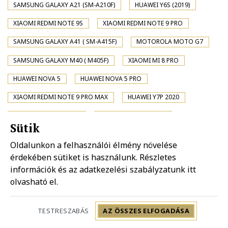
SAMSUNG GALAXY A21 (SM-A210F)
HUAWEI Y6S (2019)
XIAOMI REDMI NOTE 9S
XIAOMI REDMI NOTE 9 PRO
SAMSUNG GALAXY A41 ( SM-A415F)
MOTOROLA MOTO G7
SAMSUNG GALAXY M40 ( M405F)
XIAOMI MI 8 PRO
HUAWEI NOVA 5
HUAWEI NOVA 5 PRO
XIAOMI REDMI NOTE 9 PRO MAX
HUAWEI Y7P 2020
HUAWEI P SMART 2020
XIAOMI REDMI NOTE 9
Sütik
MOTOROLA MOTO G8 PLUS
XIAOMI MI 10 PRO 5G
Oldalunkon a felhasználói élmény növelése
XIAOMI MI 10 5G
SONY XPERIA XA2 PLUS
érdekében sütiket is használunk. Részletes
információk és az adatkezelési szabályzatunk
itt
XIAOMI POCO X2
SAMSUNG GALAXY A01 ( SM-A015F)
olvasható el.
SAMSUNG GALAXY A31 ( SM-A315F)
XIAOMI REDMI K20 PRO
XIAOMI REDMI K20 PRO PREMIUM
TESTRESZABÁS
AZ ÖSSZES ELFOGADÁSA
MOTOROLA MOTO G8 PLAY
HUAWEI NOVA 4