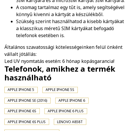
SIM kártyára és a microSIM kártyát SIM kártyára.
A csomag tartalmaz egy tűt is, amely segítségével
könnyű kivenni a kártyát a készülékből.
Szükség szerint használhatod a kisebb kártyákat
a klasszikus méretű SIM kártyákat befogadó
telefonok esetében is.
Általános szavatossági kötelességeinken felül önként
vállalt jótállás:
Led UV nyomtatás esetén: 6 hónap kopásgarancia!
Telefonok, amikhez a termék
használható
APPLE IPHONE 5
APPLE IPHONE 5S
APPLE IPHONE SE (2016)
APPLE IPHONE 6
APPLE IPHONE 6S
APPLE IPHONE 6 PLUS
APPLE IPHONE 6S PLUS
LENOVO A858T