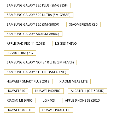
SAMSUNG GALAXY S20 PLUS (SM-G985F)
SAMSUNG GALAXY S20 ULTRA (SM-G988B)
SAMSUNG GALAXY S20 (SM-G980F)
XIAOMI REDMI K30
SAMSUNG GALAXY A60 (SM-A6060)
APPLE IPAD PRO 11 (2018)
LG G8S THINQ
LG V50 THINQ 5G
SAMSUNG GALAXY NOTE 10 LITE (SM-N770F)
SAMSUNG GALAXY S10 LITE (SM-G770F)
HUAWEI P SMART PLUS 2019
XIAOMI MI A3 LITE
HUAWEI P40
HUAWEI P40 PRO
ALCATEL 1 (OT-5033D)
XIAOMI MI 9 PRO
LG K40S
APPLE IPHONE SE (2020)
HUAWEI P40 LITE
HUAWEI P40 LITE E