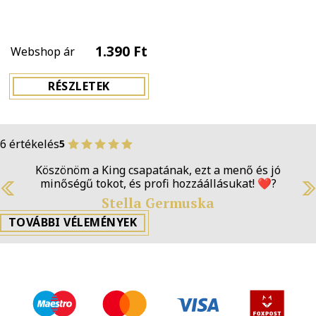
1.390 Ft
Webshop ár
RÉSZLETEK
6 értékelés
5
Köszönöm a King csapatának, ezt a menő és jó
minőségű tokot, és profi hozzáállásukat! ❤️‍?
Previous
N
Stella Germuska
TOVÁBBI VÉLEMÉNYEK