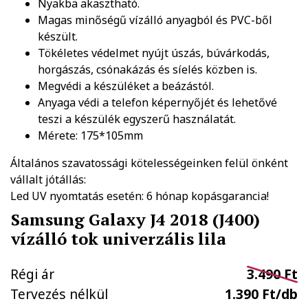
Nyakba akasztható.
Magas minőségű vízálló anyagból és PVC-ből
készült.
Tökéletes védelmet nyújt úszás, búvárkodás,
horgászás, csónakázás és síelés közben is.
Megvédi a készüléket a beázástól.
Anyaga védi a telefon képernyőjét és lehetővé
teszi a készülék egyszerű használatát.
Mérete: 175*105mm
Általános szavatossági kötelességeinken felül önként
vállalt jótállás:
Led UV nyomtatás esetén: 6 hónap kopásgarancia!
Samsung Galaxy J4 2018 (J400)
vízálló tok univerzális lila
Régi ár
3.490 Ft
Tervezés nélkül
1.390 Ft/db