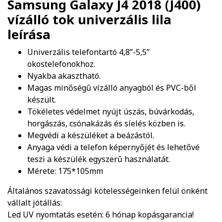
Samsung Galaxy J4 2018 (J400)
vízálló tok univerzális lila
leírása
Univerzális telefontartó 4,8”-5,5”
okostelefonokhoz.
Nyakba akasztható.
Magas minőségű vízálló anyagból és PVC-ből
készült.
Tökéletes védelmet nyújt úszás, búvárkodás,
horgászás, csónakázás és síelés közben is.
Megvédi a készüléket a beázástól.
Anyaga védi a telefon képernyőjét és lehetővé
teszi a készülék egyszerű használatát.
Mérete: 175*105mm
Általános szavatossági kötelességeinken felül önként
vállalt jótállás:
Led UV nyomtatás esetén: 6 hónap kopásgarancia!