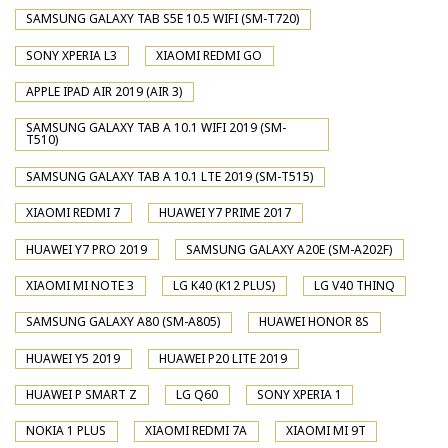
SAMSUNG GALAXY TAB S5E 10.5 WIFI (SM-T720)
SONY XPERIA L3
XIAOMI REDMI GO
APPLE IPAD AIR 2019 (AIR 3)
SAMSUNG GALAXY TAB A 10.1 WIFI 2019 (SM-
T510)
SAMSUNG GALAXY TAB A 10.1 LTE 2019 (SM-T515)
XIAOMI REDMI 7
HUAWEI Y7 PRIME 2017
HUAWEI Y7 PRO 2019
SAMSUNG GALAXY A20E (SM-A202F)
XIAOMI MI NOTE 3
LG K40 (K12 PLUS)
LG V40 THINQ
SAMSUNG GALAXY A80 (SM-A805)
HUAWEI HONOR 8S
HUAWEI Y5 2019
HUAWEI P20 LITE 2019
HUAWEI P SMART Z
LG Q60
SONY XPERIA 1
NOKIA 1 PLUS
XIAOMI REDMI 7A
XIAOMI MI 9T