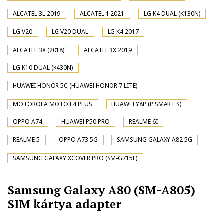
ALCATEL 3L 2019
ALCATEL 1 2021
LG K4 DUAL (K130N)
LG V20
LG V20 DUAL
LG K4 2017
ALCATEL 3X (2018)
ALCATEL 3X 2019
LG K10 DUAL (K430N)
HUAWEI HONOR 5C (HUAWEI HONOR 7 LITE)
MOTOROLA MOTO E4 PLUS
HUAWEI Y8P (P SMART S)
OPPO A74
HUAWEI P50 PRO
REALME 6I
REALME 5
OPPO A73 5G
SAMSUNG GALAXY A82 5G
SAMSUNG GALAXY XCOVER PRO (SM-G715F)
Samsung Galaxy A80 (SM-A805)
SIM kártya adapter