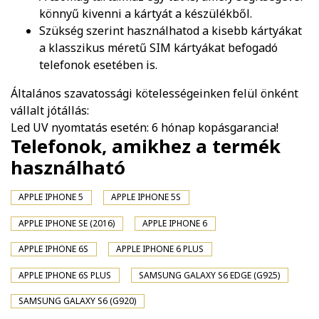
könnyű kivenni a kártyát a készülékből.
Szükség szerint használhatod a kisebb kártyákat
a klasszikus méretű SIM kártyákat befogadó
telefonok esetében is.
Általános szavatossági kötelességeinken felül önként
vállalt jótállás:
Led UV nyomtatás esetén: 6 hónap kopásgarancia!
Telefonok, amikhez a termék
használható
APPLE IPHONE 5
APPLE IPHONE 5S
APPLE IPHONE SE (2016)
APPLE IPHONE 6
APPLE IPHONE 6S
APPLE IPHONE 6 PLUS
APPLE IPHONE 6S PLUS
SAMSUNG GALAXY S6 EDGE (G925)
SAMSUNG GALAXY S6 (G920)