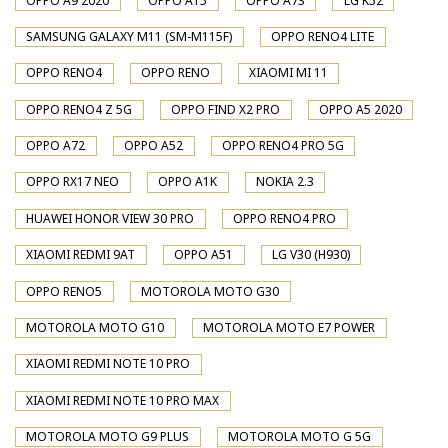
OPPO A9 2020
OPPO A15
OPPO A73
LG K52
SAMSUNG GALAXY M11 (SM-M115F)
OPPO RENO4 LITE
OPPO RENO4
OPPO RENO
XIAOMI MI 11
OPPO RENO4 Z 5G
OPPO FIND X2 PRO
OPPO A5 2020
OPPO A72
OPPO A52
OPPO RENO4 PRO 5G
OPPO RX17 NEO
OPPO A1K
NOKIA 2.3
HUAWEI HONOR VIEW 30 PRO
OPPO RENO4 PRO
XIAOMI REDMI 9AT
OPPO A51
LG V30 (H930)
OPPO RENO5
MOTOROLA MOTO G30
MOTOROLA MOTO G10
MOTOROLA MOTO E7 POWER
XIAOMI REDMI NOTE 10 PRO
XIAOMI REDMI NOTE 10 PRO MAX
MOTOROLA MOTO G9 PLUS
MOTOROLA MOTO G 5G