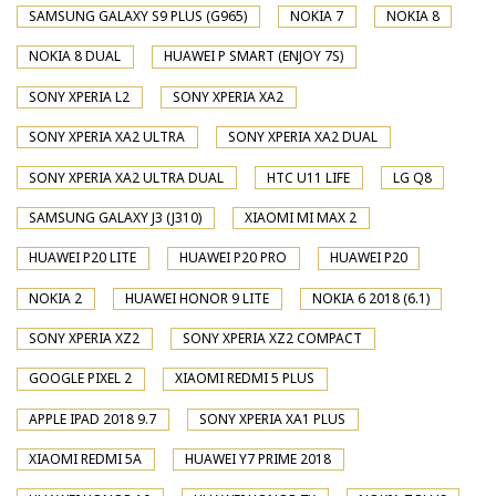
SAMSUNG GALAXY S9 PLUS (G965)
NOKIA 7
NOKIA 8
NOKIA 8 DUAL
HUAWEI P SMART (ENJOY 7S)
SONY XPERIA L2
SONY XPERIA XA2
SONY XPERIA XA2 ULTRA
SONY XPERIA XA2 DUAL
SONY XPERIA XA2 ULTRA DUAL
HTC U11 LIFE
LG Q8
SAMSUNG GALAXY J3 (J310)
XIAOMI MI MAX 2
HUAWEI P20 LITE
HUAWEI P20 PRO
HUAWEI P20
NOKIA 2
HUAWEI HONOR 9 LITE
NOKIA 6 2018 (6.1)
SONY XPERIA XZ2
SONY XPERIA XZ2 COMPACT
GOOGLE PIXEL 2
XIAOMI REDMI 5 PLUS
APPLE IPAD 2018 9.7
SONY XPERIA XA1 PLUS
XIAOMI REDMI 5A
HUAWEI Y7 PRIME 2018