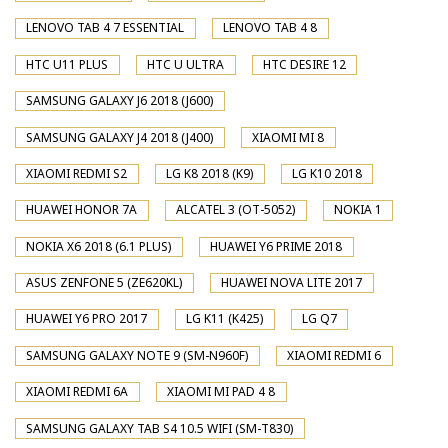
LENOVO TAB 4 7 ESSENTIAL
LENOVO TAB 4 8
HTC U11 PLUS
HTC U ULTRA
HTC DESIRE 12
SAMSUNG GALAXY J6 2018 (J600)
SAMSUNG GALAXY J4 2018 (J400)
XIAOMI MI 8
XIAOMI REDMI S2
LG K8 2018 (K9)
LG K10 2018
HUAWEI HONOR 7A
ALCATEL 3 (OT-5052)
NOKIA 1
NOKIA X6 2018 (6.1 PLUS)
HUAWEI Y6 PRIME 2018
ASUS ZENFONE 5 (ZE620KL)
HUAWEI NOVA LITE 2017
HUAWEI Y6 PRO 2017
LG K11 (K425)
LG Q7
SAMSUNG GALAXY NOTE 9 (SM-N960F)
XIAOMI REDMI 6
XIAOMI REDMI 6A
XIAOMI MI PAD 4 8
SAMSUNG GALAXY TAB S4 10.5 WIFI (SM-T830)