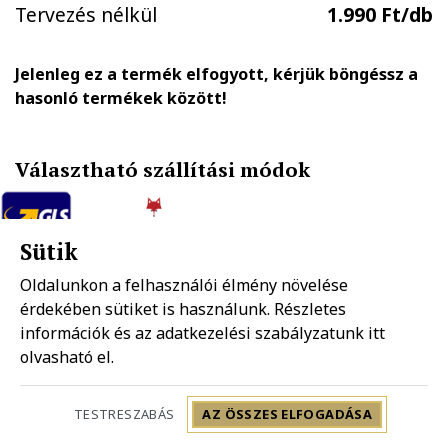
Tervezés nélkül
1.990 Ft/db
Jelenleg ez a termék elfogyott, kérjük böngéssz a
hasonló termékek között!
Választható szállítási módok
Sütik
GLS házhozszállítás
FOXPOST-Packeta group automatába
1.890 Ft
990 Ft
Oldalunkon a felhasználói élmény növelése
érdekében sütiket is használunk. Részletes
információk és az adatkezelési szabályzatunk
itt
Mpl házhozszállítás
Mpl postapont
olvasható el.
1.990 Ft
1.490 Ft
Szállítás: 2-5 munkanap
TESTRESZABÁS
AZ ÖSSZES ELFOGADÁSA