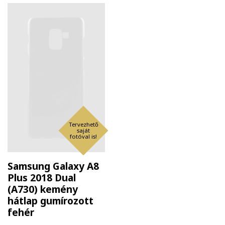
Tervezhető
saját
fotóval is!
Samsung Galaxy A8
Plus 2018 Dual
(A730) kemény
hátlap gumírozott
fehér