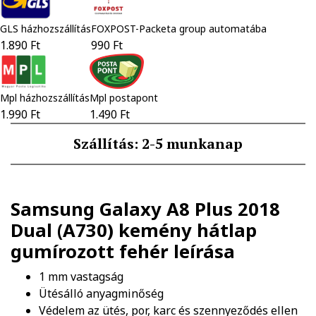
GLS házhozszállítás
FOXPOST-Packeta group automatába
1.890 Ft
990 Ft
Mpl házhozszállítás
Mpl postapont
1.990 Ft
1.490 Ft
Szállítás: 2-5 munkanap
Samsung Galaxy A8 Plus 2018
Dual (A730) kemény hátlap
gumírozott fehér
leírása
1 mm vastagság
Ütésálló anyagminőség
Védelem az ütés, por, karc és szennyeződés ellen