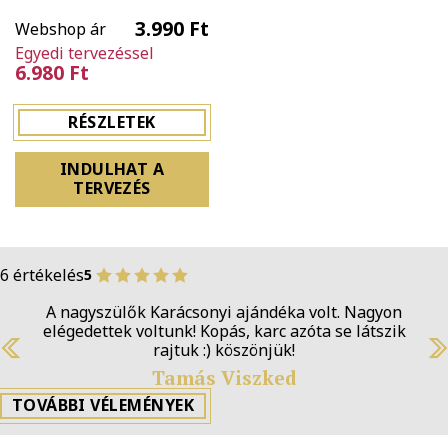
3.990 Ft
Webshop ár
Egyedi tervezéssel
6.980 Ft
RÉSZLETEK
INDULHAT A
TERVEZÉS
6 értékelés
5
A nagyszülők Karácsonyi ajándéka volt. Nagyon
elégedettek voltunk! Kopás, karc azóta se látszik
rajtuk :) köszönjük!
Previous
N
Tamás Viszked
TOVÁBBI VÉLEMÉNYEK