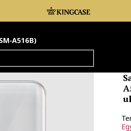
(SM-A516B)
S
A
u
Te
Eg