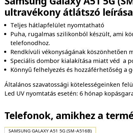
Samsung Galaxy A51 5G (SM-
ultravékony átlátszó
leírása
Teljes hátlapfelület nyomtatható
Puha, rugalmas szilikonból készült, ami k
telefonodhoz.
Rendkívüli vékonyságának köszönhetően 
Speciális dombor kialakítása miatt véd a p
Könnyű felhelyezés és hozzáférhetőség a
Általános szavatossági kötelességeinken felül 
Led UV nyomtatás esetén: 6 hónap kopásgara
Telefonok, amikhez a term
SAMSUNG GALAXY A51 5G (SM-A516B)