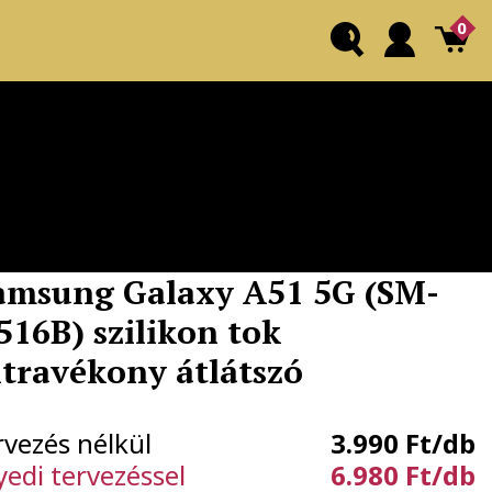
0
amsung Galaxy A51 5G (SM-
516B) szilikon tok
ltravékony átlátszó
rvezés nélkül
3.990 Ft/db
yedi tervezéssel
6.980 Ft/db