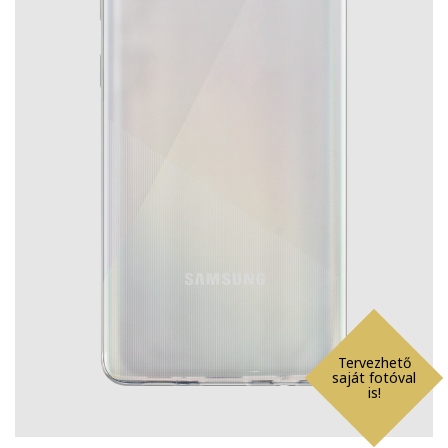
Tervezhető
saját fotóval
is!