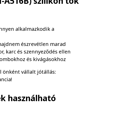
A516B) szilikon tok
önnyen alkalmazkodik a
majdnem észrevétlen marad
or, karc és szennyeződés ellen
 gombokhoz és kivágásokhoz
önként vállalt jótállás:
ncia!
ék használható