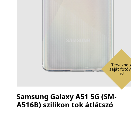
Tervezhet
saját fotóv
is!
Samsung Galaxy A51 5G (SM-
A516B) szilikon tok átlátszó