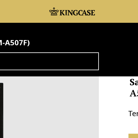
M-A507F)
S
A
Te