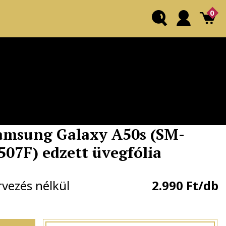
0
amsung Galaxy A50s (SM-
507F) edzett üvegfólia
rvezés nélkül
2.990 Ft/db