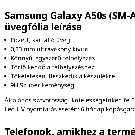
Samsung Galaxy A50s (SM-A
üvegfólia
leírása
Edzett, karcálló üveg
0,33 mm ultravékony kivitel
Könnyű, egyszerű felhelyezés
Törlő kendő a felhelyezéshez
Tökéletesen illeszkedik a készülékre
9H Szuper keménység
Általános szavatossági kötelességeinken felül 
Led UV nyomtatás esetén: 6 hónap kopásgara
Telefonok, amikhez a term