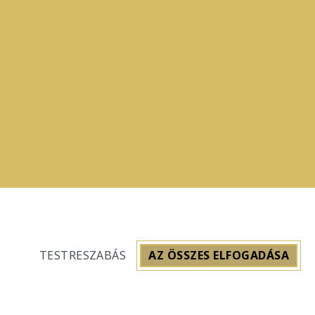
TESTRESZABÁS
AZ ÖSSZES ELFOGADÁSA
zat
Általános szerződési feltételek