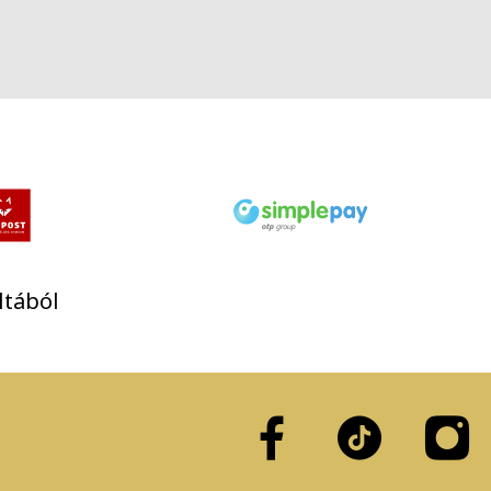
Next
ltából