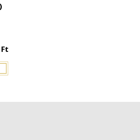
)
 Ft
átokat!