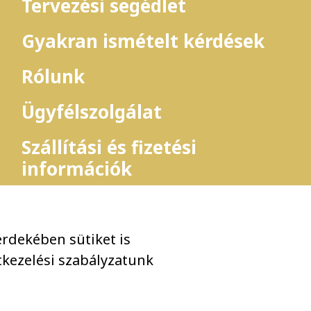
Tervezési segédlet
Gyakran ismételt kérdések
Rólunk
Ügyfélszolgálat
Szállítási és fizetési
információk
Miért válassz minket?
rdekében sütiket is
tkezelési szabályzatunk
Adatkezelési szabály
ar