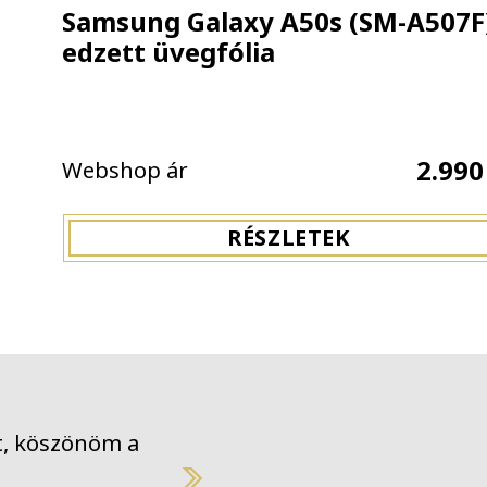
Samsung Galaxy A50s (SM-A507F
edzett üvegfólia
2.990
Webshop ár
RÉSZLETEK
megkaptam a KING tokomat, köszönöm a munk