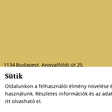
1134 Budapest, Angyalföldi út 25.
Sütik
info@kingcase.hu
Oldalunkon a felhasználói élmény növelése é
használunk. Részletes információk és az ada
itt
olvasható el.
Copyright 2026 KingCase Design by BrandB