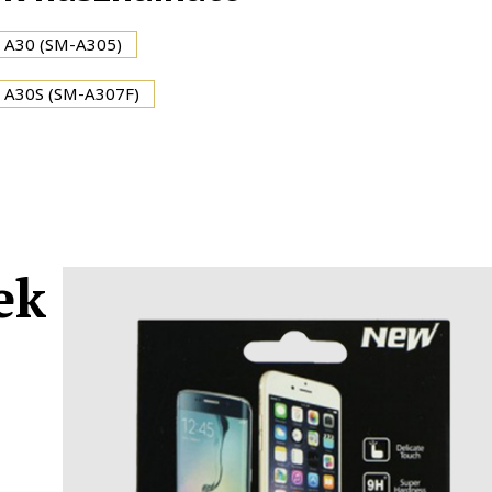
A30 (SM-A305)
A30S (SM-A307F)
ek