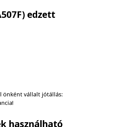
507F) edzett
önként vállalt jótállás:
ncia!
ék használható