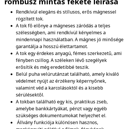
rombusz mintás fekete
leírása
Rendkívül elegáns és stílusos, erős mágnessel
rögzített tok.
A tok fő előnye a mágneses záródás a teljes
szélességben, ami rendkívül kényelmes a
mindennapi használatban. A mágnes jó minősége
garantálja a hosszú élettartamot.
A tok egy érdekes anyagú, fémes szerkezetű, ami
fényben csillog. A széleken lévő szegélyek
erősítik és még eredetibbé teszik.
Belül puha velúrutánzat található, amely kiváló
védelmet nyújt az érzékeny képernyőnek,
valamint véd a karcolásoktól és a kisebb
sérülésektől.
A tokban található egy kis, praktikus zseb,
amelybe bankkártyákat, pénzt vagy egyéb
szükséges dokumentumokat helyezhet el.
Állvány funkciója különösen hasznos,