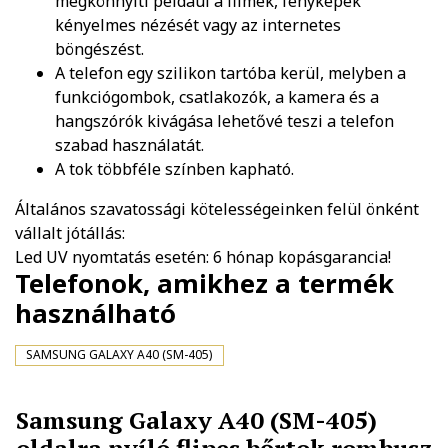
megkönnyíti például a filmek, fényképek
kényelmes nézését vagy az internetes
böngészést.
A telefon egy szilikon tartóba kerül, melyben a
funkciógombok, csatlakozók, a kamera és a
hangszórók kivágása lehetővé teszi a telefon
szabad használatát.
A tok többféle színben kapható.
Általános szavatossági kötelességeinken felül önként
vállalt jótállás:
Led UV nyomtatás esetén: 6 hónap kopásgarancia!
Telefonok, amikhez a termék
használható
SAMSUNG GALAXY A40 (SM-405)
Samsung Galaxy A40 (SM-405)
oldalra nyíló flipes bőrtok rombusz