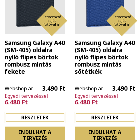
Tervezhető
Tervezhető
saját
saját
fotóval is!
fotóval is!
Samsung Galaxy A40
Samsung Galaxy A40
(SM-405) oldalra
(SM-405) oldalra
nyíló flipes bőrtok
nyíló flipes bőrtok
rombusz mintás
rombusz mintás
fekete
sötétkék
3.490 Ft
3.490 Ft
Webshop ár
Webshop ár
Egyedi tervezéssel
Egyedi tervezéssel
6.480 Ft
6.480 Ft
RÉSZLETEK
RÉSZLETEK
INDULHAT A
INDULHAT A
TERVEZÉS
TERVEZÉS