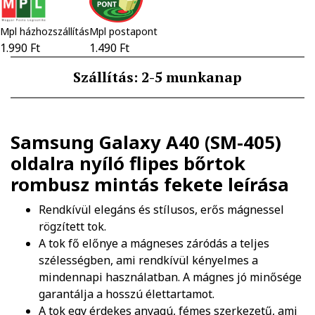
Mpl házhozszállítás
Mpl postapont
1.990 Ft
1.490 Ft
Szállítás: 2-5 munkanap
Samsung Galaxy A40 (SM-405)
oldalra nyíló flipes bőrtok
rombusz mintás fekete
leírása
Rendkívül elegáns és stílusos, erős mágnessel
rögzített tok.
A tok fő előnye a mágneses záródás a teljes
szélességben, ami rendkívül kényelmes a
mindennapi használatban. A mágnes jó minősége
garantálja a hosszú élettartamot.
A tok egy érdekes anyagú, fémes szerkezetű, ami