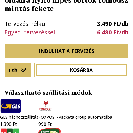
mintás fekete
Tervezés nélkül
3.490 Ft/db
Egyedi tervezéssel
6.480 Ft/db
INDULHAT A TERVEZÉS
KOSÁRBA
1 db
Választható szállítási módok
GLS házhozszállítás
FOXPOST-Packeta group automatába
1.890 Ft
990 Ft