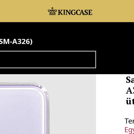
(SM-A326)
S
A
ü
Te
Eg