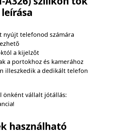
A326) szilikon tok
ó
leírása
et nyújt telefonod számára
yezhető
tól a kijelzőt
nak a portokhoz és kamerához
 illeszkedik a dedikált telefon
önként vállalt jótállás:
ncia!
ék használható