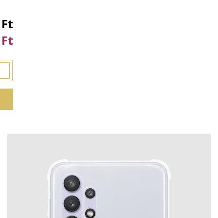
 Ft
 Ft