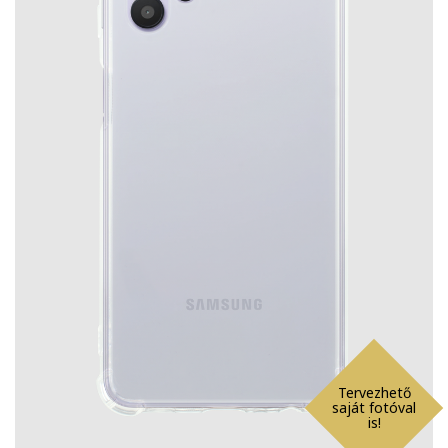
Tervezhető
saját fotóval
is!