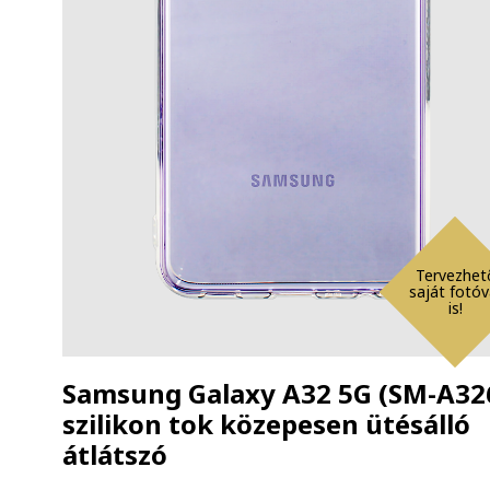
Tervezhet
saját fotóv
is!
Samsung Galaxy A32 5G (SM-A32
szilikon tok közepesen ütésálló
átlátszó