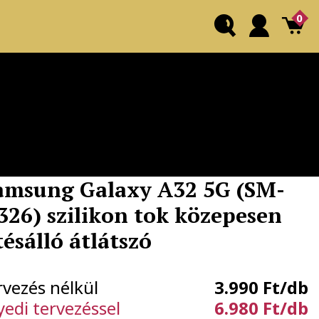
0
amsung Galaxy A32 5G (SM-
326) szilikon tok közepesen
tésálló átlátszó
rvezés nélkül
3.990 Ft/db
yedi tervezéssel
6.980 Ft/db