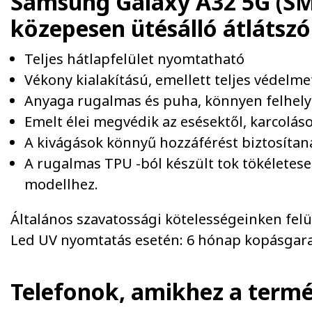
Samsung Galaxy A32 5G (SM-
közepesen ütésálló átlátsz
Teljes hátlapfelület nyomtatható
Vékony kialakítású, emellett teljes védelm
Anyaga rugalmas és puha, könnyen felhel
Emelt élei megvédik az esésektől, karcolások
A kivágások könnyű hozzáférést biztosíta
A rugalmas TPU -ból készült tok tökéletesen
modellhez.
Általános szavatossági kötelességeinken felül 
Led UV nyomtatás esetén: 6 hónap kopásgara
Telefonok, amikhez a term