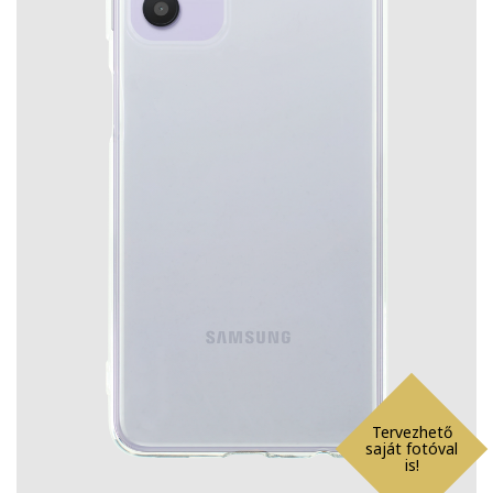
Tervezhető
saját fotóval
is!