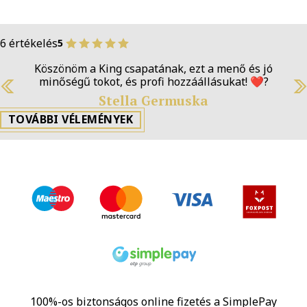
6 értékelés
5
Köszönöm a King csapatának, ezt a menő és jó
minőségű tokot, és profi hozzáállásukat! ❤️‍?
Previous
N
Stella Germuska
TOVÁBBI VÉLEMÉNYEK
100%-os biztonságos online fizetés a SimplePay