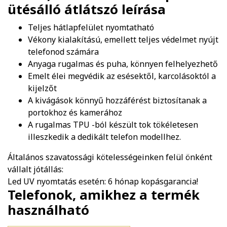
ütésálló átlátszó
leírása
Teljes hátlapfelület nyomtatható
Vékony kialakítású, emellett teljes védelmet nyújt
telefonod számára
Anyaga rugalmas és puha, könnyen felhelyezhető
Emelt élei megvédik az esésektől, karcolásoktól a
kijelzőt
A kivágások könnyű hozzáférést biztosítanak a
portokhoz és kamerához
A rugalmas TPU -ból készült tok tökéletesen
illeszkedik a dedikált telefon modellhez.
Általános szavatossági kötelességeinken felül önként
vállalt jótállás:
Led UV nyomtatás esetén: 6 hónap kopásgarancia!
Telefonok, amikhez a termék
használható