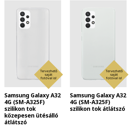
Tervezhető
Tervezhető
saját
saját
fotóval is!
fotóval is!
Samsung Galaxy A32
Samsung Galaxy A32
4G (SM-A325F)
4G (SM-A325F)
szilikon tok
szilikon tok átlátszó
közepesen ütésálló
átlátszó