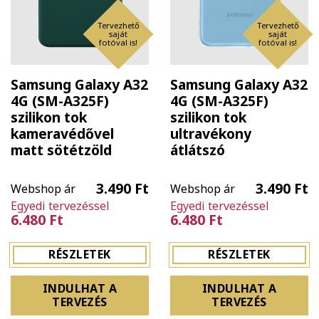
Tervezhető
Tervezhető
saját
saját
fotóval is!
fotóval is!
Samsung Galaxy A32
Samsung Galaxy A32
4G (SM-A325F)
4G (SM-A325F)
szilikon tok
szilikon tok
kameravédővel
ultravékony
matt sötétzöld
átlátszó
3.490 Ft
3.490 Ft
Webshop ár
Webshop ár
Egyedi tervezéssel
Egyedi tervezéssel
6.480 Ft
6.480 Ft
RÉSZLETEK
RÉSZLETEK
INDULHAT A
INDULHAT A
TERVEZÉS
TERVEZÉS