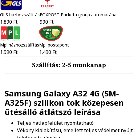
GLS házhozszállítás
FOXPOST-Packeta group automatába
1.890 Ft
990 Ft
Mpl házhozszállítás
Mpl postapont
1.990 Ft
1.490 Ft
Szállítás: 2-5 munkanap
Samsung Galaxy A32 4G (SM-
A325F) szilikon tok közepesen
ütésálló átlátszó
leírása
Teljes hátlapfelület nyomtatható
Vékony kialakítású, emellett teljes védelmet nyújt
telefonod számára