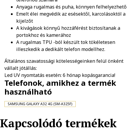
Anyaga rugalmas és puha, könnyen felhelyezhető
Emelt élei megvédik az esésektől, karcolásoktól a
kijelzőt
A kivágások könnyű hozzáférést biztosítanak a
portokhoz és kamerához
A rugalmas TPU -ból készült tok tökéletesen
illeszkedik a dedikált telefon modellhez.
Általános szavatossági kötelességeinken felül önként
vállalt jótállás:
Led UV nyomtatás esetén: 6 hónap kopásgarancia!
Telefonok, amikhez a termék
használható
SAMSUNG GALAXY A32 4G (SM-A325F)
Kapcsolódó termékek