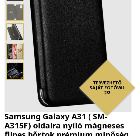
TERVEZHETŐ
SAJÁT FOTÓVAL
IS!
Samsung Galaxy A31 ( SM-
A315F) oldalra nyíló mágneses
flipes bőrtok prémium minőség