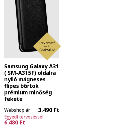
Tervezhető
saját
fotóval is!
Samsung Galaxy A31
( SM-A315F) oldalra
nyíló mágneses
flipes bőrtok
prémium minőség
fekete
3.490 Ft
Webshop ár
Egyedi tervezéssel
6.480 Ft