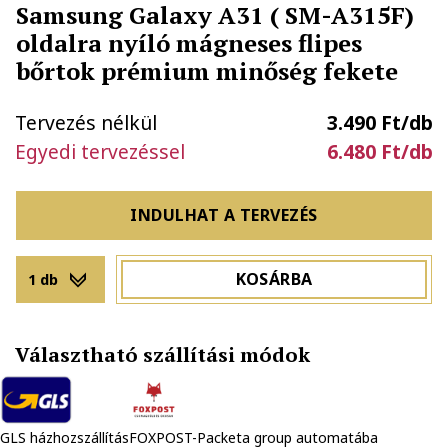
Samsung Galaxy A31 ( SM-A315F)
oldalra nyíló mágneses flipes
bőrtok prémium minőség fekete
Tervezés nélkül
3.490 Ft/db
Egyedi tervezéssel
6.480 Ft/db
INDULHAT A TERVEZÉS
KOSÁRBA
1 db
Választható szállítási módok
GLS házhozszállítás
FOXPOST-Packeta group automatába