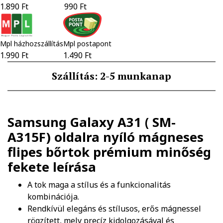
1.890 Ft
990 Ft
Mpl házhozszállítás
Mpl postapont
1.990 Ft
1.490 Ft
Szállítás: 2-5 munkanap
Samsung Galaxy A31 ( SM-
A315F) oldalra nyíló mágneses
flipes bőrtok prémium minőség
fekete
leírása
A tok maga a stílus és a funkcionalitás
kombinációja.
Rendkívül elegáns és stílusos, erős mágnessel
rögzített, mely precíz kidolgozásával és