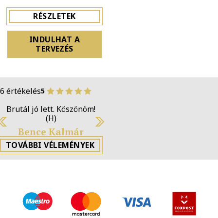
RÉSZLETEK
INDULHAT A
TERVEZÉS
6 értékelés
5
Brutál jó lett. Köszönöm! (H)
Previous
N
Bence Kalmár
TOVÁBBI VÉLEMÉNYEK