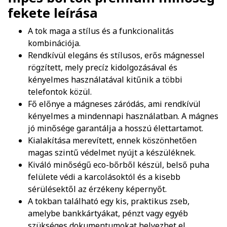
fekete
leírása
A tok maga a stílus és a funkcionalitás
kombinációja.
Rendkívül elegáns és stílusos, erős mágnessel
rögzített, mely precíz kidolgozásával és
kényelmes használatával kitűnik a többi
telefontok közül.
Fő előnye a mágneses záródás, ami rendkívül
kényelmes a mindennapi használatban. A mágnes
jó minősége garantálja a hosszú élettartamot.
Kialakítása merevített, ennek köszönhetően
magas szintű védelmet nyújt a készüléknek.
Kiváló minőségű eco-bőrből készül, belső puha
felülete védi a karcolásoktól és a kisebb
sérülésektől az érzékeny képernyőt.
A tokban található egy kis, praktikus zseb,
amelybe bankkártyákat, pénzt vagy egyéb
szükséges dokumentumokat helyezhet el.