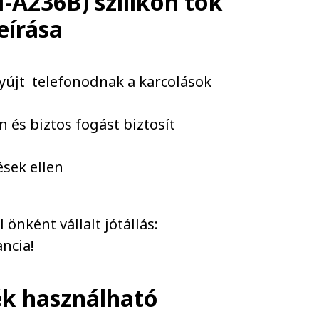
A236B) szilikon tok
leírása
yújt telefonodnak a karcolások
n és biztos fogást biztosít
ések ellen
önként vállalt jótállás:
ncia!
ék használható