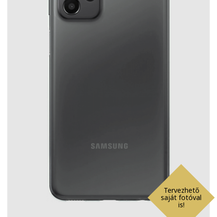
Tervezhető
saját fotóval
is!