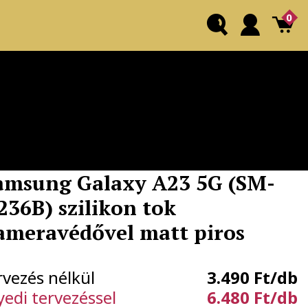
0
amsung Galaxy A23 5G (SM-
236B) szilikon tok
ameravédővel matt piros
rvezés nélkül
3.490 Ft/db
yedi tervezéssel
6.480 Ft/db