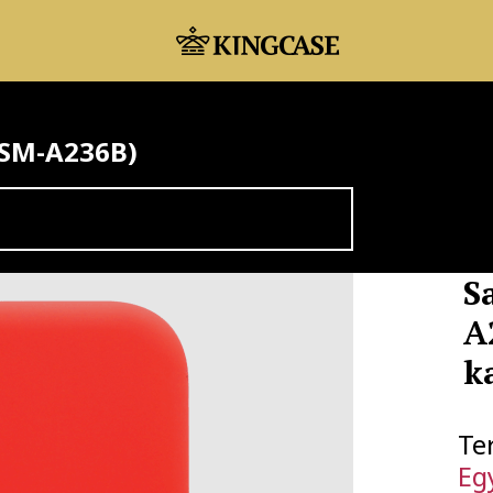
(SM-A236B)
S
A
k
Te
Eg