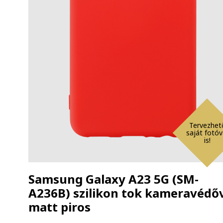
Tervezhet
saját fotóv
is!
Samsung Galaxy A23 5G (SM-
A236B) szilikon tok kameravédő
matt piros