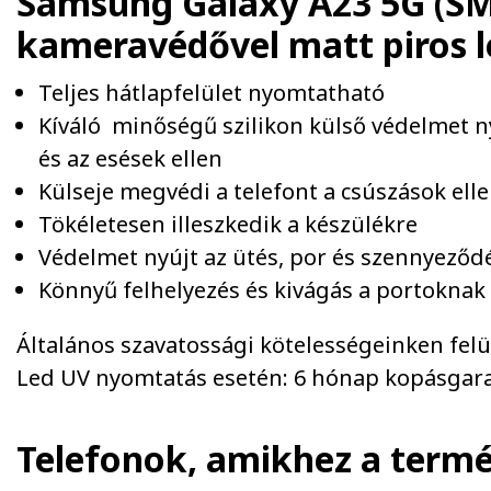
Samsung Galaxy A23 5G (SM-
kameravédővel matt piros
Teljes hátlapfelület nyomtatható
Kíváló minőségű szilikon külső védelmet n
és az esések ellen
Külseje megvédi a telefont a csúszások elle
Tökéletesen illeszkedik a készülékre
Védelmet nyújt az ütés, por és szennyeződ
Könnyű felhelyezés és kivágás a portoknak
Általános szavatossági kötelességeinken felül 
Led UV nyomtatás esetén: 6 hónap kopásgara
Telefonok, amikhez a term