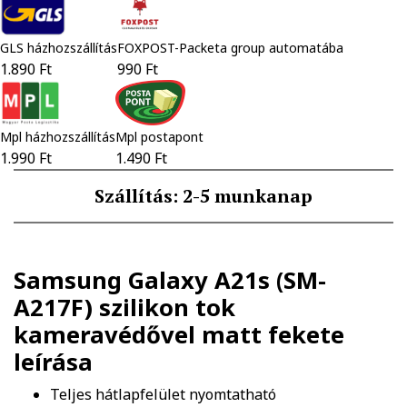
GLS házhozszállítás
FOXPOST-Packeta group automatába
1.890 Ft
990 Ft
Mpl házhozszállítás
Mpl postapont
1.990 Ft
1.490 Ft
Szállítás: 2-5 munkanap
Samsung Galaxy A21s (SM-
A217F) szilikon tok
kameravédővel matt fekete
leírása
Teljes hátlapfelület nyomtatható