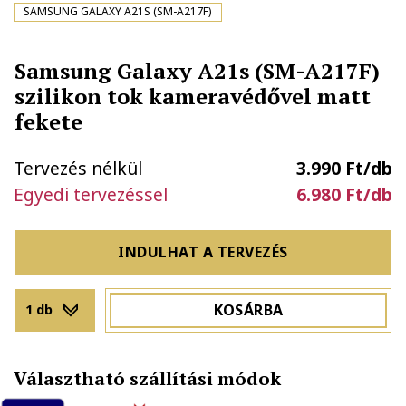
SAMSUNG GALAXY A21S (SM-A217F)
Samsung Galaxy A21s (SM-A217F)
szilikon tok kameravédővel matt
fekete
Tervezés nélkül
3.990 Ft/db
Egyedi tervezéssel
6.980 Ft/db
INDULHAT A TERVEZÉS
KOSÁRBA
1 db
Választható szállítási módok