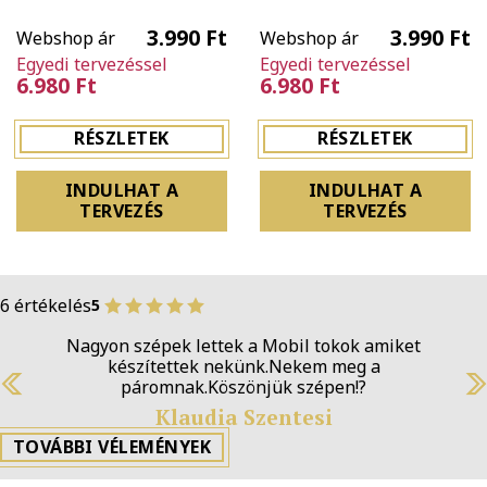
3.990 Ft
3.990 Ft
Webshop ár
Webshop ár
Egyedi tervezéssel
Egyedi tervezéssel
6.980 Ft
6.980 Ft
RÉSZLETEK
RÉSZLETEK
INDULHAT A
INDULHAT A
TERVEZÉS
TERVEZÉS
6 értékelés
5
Nagyon szépek lettek a Mobil tokok amiket
készítettek nekünk.Nekem meg a
páromnak.Köszönjük szépen!?
Previous
N
Klaudia Szentesi
TOVÁBBI VÉLEMÉNYEK