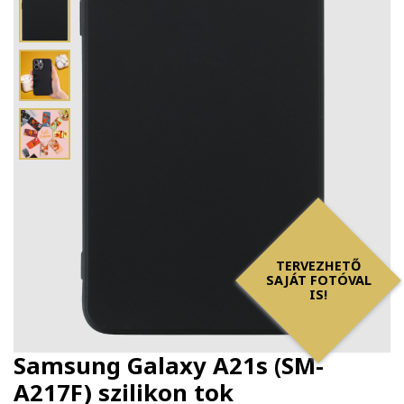
TERVEZHETŐ
SAJÁT FOTÓVAL
IS!
Samsung Galaxy A21s (SM-
A217F) szilikon tok