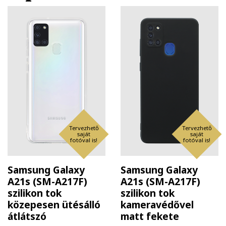
Tervezhető
Tervezhető
saját
saját
fotóval is!
fotóval is!
Samsung Galaxy
Samsung Galaxy
A21s (SM-A217F)
A21s (SM-A217F)
szilikon tok
szilikon tok
közepesen ütésálló
kameravédővel
átlátszó
matt fekete